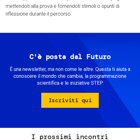
mettendoti alla prova e fornendoti stimoli o spunti di
riflessione durante il percorso.
C'è posta dal Futuro
È una newsletter, ma non come le altre. Questa ti aiuta a
conoscere il mondo che cambia, la programmazione
scientifica e le iniziative STEP.
Iscriviti qui
I prossimi incontri