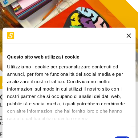
Questo sito web utilizza i cookie
Utilizziamo i cookie per personalizzare contenuti ed
annunci, per fornire funzionalità dei social media e per
Image
analizzare il nostro traffico. Condividiamo inoltre
SUNDAY@STEP
informazioni sul modo in cui utilizzi il nostro sito con i
Come funziona il cervello?
nostri partner che si occupano di analisi dei dati web,
pubblicità e social media, i quali potrebbero combinarle
Laboratorio
con altre informazioni che hai fornito loro o che hanno
20 Set 2026 / 11:15 - 13:00
raccolto dal tuo utilizzo dei loro servizi.
Costo
gratuito
Proveremo a costruire un cervello in cartoncino cercando di
Selezione