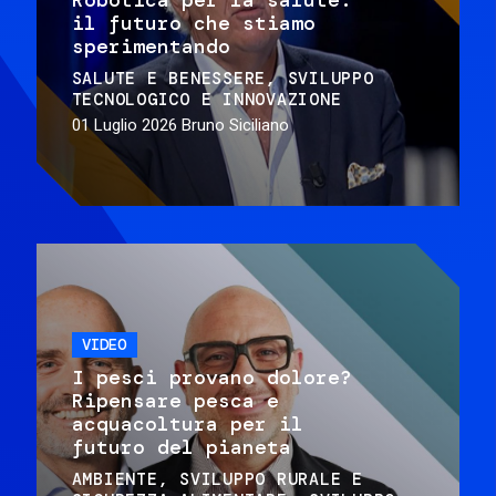
il futuro che stiamo
sperimentando
SALUTE E BENESSERE
SVILUPPO
TECNOLOGICO E INNOVAZIONE
01 Luglio 2026
Bruno Siciliano
VIDEO
I pesci provano dolore?
Ripensare pesca e
acquacoltura per il
futuro del pianeta
AMBIENTE
SVILUPPO RURALE E