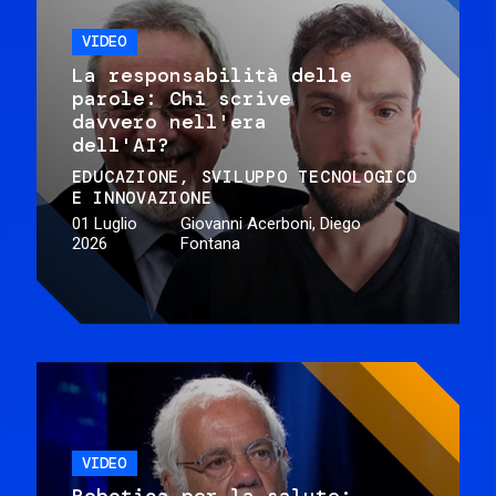
VIDEO
La responsabilità delle
parole: Chi scrive
davvero nell'era
dell'AI?
EDUCAZIONE
SVILUPPO TECNOLOGICO
E INNOVAZIONE
01 Luglio
Giovanni Acerboni, Diego
2026
Fontana
VIDEO
Robotica per la salute: