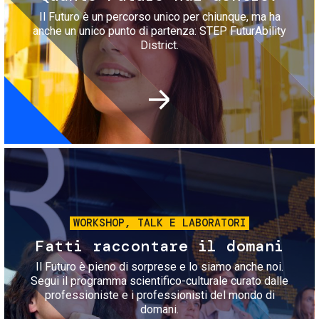
Il Futuro è un percorso unico per chiunque, ma ha
anche un unico punto di partenza: STEP FuturAbility
District.
Immagine
WORKSHOP, TALK E LABORATORI
Fatti raccontare il domani
Il Futuro è pieno di sorprese e lo siamo anche noi.
Segui il programma scientifico-culturale curato dalle
professioniste e i professionisti del mondo di
domani.