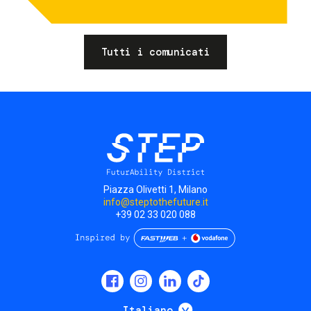
Tutti i comunicati
Piazza Olivetti 1, Milano
info@steptothefuture.it
+39 02 33 020 088
Social
menu
Mostra ulteriori
Italiano