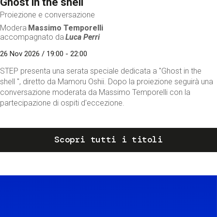
Ghost in the shell
Proiezione e conversazione
Modera
Massimo Temporelli
accompagnato da
Luca Perri
26 Nov 2026 / 19:00 - 22:00
STEP presenta una serata speciale dedicata a "Ghost in the
shell ", diretto da Mamoru Oshii. Dopo la proiezione seguirà una
conversazione moderata da Massimo Temporelli con la
partecipazione di ospiti d'eccezione.
Scopri tutti i titoli