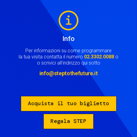
Image
Info
Per informazioni su come programmare
la tua visita contatta il numero
02.3302.0088
o
o scrivici all'indirizzo qui sotto
info@steptothefuture.it
Acquista il tuo biglietto
Regala STEP