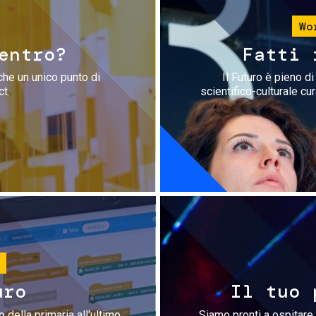
Wo
entro?
Fatti 
che un unico punto di
Il Futuro è pieno d
ct.
scientifico-culturale cu
uro
Il tuo 
 della primaria all'ultimo
Siamo pronti a ospitare 