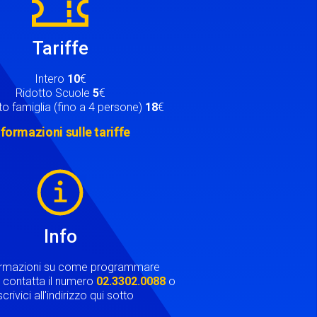
Tariffe
Intero
10
€
Ridotto Scuole
5
€
o famiglia (fino a 4 persone)
18
€
nformazioni sulle tariffe
Info
ormazioni su come programmare
ta contatta il numero
02.3302.0088
o
crivici all'indirizzo qui sotto