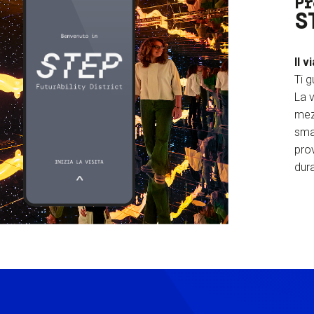
Pr
S
Il v
Ti g
La v
mez
sma
prov
dura