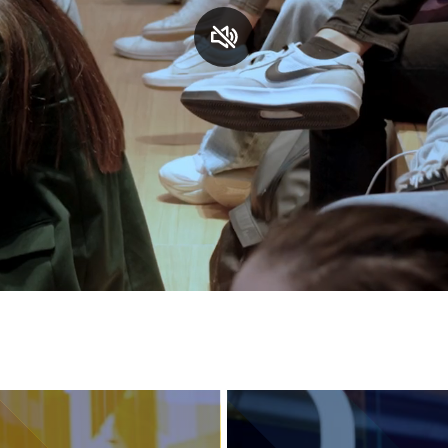
S
C
F