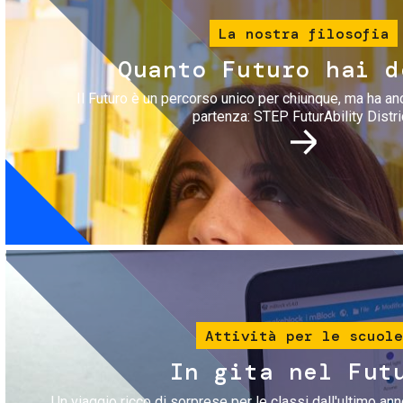
La nostra filosofia
Quanto Futuro hai d
Il Futuro è un percorso unico per chiunque, ma ha an
partenza: STEP FuturAbility Distri
Immagine
Attività per le scuole
In gita nel Fut
Un viaggio ricco di sorprese per le classi dall'ultimo anno