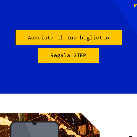
i
Acquista il tuo biglietto
Regala STEP