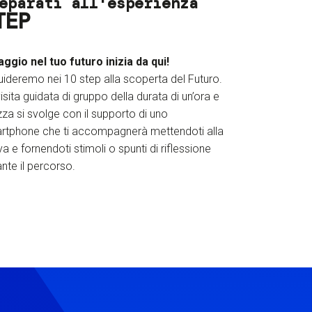
eparati all'esperienza
TEP
iaggio nel tuo futuro inizia da qui!
uideremo nei 10 step alla scoperta del Futuro.
isita guidata di gruppo della durata di un’ora e
za si svolge con il supporto di uno
rtphone che ti accompagnerà mettendoti alla
a e fornendoti stimoli o spunti di riflessione
nte il percorso.