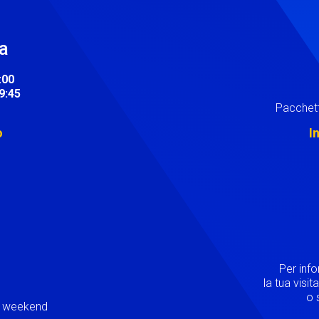
ra
:00
19:45
Pacchett
o
I
Image
Per inf
la tua visi
o s
ei weekend