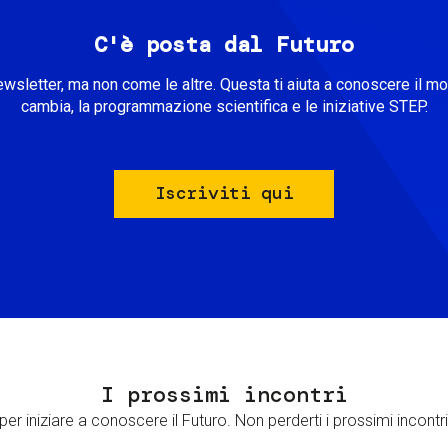
C'è posta dal Futuro
ewsletter, ma non come le altre. Questa ti aiuta a conoscere il m
cambia, la programmazione scientifica e le iniziative STEP.
Iscriviti qui
I prossimi incontri
er iniziare a conoscere il Futuro. Non perderti i prossimi incontri 