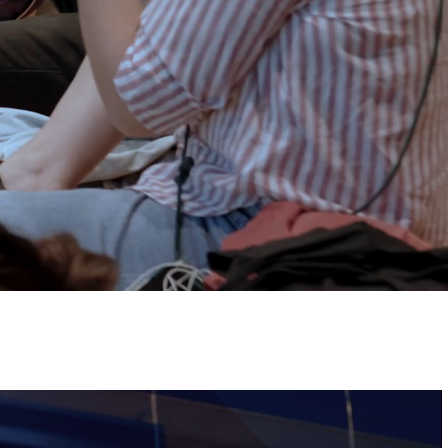
ervizi e accessibilità
Biglietti
ontatti
AQ
Immagine