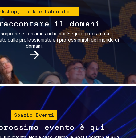
rkshop, Talk e Laboratori
raccontare il domani
i sorprese e lo siamo anche noi. Segui il programma
rato dalle professioniste e i professionisti del mondo di
domani.
Immagine
Spazio Eventi
prossimo evento è qui
il tuo evento. Non a caso, siamo la Best Location al BEA