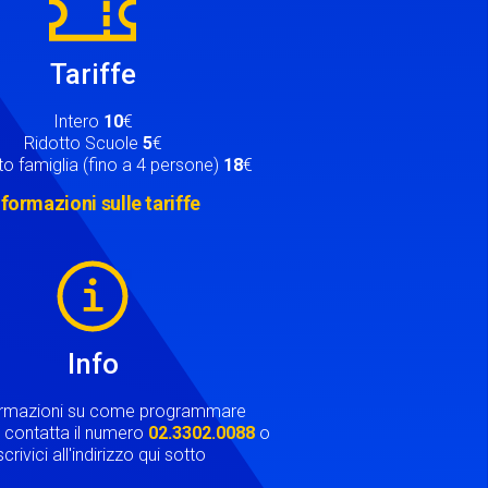
Tariffe
Intero
10
€
Ridotto Scuole
5
€
o famiglia (fino a 4 persone)
18
€
nformazioni sulle tariffe
Info
ormazioni su come programmare
ta contatta il numero
02.3302.0088
o
crivici all'indirizzo qui sotto