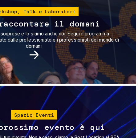
rkshop, Talk e Laboratori
raccontare il domani
i sorprese e lo siamo anche noi. Segui il programma
rato dalle professioniste e i professionisti del mondo di
domani.
Immagine
Spazio Eventi
prossimo evento è qui
il tuo evento. Non a caso, siamo la Best Location al BEA