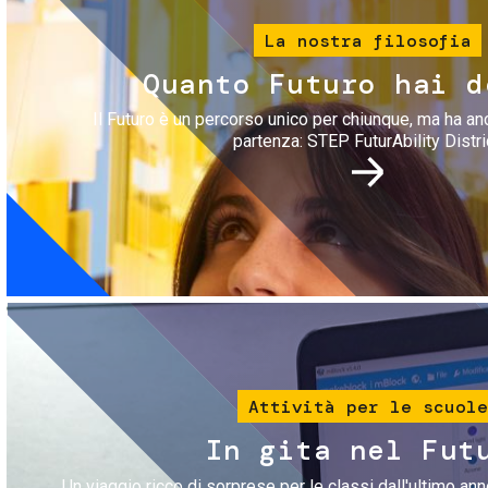
La nostra filosofia
Quanto Futuro hai d
Il Futuro è un percorso unico per chiunque, ma ha an
partenza: STEP FuturAbility Distri
Immagine
Attività per le scuole
In gita nel Fut
Un viaggio ricco di sorprese per le classi dall'ultimo anno