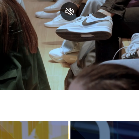
S
C
F