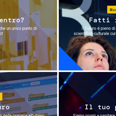
Wo
entro?
Fatti 
che un unico punto di
Il Futuro è pieno d
ct.
scientifico-culturale cu
uro
Il tuo 
 della primaria all'ultimo
Siamo pronti a ospitare 