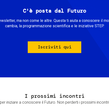
C'è posta dal Futuro
ewsletter, ma non come le altre. Questa ti aiuta a conoscere il m
cambia, la programmazione scientifica e le iniziative STEP.
Iscriviti qui
I prossimi incontri
er iniziare a conoscere il Futuro. Non perderti i prossimi incontri 