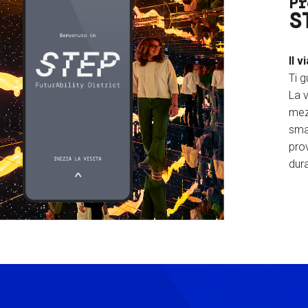
Pr
S
Il v
Ti g
La v
mez
sma
prov
dura