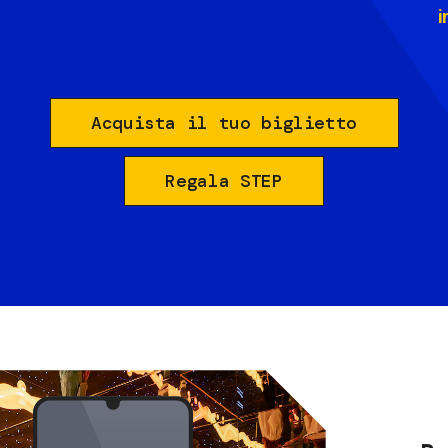
i
Acquista il tuo biglietto
Regala STEP