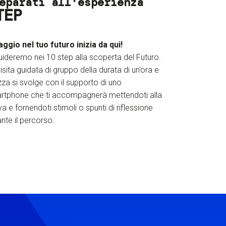
eparati all'esperienza
TEP
iaggio nel tuo futuro inizia da qui!
uideremo nei 10 step alla scoperta del Futuro.
isita guidata di gruppo della durata di un’ora e
za si svolge con il supporto di uno
rtphone che ti accompagnerà mettendoti alla
a e fornendoti stimoli o spunti di riflessione
nte il percorso.