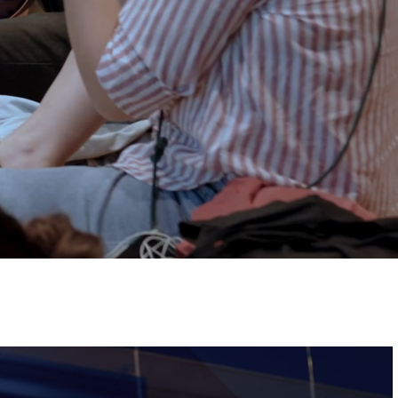
ervizi e accessibilità
Biglietti
ontatti
AQ
Immagine