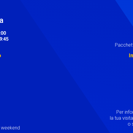
ra
:00
19:45
Pacchett
o
I
Image
Per inf
la tua visi
o s
ei weekend