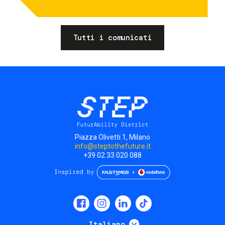
Tutti i comunicati
Piazza Olivetti 1, Milano
info@steptothefuture.it
+39 02 33 020 088
Social
menu
Mostra ulteriori
Italiano