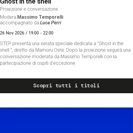
Ghost in the shell
Proiezione e conversazione
Modera
Massimo Temporelli
accompagnato da
Luca Perri
26 Nov 2026 / 19:00 - 22:00
STEP presenta una serata speciale dedicata a "Ghost in the
shell ", diretto da Mamoru Oshii. Dopo la proiezione seguirà una
conversazione moderata da Massimo Temporelli con la
partecipazione di ospiti d'eccezione.
Scopri tutti i titoli