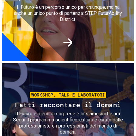
Il Futuro è un percorso unico per chiunque, ma ha
anche un unico punto di partenza: STEP FuturAbility
District.
Immagine
WORKSHOP, TALK E LABORATORI
Fatti raccontare il domani
Il Futuro è pieno di sorprese e lo siamo anche noi.
Segui il programma scientifico-culturale curato dalle
professioniste e i professionisti del mondo di
domani.