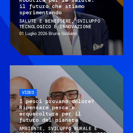
il futuro che stiamo
sperimentando
SALUTE E BENESSERE
SVILUPPO
TECNOLOGICO E INNOVAZIONE
01 Luglio 2026
Bruno Siciliano
VIDEO
I pesci provano dolore?
Ripensare pesca e
acquacoltura per il
futuro del pianeta
AMBIENTE
SVILUPPO RURALE E