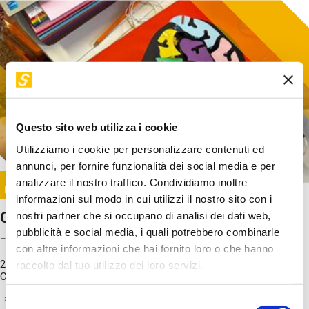
Questo sito web utilizza i cookie
Utilizziamo i cookie per personalizzare contenuti ed
annunci, per fornire funzionalità dei social media e per
Image
analizzare il nostro traffico. Condividiamo inoltre
SUNDAY@STEP
informazioni sul modo in cui utilizzi il nostro sito con i
Come funziona il cervello?
nostri partner che si occupano di analisi dei dati web,
pubblicità e social media, i quali potrebbero combinarle
Laboratorio
con altre informazioni che hai fornito loro o che hanno
20 Set 2026 / 11:15 - 13:00
raccolto dal tuo utilizzo dei loro servizi.
Costo
gratuito
Proveremo a costruire un cervello in cartoncino cercando di
Selezione