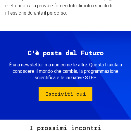
mettendoti alla prova e fornendoti stimoli o spunti di
riflessione durante il percorso.
C'è posta dal Futuro
È una newsletter, ma non come le altre. Questa ti aiuta a
conoscere il mondo che cambia, la programmazione
scientifica e le iniziative STEP.
Iscriviti qui
I prossimi incontri