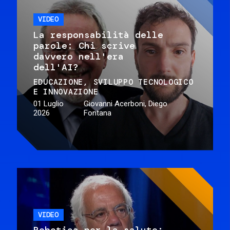
VIDEO
La responsabilità delle
parole: Chi scrive
davvero nell'era
dell'AI?
EDUCAZIONE
SVILUPPO TECNOLOGICO
E INNOVAZIONE
01 Luglio
Giovanni Acerboni, Diego
2026
Fontana
VIDEO
Robotica per la salute: