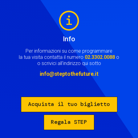
Image
Info
Per informazioni su come programmare
la tua visita contatta il numero
02.3302.0088
o
o scrivici all'indirizzo qui sotto
info@steptothefuture.it
Acquista il tuo biglietto
Regala STEP