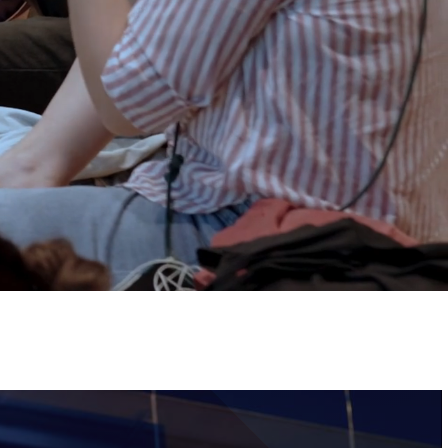
ervizi e accessibilità
Biglietti
ontatti
AQ
Immagine