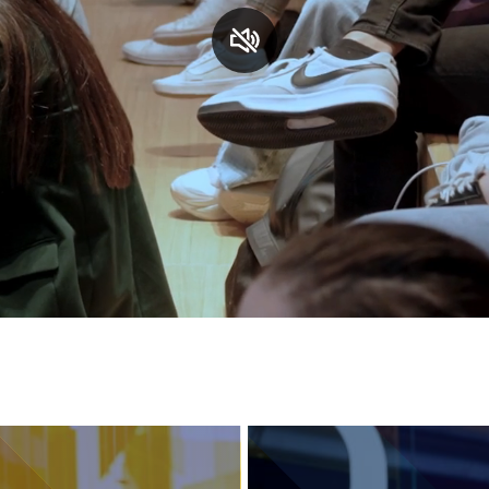
S
C
F