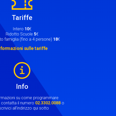
Tariffe
Intero
10
€
Ridotto Scuole
5
€
o famiglia (fino a 4 persone)
18
€
nformazioni sulle tariffe
Info
ormazioni su come programmare
ta contatta il numero
02.3302.0088
o
crivici all'indirizzo qui sotto