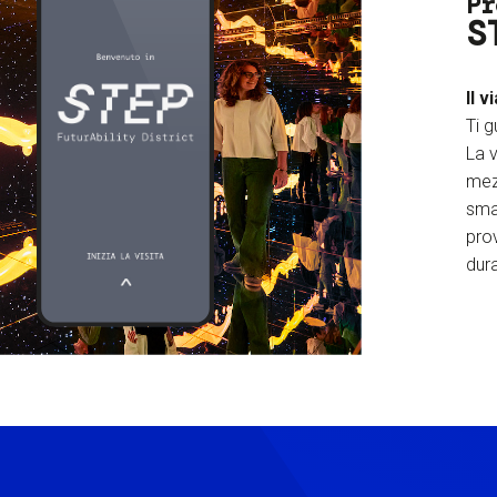
Pr
S
Il v
Ti g
La v
mez
sma
prov
dura