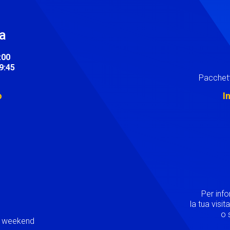
ra
:00
19:45
Pacchett
o
I
Image
Per inf
la tua visi
o s
ei weekend