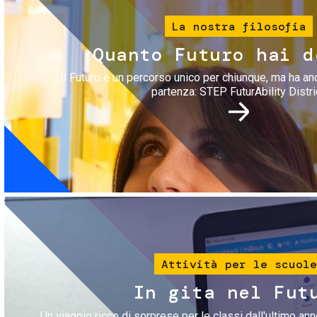
La nostra filosofia
Quanto Futuro hai d
Il Futuro è un percorso unico per chiunque, ma ha an
partenza: STEP FuturAbility Distri
Immagine
Attività per le scuole
In gita nel Fut
Un viaggio ricco di sorprese per le classi dall'ultimo anno