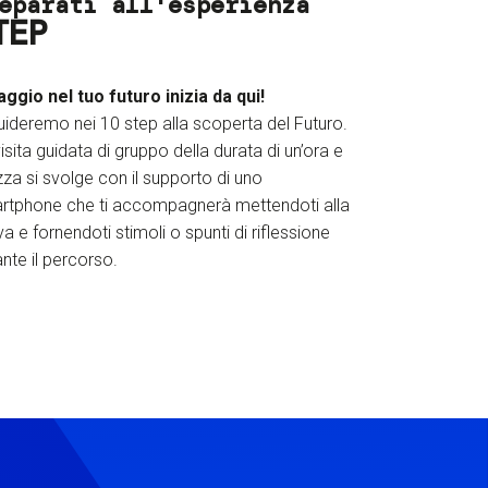
eparati all'esperienza
TEP
iaggio nel tuo futuro inizia da qui!
uideremo nei 10 step alla scoperta del Futuro.
isita guidata di gruppo della durata di un’ora e
za si svolge con il supporto di uno
rtphone che ti accompagnerà mettendoti alla
a e fornendoti stimoli o spunti di riflessione
nte il percorso.