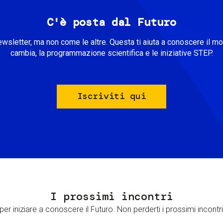
C'è posta dal Futuro
ewsletter, ma non come le altre. Questa ti aiuta a conoscere il m
cambia, la programmazione scientifica e le iniziative STEP.
Iscriviti qui
I prossimi incontri
er iniziare a conoscere il Futuro. Non perderti i prossimi incontri 