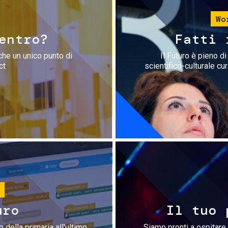
Wo
entro?
Fatti 
che un unico punto di
Il Futuro è pieno d
ct.
scientifico-culturale cu
uro
Il tuo 
 della primaria all'ultimo
Siamo pronti a ospitare 