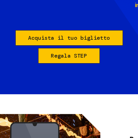
i
Acquista il tuo biglietto
Regala STEP