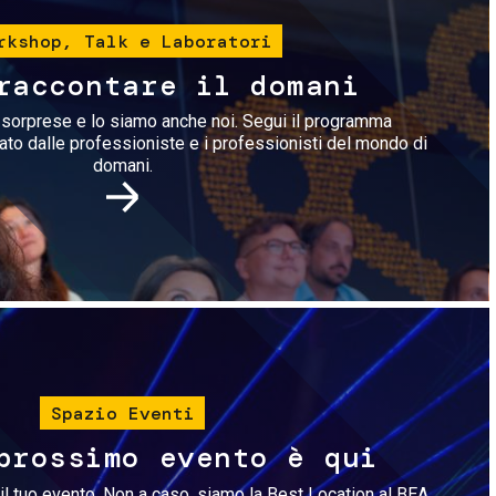
rkshop, Talk e Laboratori
raccontare il domani
i sorprese e lo siamo anche noi. Segui il programma
rato dalle professioniste e i professionisti del mondo di
domani.
Immagine
Spazio Eventi
prossimo evento è qui
il tuo evento. Non a caso, siamo la Best Location al BEA