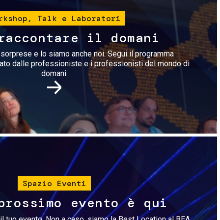
rkshop, Talk e Laboratori
raccontare il domani
i sorprese e lo siamo anche noi. Segui il programma
rato dalle professioniste e i professionisti del mondo di
domani.
Immagine
Spazio Eventi
prossimo evento è qui
il tuo evento. Non a caso, siamo la Best Location al BEA