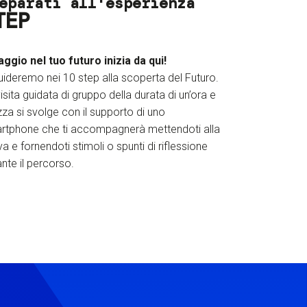
eparati all'esperienza
TEP
iaggio nel tuo futuro inizia da qui!
uideremo nei 10 step alla scoperta del Futuro.
isita guidata di gruppo della durata di un’ora e
za si svolge con il supporto di uno
rtphone che ti accompagnerà mettendoti alla
a e fornendoti stimoli o spunti di riflessione
nte il percorso.