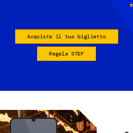
i
Acquista il tuo biglietto
Regala STEP