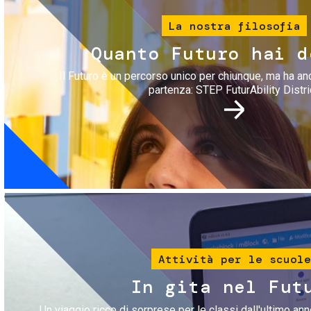
La nostra filosofia
Quanto Futuro hai d
Il Futuro è un percorso unico per chiunque, ma ha an
partenza: STEP FuturAbility Distri
Immagine
Attività per le scuole
In gita nel Fut
Un viaggio ricco di sorprese per le classi dall'ultimo anno