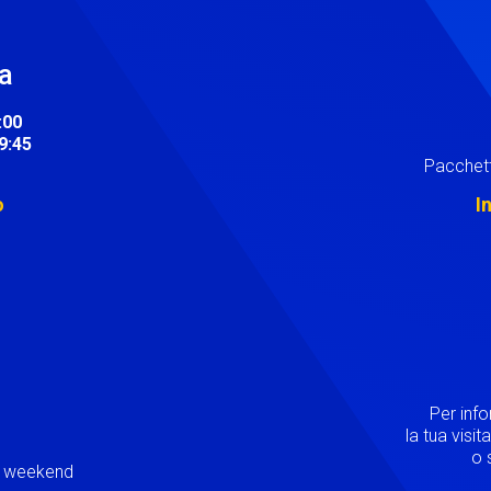
ra
:00
19:45
Pacchett
o
I
Image
Per inf
la tua visi
o s
ei weekend