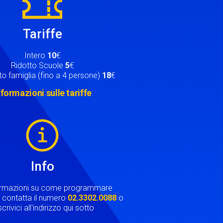
Tariffe
Intero
10
€
Ridotto Scuole
5
€
o famiglia (fino a 4 persone)
18
€
nformazioni sulle tariffe
Info
ormazioni su come programmare
ta contatta il numero
02.3302.0088
o
crivici all'indirizzo qui sotto