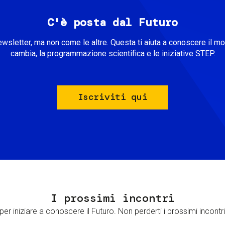
C'è posta dal Futuro
ewsletter, ma non come le altre. Questa ti aiuta a conoscere il m
cambia, la programmazione scientifica e le iniziative STEP.
Iscriviti qui
I prossimi incontri
er iniziare a conoscere il Futuro. Non perderti i prossimi incontri 