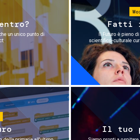
Wo
entro?
Fatti 
che un unico punto di
Il Futuro è pieno d
ct.
scientifico-culturale cu
uro
Il tuo 
 della primaria all'ultimo
Siamo pronti a ospitare 