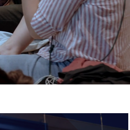
ervizi e accessibilità
Biglietti
ontatti
AQ
Immagine