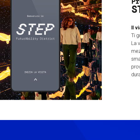
Pr
S
Il v
Ti g
La v
mez
sma
prov
dura