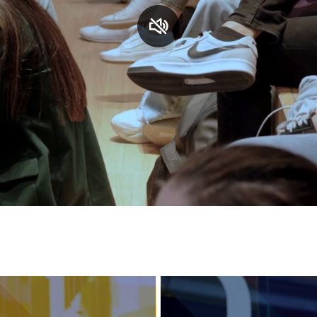
S
C
F