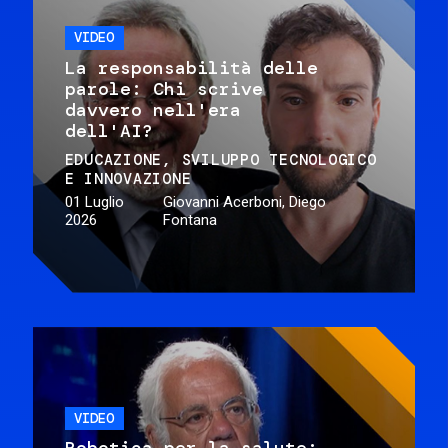
VIDEO
La responsabilità delle
parole: Chi scrive
davvero nell'era
dell'AI?
EDUCAZIONE
SVILUPPO TECNOLOGICO
E INNOVAZIONE
01 Luglio
Giovanni Acerboni, Diego
2026
Fontana
VIDEO
Robotica per la salute: