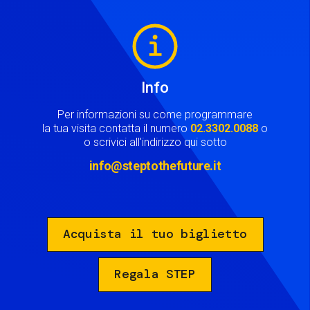
Image
Info
Per informazioni su come programmare
la tua visita contatta il numero
02.3302.0088
o
o scrivici all'indirizzo qui sotto
info@steptothefuture.it
Acquista il tuo biglietto
Regala STEP