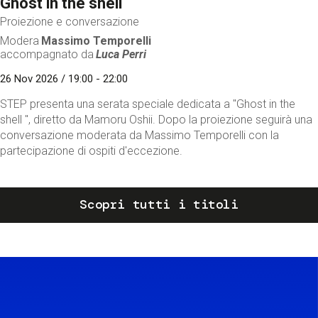
Ghost in the shell
Proiezione e conversazione
Modera
Massimo Temporelli
accompagnato da
Luca Perri
26 Nov 2026 / 19:00 - 22:00
STEP presenta una serata speciale dedicata a "Ghost in the
shell ", diretto da Mamoru Oshii. Dopo la proiezione seguirà una
conversazione moderata da Massimo Temporelli con la
partecipazione di ospiti d'eccezione.
Scopri tutti i titoli