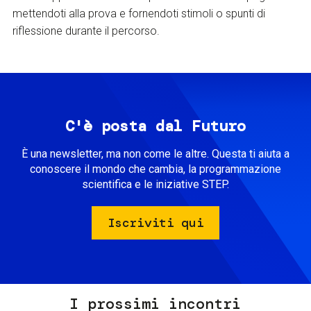
mettendoti alla prova e fornendoti stimoli o spunti di
riflessione durante il percorso.
C'è posta dal Futuro
È una newsletter, ma non come le altre. Questa ti aiuta a
conoscere il mondo che cambia, la programmazione
scientifica e le iniziative STEP.
Iscriviti qui
I prossimi incontri