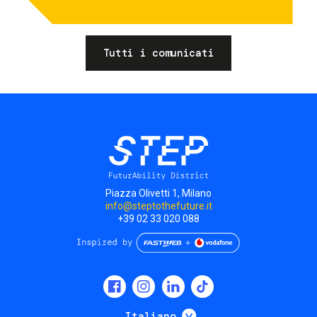
Tutti i comunicati
Piazza Olivetti 1, Milano
info@steptothefuture.it
+39 02 33 020 088
Social
menu
Mostra ulteriori
Italiano