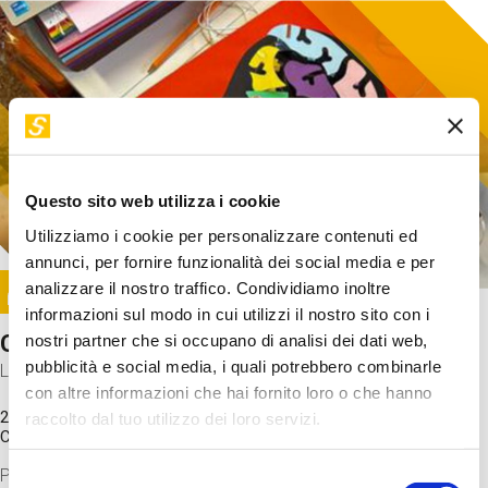
Questo sito web utilizza i cookie
Utilizziamo i cookie per personalizzare contenuti ed
annunci, per fornire funzionalità dei social media e per
Image
analizzare il nostro traffico. Condividiamo inoltre
SUNDAY@STEP
informazioni sul modo in cui utilizzi il nostro sito con i
Come funziona il cervello?
nostri partner che si occupano di analisi dei dati web,
pubblicità e social media, i quali potrebbero combinarle
Laboratorio
con altre informazioni che hai fornito loro o che hanno
20 Set 2026 / 11:15 - 13:00
raccolto dal tuo utilizzo dei loro servizi.
Costo
gratuito
Proveremo a costruire un cervello in cartoncino cercando di
Selezione