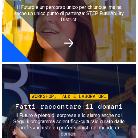
Il Futuro è un percorso unico per chiunque, ma ha
anche un unico punto di partenza: STEP FuturAbility
District.
Immagine
WORKSHOP, TALK E LABORATORI
Fatti raccontare il domani
Il Futuro è pieno di sorprese e lo siamo anche noi.
Segui il programma scientifico-culturale curato dalle
professioniste e i professionisti del mondo di
domani.