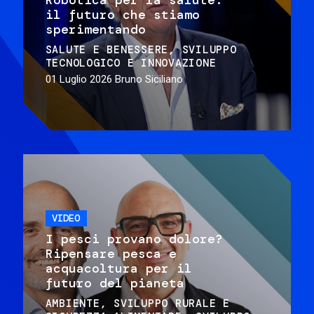
il futuro che stiamo
sperimentando
SALUTE E BENESSERE
SVILUPPO
TECNOLOGICO E INNOVAZIONE
01 Luglio 2026
Bruno Siciliano
VIDEO
I pesci provano dolore?
Ripensare pesca e
acquacoltura per il
futuro del pianeta
AMBIENTE
SVILUPPO RURALE E