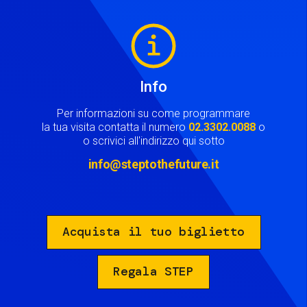
Image
Info
Per informazioni su come programmare
la tua visita contatta il numero
02.3302.0088
o
o scrivici all'indirizzo qui sotto
info@steptothefuture.it
Acquista il tuo biglietto
Regala STEP