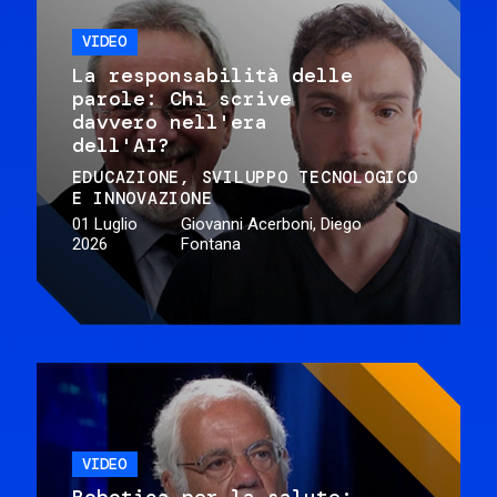
VIDEO
La responsabilità delle
parole: Chi scrive
davvero nell'era
dell'AI?
EDUCAZIONE
SVILUPPO TECNOLOGICO
E INNOVAZIONE
01 Luglio
Giovanni Acerboni, Diego
2026
Fontana
VIDEO
Robotica per la salute: