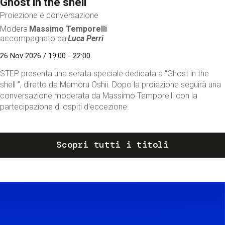
Ghost in the shell
Proiezione e conversazione
Modera
Massimo Temporelli
accompagnato da
Luca Perri
26 Nov 2026 / 19:00 - 22:00
STEP presenta una serata speciale dedicata a "Ghost in the
shell ", diretto da Mamoru Oshii. Dopo la proiezione seguirà una
conversazione moderata da Massimo Temporelli con la
partecipazione di ospiti d'eccezione.
Scopri tutti i titoli