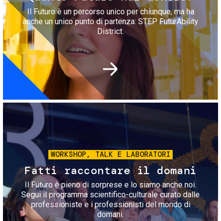
Il Futuro è un percorso unico per chiunque, ma ha
anche un unico punto di partenza: STEP FuturAbility
District.
Immagine
WORKSHOP, TALK E LABORATORI
Fatti raccontare il domani
Il Futuro è pieno di sorprese e lo siamo anche noi.
Segui il programma scientifico-culturale curato dalle
professioniste e i professionisti del mondo di
domani.