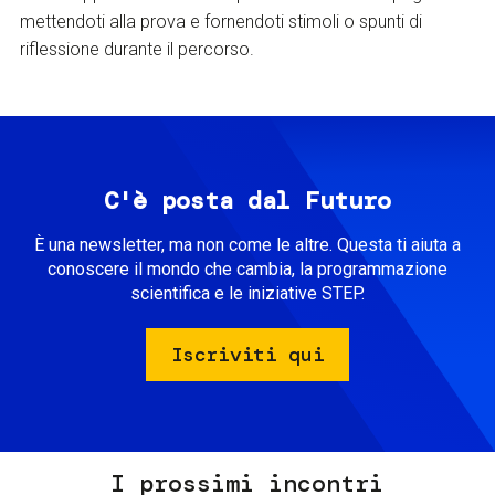
mettendoti alla prova e fornendoti stimoli o spunti di
riflessione durante il percorso.
C'è posta dal Futuro
È una newsletter, ma non come le altre. Questa ti aiuta a
conoscere il mondo che cambia, la programmazione
scientifica e le iniziative STEP.
Iscriviti qui
I prossimi incontri