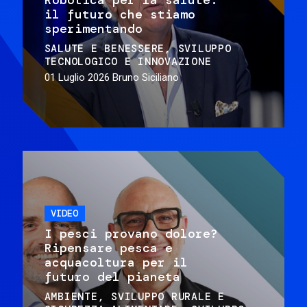
il futuro che stiamo
sperimentando
SALUTE E BENESSERE
SVILUPPO
TECNOLOGICO E INNOVAZIONE
01 Luglio 2026
Bruno Siciliano
VIDEO
I pesci provano dolore?
Ripensare pesca e
acquacoltura per il
futuro del pianeta
AMBIENTE
SVILUPPO RURALE E