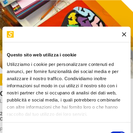
Questo sito web utilizza i cookie
Utilizziamo i cookie per personalizzare contenuti ed
annunci, per fornire funzionalità dei social media e per
Image
analizzare il nostro traffico. Condividiamo inoltre
SUNDAY@STEP
informazioni sul modo in cui utilizzi il nostro sito con i
Come funziona il cervello?
nostri partner che si occupano di analisi dei dati web,
pubblicità e social media, i quali potrebbero combinarle
Laboratorio
con altre informazioni che hai fornito loro o che hanno
20 Set 2026 / 11:15 - 13:00
raccolto dal tuo utilizzo dei loro servizi.
Costo
gratuito
Proveremo a costruire un cervello in cartoncino cercando di
Selezione