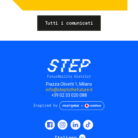
Tutti i comunicati
Piazza Olivetti 1, Milano
info@steptothefuture.it
+39 02 33 020 088
Social
menu
Mostra ulteriori
Italiano