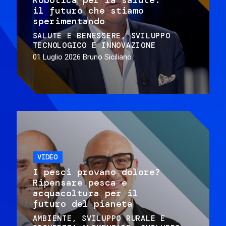
il futuro che stiamo
sperimentando
SALUTE E BENESSERE
SVILUPPO
TECNOLOGICO E INNOVAZIONE
01 Luglio 2026
Bruno Siciliano
VIDEO
I pesci provano dolore?
Ripensare pesca e
acquacoltura per il
futuro del pianeta
AMBIENTE
SVILUPPO RURALE E