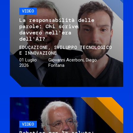
VIDEO
La responsabilità delle
parole: Chi scrive
davvero nell'era
dell'AI?
EDUCAZIONE
SVILUPPO TECNOLOGICO
E INNOVAZIONE
01 Luglio
Giovanni Acerboni, Diego
2026
Fontana
VIDEO
Robotica per la salute: