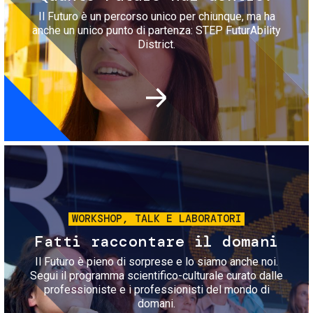
Il Futuro è un percorso unico per chiunque, ma ha
anche un unico punto di partenza: STEP FuturAbility
District.
Immagine
WORKSHOP, TALK E LABORATORI
Fatti raccontare il domani
Il Futuro è pieno di sorprese e lo siamo anche noi.
Segui il programma scientifico-culturale curato dalle
professioniste e i professionisti del mondo di
domani.