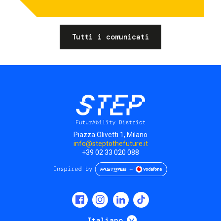
Tutti i comunicati
Piazza Olivetti 1, Milano
info@steptothefuture.it
+39 02 33 020 088
Social
menu
Mostra ulteriori
Italiano