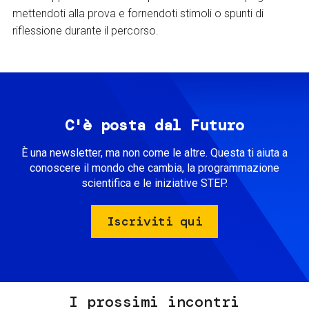
mettendoti alla prova e fornendoti stimoli o spunti di
riflessione durante il percorso.
C'è posta dal Futuro
È una newsletter, ma non come le altre. Questa ti aiuta a
conoscere il mondo che cambia, la programmazione
scientifica e le iniziative STEP.
Iscriviti qui
I prossimi incontri