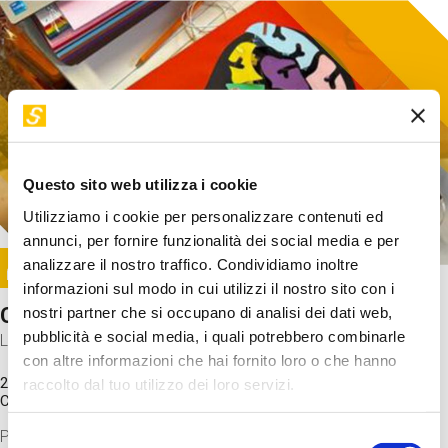
Questo sito web utilizza i cookie
Utilizziamo i cookie per personalizzare contenuti ed
annunci, per fornire funzionalità dei social media e per
Image
analizzare il nostro traffico. Condividiamo inoltre
SUNDAY@STEP
informazioni sul modo in cui utilizzi il nostro sito con i
Come funziona il cervello?
nostri partner che si occupano di analisi dei dati web,
pubblicità e social media, i quali potrebbero combinarle
Laboratorio
con altre informazioni che hai fornito loro o che hanno
20 Set 2026 / 11:15 - 13:00
raccolto dal tuo utilizzo dei loro servizi.
Costo
gratuito
Proveremo a costruire un cervello in cartoncino cercando di
Selezione