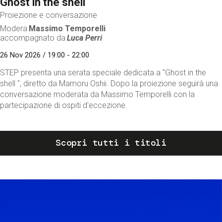
Ghost in the shell
Proiezione e conversazione
Modera
Massimo Temporelli
accompagnato da
Luca Perri
26 Nov 2026 / 19:00 - 22:00
STEP presenta una serata speciale dedicata a "Ghost in the
shell ", diretto da Mamoru Oshii. Dopo la proiezione seguirà una
conversazione moderata da Massimo Temporelli con la
partecipazione di ospiti d'eccezione.
Scopri tutti i titoli