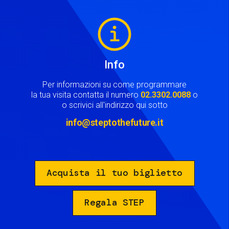
Image
Info
Per informazioni su come programmare
la tua visita contatta il numero
02.3302.0088
o
o scrivici all'indirizzo qui sotto
info@steptothefuture.it
Acquista il tuo biglietto
Regala STEP