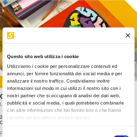
Questo sito web utilizza i cookie
Utilizziamo i cookie per personalizzare contenuti ed
annunci, per fornire funzionalità dei social media e per
Image
analizzare il nostro traffico. Condividiamo inoltre
SUNDAY@STEP
informazioni sul modo in cui utilizzi il nostro sito con i
Come funziona il cervello?
nostri partner che si occupano di analisi dei dati web,
pubblicità e social media, i quali potrebbero combinarle
Laboratorio
con altre informazioni che hai fornito loro o che hanno
20 Set 2026 / 11:15 - 13:00
raccolto dal tuo utilizzo dei loro servizi.
Costo
gratuito
Proveremo a costruire un cervello in cartoncino cercando di
Selezione