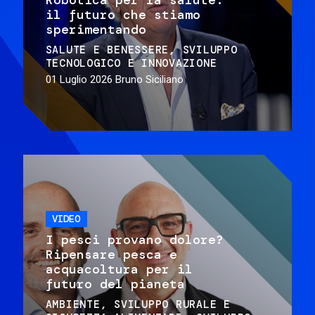
il futuro che stiamo
sperimentando
SALUTE E BENESSERE
SVILUPPO
TECNOLOGICO E INNOVAZIONE
01 Luglio 2026
Bruno Siciliano
VIDEO
I pesci provano dolore?
Ripensare pesca e
acquacoltura per il
futuro del pianeta
AMBIENTE
SVILUPPO RURALE E