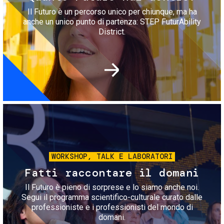
Il Futuro è un percorso unico per chiunque, ma ha
anche un unico punto di partenza: STEP FuturAbility
District.
Immagine
WORKSHOP, TALK E LABORATORI
Fatti raccontare il domani
Il Futuro è pieno di sorprese e lo siamo anche noi.
Segui il programma scientifico-culturale curato dalle
professioniste e i professionisti del mondo di
domani.