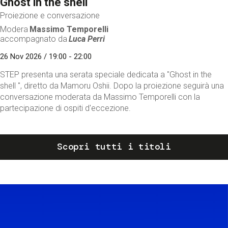
Ghost in the shell
Proiezione e conversazione
Modera
Massimo Temporelli
accompagnato da
Luca Perri
26 Nov 2026 / 19:00 - 22:00
STEP presenta una serata speciale dedicata a "Ghost in the
shell ", diretto da Mamoru Oshii. Dopo la proiezione seguirà una
conversazione moderata da Massimo Temporelli con la
partecipazione di ospiti d'eccezione.
Scopri tutti i titoli