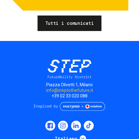
Tutti i comunicati
Piazza Olivetti 1, Milano
info@steptothefuture.it
+39 02 33 020 088
Social
menu
Mostra ulteriori
Italiano