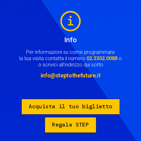
Image
Info
Per informazioni su come programmare
la tua visita contatta il numero
02.3302.0088
o
o scrivici all'indirizzo qui sotto
info@steptothefuture.it
Acquista il tuo biglietto
Regala STEP