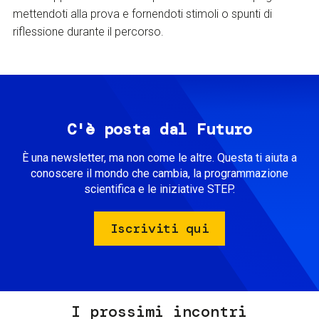
mettendoti alla prova e fornendoti stimoli o spunti di
riflessione durante il percorso.
C'è posta dal Futuro
È una newsletter, ma non come le altre. Questa ti aiuta a
conoscere il mondo che cambia, la programmazione
scientifica e le iniziative STEP.
Iscriviti qui
I prossimi incontri