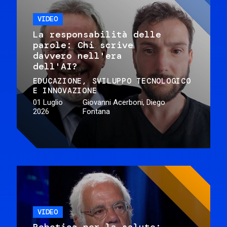
VIDEO
La responsabilità delle
parole: Chi scrive
davvero nell'era
dell'AI?
EDUCAZIONE
SVILUPPO TECNOLOGICO
E INNOVAZIONE
01 Luglio
Giovanni Acerboni, Diego
2026
Fontana
VIDEO
Robotica per la salute: