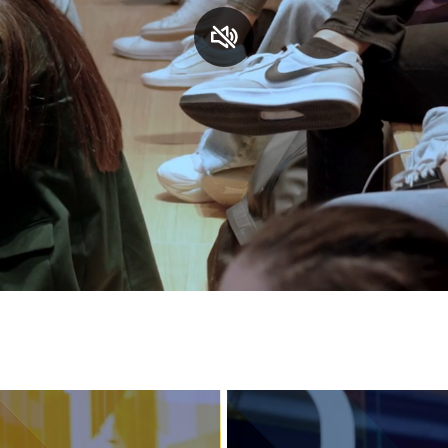
S
C
F