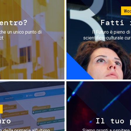
Wo
entro?
Fatti 
che un unico punto di
Il Futuro è pieno d
ct.
scientifico-culturale cu
uro
Il tuo 
 della primaria all'ultimo
Siamo pronti a ospitare 