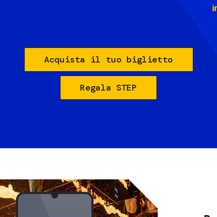
i
Acquista il tuo biglietto
Regala STEP