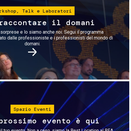
rkshop, Talk e Laboratori
raccontare il domani
i sorprese e lo siamo anche noi. Segui il programma
rato dalle professioniste e i professionisti del mondo di
domani.
Immagine
Spazio Eventi
prossimo evento è qui
il tuo evento. Non a caso, siamo la Best Location al BEA