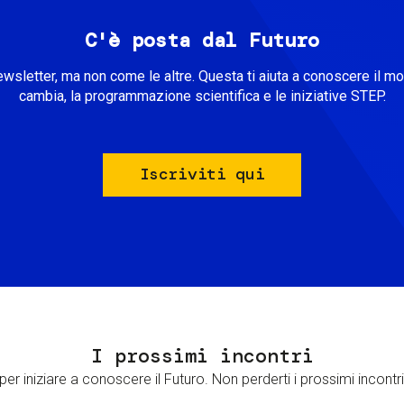
C'è posta dal Futuro
ewsletter, ma non come le altre. Questa ti aiuta a conoscere il m
cambia, la programmazione scientifica e le iniziative STEP.
Iscriviti qui
I prossimi incontri
er iniziare a conoscere il Futuro. Non perderti i prossimi incontri 