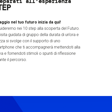
eparati all'esperienza
TEP
iaggio nel tuo futuro inizia da qui!
uideremo nei 10 step alla scoperta del Futuro.
isita guidata di gruppo della durata di un’ora e
za si svolge con il supporto di uno
rtphone che ti accompagnerà mettendoti alla
a e fornendoti stimoli o spunti di riflessione
nte il percorso.