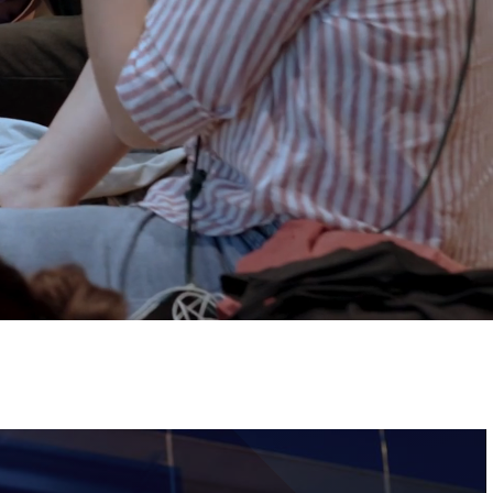
ervizi e accessibilità
Biglietti
ontatti
AQ
Immagine