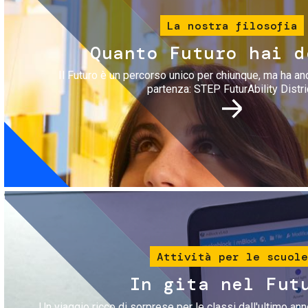
La nostra filosofia
Quanto Futuro hai d
Il Futuro è un percorso unico per chiunque, ma ha an
partenza: STEP FuturAbility Distri
Immagine
Attività per le scuole
In gita nel Fut
Un viaggio ricco di sorprese per le classi dall'ultimo anno