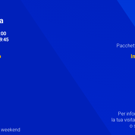
ra
:00
19:45
Pacchett
o
I
Image
Per inf
la tua visi
o s
ei weekend