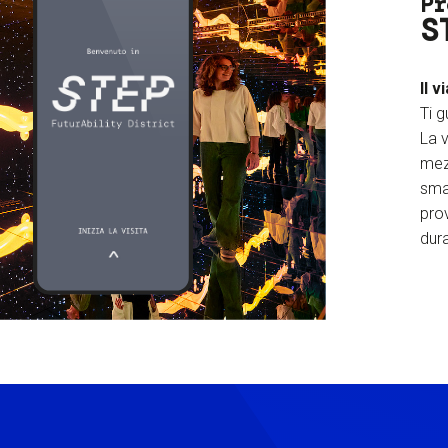
Pr
S
Il v
Ti g
La v
mez
sma
prov
dura