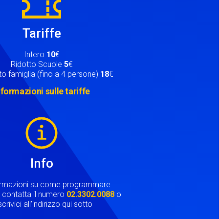
Tariffe
Intero
10
€
Ridotto Scuole
5
€
o famiglia (fino a 4 persone)
18
€
nformazioni sulle tariffe
Info
ormazioni su come programmare
ta contatta il numero
02.3302.0088
o
crivici all'indirizzo qui sotto