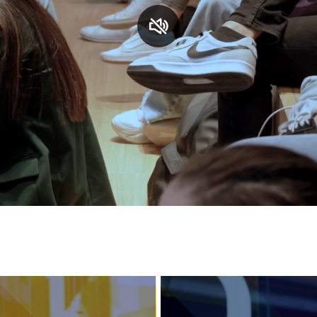
S
C
F