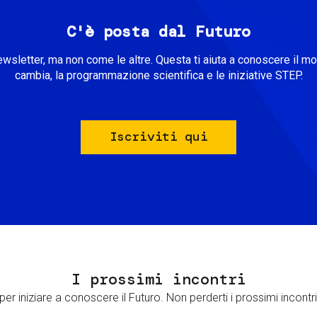
C'è posta dal Futuro
ewsletter, ma non come le altre. Questa ti aiuta a conoscere il m
cambia, la programmazione scientifica e le iniziative STEP.
Iscriviti qui
I prossimi incontri
er iniziare a conoscere il Futuro. Non perderti i prossimi incontri 