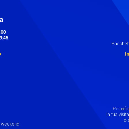
ra
:00
19:45
Pacchett
o
I
Image
Per inf
la tua visi
o s
ei weekend