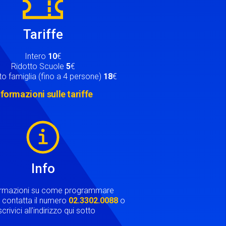
Tariffe
Intero
10
€
Ridotto Scuole
5
€
o famiglia (fino a 4 persone)
18
€
nformazioni sulle tariffe
Info
ormazioni su come programmare
ta contatta il numero
02.3302.0088
o
crivici all'indirizzo qui sotto