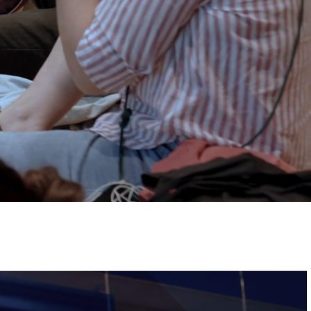
ervizi e accessibilità
Biglietti
ontatti
AQ
Immagine