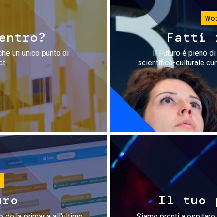
Wo
entro?
Fatti 
che un unico punto di
Il Futuro è pieno d
ct.
scientifico-culturale cu
uro
Il tuo 
 della primaria all'ultimo
Siamo pronti a ospitare 