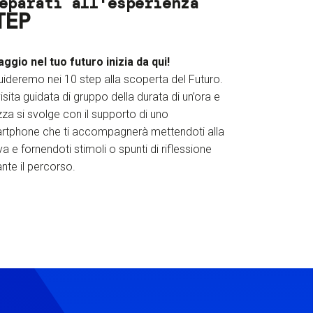
eparati all'esperienza
TEP
iaggio nel tuo futuro inizia da qui!
uideremo nei 10 step alla scoperta del Futuro.
isita guidata di gruppo della durata di un’ora e
za si svolge con il supporto di uno
rtphone che ti accompagnerà mettendoti alla
a e fornendoti stimoli o spunti di riflessione
nte il percorso.