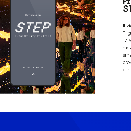
Pr
S
Il v
Ti g
La v
mez
sma
prov
dura