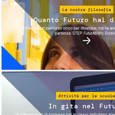
La nostra filosofia
Quanto Futuro hai d
Il Futuro è un percorso unico per chiunque, ma ha an
partenza: STEP FuturAbility Distri
Immagine
Attività per le scuole
In gita nel Fut
Un viaggio ricco di sorprese per le classi dall'ultimo anno