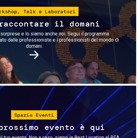
rkshop, Talk e Laboratori
raccontare il domani
i sorprese e lo siamo anche noi. Segui il programma
rato dalle professioniste e i professionisti del mondo di
domani.
Immagine
Spazio Eventi
prossimo evento è qui
il tuo evento. Non a caso, siamo la Best Location al BEA