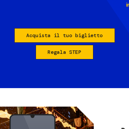
i
Acquista il tuo biglietto
Regala STEP