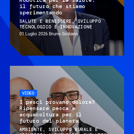
il futuro che stiamo
sperimentando
SALUTE E BENESSERE
SVILUPPO
TECNOLOGICO E INNOVAZIONE
01 Luglio 2026
Bruno Siciliano
VIDEO
I pesci provano dolore?
Ripensare pesca e
acquacoltura per il
futuro del pianeta
AMBIENTE
SVILUPPO RURALE E