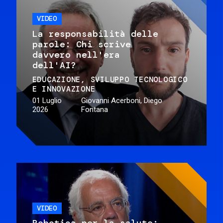
VIDEO
La responsabilità delle
parole: Chi scrive
davvero nell'era
dell'AI?
EDUCAZIONE
SVILUPPO TECNOLOGICO
E INNOVAZIONE
01 Luglio
Giovanni Acerboni, Diego
2026
Fontana
VIDEO
Robotica per la salute: