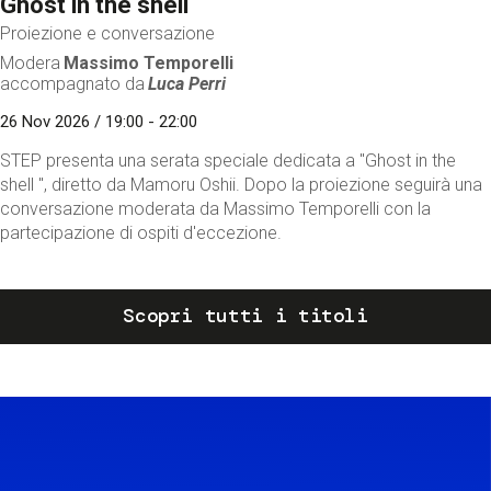
Ghost in the shell
Proiezione e conversazione
Modera
Massimo Temporelli
accompagnato da
Luca Perri
26 Nov 2026 / 19:00 - 22:00
STEP presenta una serata speciale dedicata a "Ghost in the
shell ", diretto da Mamoru Oshii. Dopo la proiezione seguirà una
conversazione moderata da Massimo Temporelli con la
partecipazione di ospiti d'eccezione.
Scopri tutti i titoli