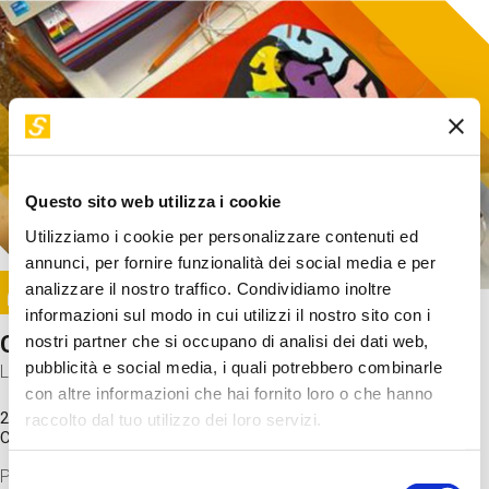
Questo sito web utilizza i cookie
Utilizziamo i cookie per personalizzare contenuti ed
annunci, per fornire funzionalità dei social media e per
Image
analizzare il nostro traffico. Condividiamo inoltre
SUNDAY@STEP
informazioni sul modo in cui utilizzi il nostro sito con i
Come funziona il cervello?
nostri partner che si occupano di analisi dei dati web,
pubblicità e social media, i quali potrebbero combinarle
Laboratorio
con altre informazioni che hai fornito loro o che hanno
20 Set 2026 / 11:15 - 13:00
raccolto dal tuo utilizzo dei loro servizi.
Costo
gratuito
Proveremo a costruire un cervello in cartoncino cercando di
Selezione