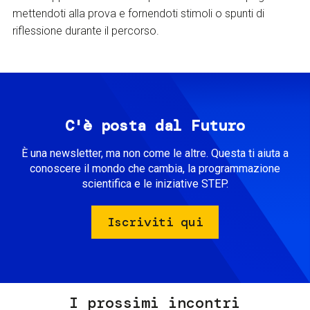
mettendoti alla prova e fornendoti stimoli o spunti di
riflessione durante il percorso.
C'è posta dal Futuro
È una newsletter, ma non come le altre. Questa ti aiuta a
conoscere il mondo che cambia, la programmazione
scientifica e le iniziative STEP.
Iscriviti qui
I prossimi incontri