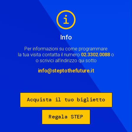
Image
Info
Per informazioni su come programmare
la tua visita contatta il numero
02.3302.0088
o
o scrivici all'indirizzo qui sotto
info@steptothefuture.it
Acquista il tuo biglietto
Regala STEP