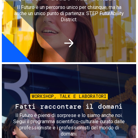
Il Futuro è un percorso unico per chiunque, ma ha
anche un unico punto di partenza: STEP FuturAbility
District.
Immagine
WORKSHOP, TALK E LABORATORI
Fatti raccontare il domani
Il Futuro è pieno di sorprese e lo siamo anche noi.
Segui il programma scientifico-culturale curato dalle
professioniste e i professionisti del mondo di
domani.