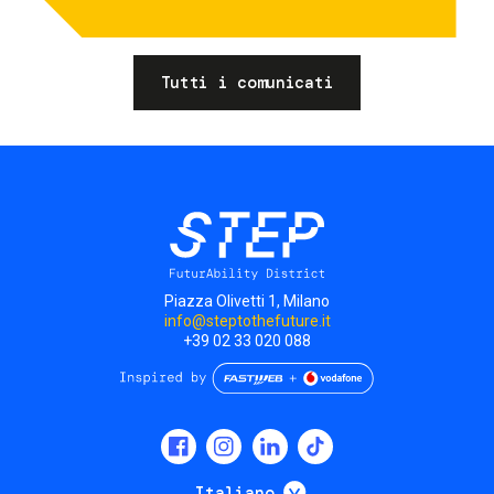
Tutti i comunicati
Piazza Olivetti 1, Milano
info@steptothefuture.it
+39 02 33 020 088
Social
menu
Mostra ulteriori
Italiano