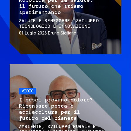
il futuro che stiamo
sperimentando
SALUTE E BENESSERE
SVILUPPO
TECNOLOGICO E INNOVAZIONE
01 Luglio 2026
Bruno Siciliano
VIDEO
I pesci provano dolore?
Ripensare pesca e
acquacoltura per il
futuro del pianeta
AMBIENTE
SVILUPPO RURALE E