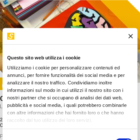
Questo sito web utilizza i cookie
Utilizziamo i cookie per personalizzare contenuti ed
annunci, per fornire funzionalità dei social media e per
Image
analizzare il nostro traffico. Condividiamo inoltre
SUNDAY@STEP
informazioni sul modo in cui utilizzi il nostro sito con i
Come funziona il cervello?
nostri partner che si occupano di analisi dei dati web,
pubblicità e social media, i quali potrebbero combinarle
Laboratorio
con altre informazioni che hai fornito loro o che hanno
20 Set 2026 / 11:15 - 13:00
raccolto dal tuo utilizzo dei loro servizi.
Costo
gratuito
Proveremo a costruire un cervello in cartoncino cercando di
Selezione