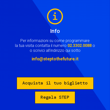
Image
Info
Per informazioni su come programmare
la tua visita contatta il numero
02.3302.0088
o
o scrivici all'indirizzo qui sotto
info@steptothefuture.it
Acquista il tuo biglietto
Regala STEP