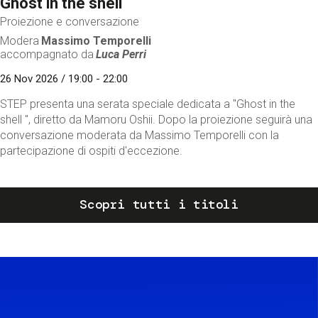
Ghost in the shell
Proiezione e conversazione
Modera
Massimo Temporelli
accompagnato da
Luca Perri
26 Nov 2026 / 19:00 - 22:00
STEP presenta una serata speciale dedicata a "Ghost in the
shell ", diretto da Mamoru Oshii. Dopo la proiezione seguirà una
conversazione moderata da Massimo Temporelli con la
partecipazione di ospiti d'eccezione.
Scopri tutti i titoli