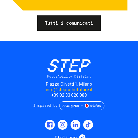
Tutti i comunicati
Piazza Olivetti 1, Milano
info@steptothefuture.it
+39 02 33 020 088
Social
menu
Mostra ulteriori
Italiano