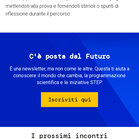
mettendoti alla prova e fornendoti stimoli o spunti di
riflessione durante il percorso.
C'è posta dal Futuro
È una newsletter, ma non come le altre. Questa ti aiuta a
conoscere il mondo che cambia, la programmazione
scientifica e le iniziative STEP.
Iscriviti qui
I prossimi incontri