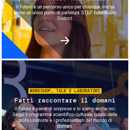
Il Futuro è un percorso unico per chiunque, ma ha
anche un unico punto di partenza: STEP FuturAbility
District.
Immagine
WORKSHOP, TALK E LABORATORI
Fatti raccontare il domani
Il Futuro è pieno di sorprese e lo siamo anche noi.
Segui il programma scientifico-culturale curato dalle
professioniste e i professionisti del mondo di
domani.