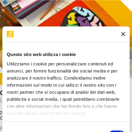
Questo sito web utilizza i cookie
Utilizziamo i cookie per personalizzare contenuti ed
annunci, per fornire funzionalità dei social media e per
Image
analizzare il nostro traffico. Condividiamo inoltre
SUNDAY@STEP
informazioni sul modo in cui utilizzi il nostro sito con i
Come funziona il cervello?
nostri partner che si occupano di analisi dei dati web,
pubblicità e social media, i quali potrebbero combinarle
Laboratorio
con altre informazioni che hai fornito loro o che hanno
20 Set 2026 / 11:15 - 13:00
raccolto dal tuo utilizzo dei loro servizi.
Costo
gratuito
Proveremo a costruire un cervello in cartoncino cercando di
Selezione