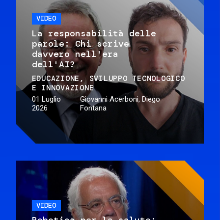
VIDEO
La responsabilità delle
parole: Chi scrive
davvero nell'era
dell'AI?
EDUCAZIONE
SVILUPPO TECNOLOGICO
E INNOVAZIONE
01 Luglio
Giovanni Acerboni, Diego
2026
Fontana
VIDEO
Robotica per la salute: