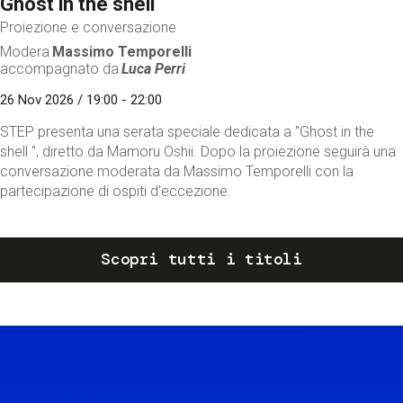
Ghost in the shell
Proiezione e conversazione
Modera
Massimo Temporelli
accompagnato da
Luca Perri
26 Nov 2026 / 19:00 - 22:00
STEP presenta una serata speciale dedicata a "Ghost in the
shell ", diretto da Mamoru Oshii. Dopo la proiezione seguirà una
conversazione moderata da Massimo Temporelli con la
partecipazione di ospiti d'eccezione.
Scopri tutti i titoli