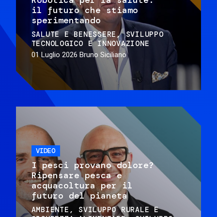
il futuro che stiamo
sperimentando
SALUTE E BENESSERE
SVILUPPO
TECNOLOGICO E INNOVAZIONE
01 Luglio 2026
Bruno Siciliano
VIDEO
I pesci provano dolore?
Ripensare pesca e
acquacoltura per il
futuro del pianeta
AMBIENTE
SVILUPPO RURALE E