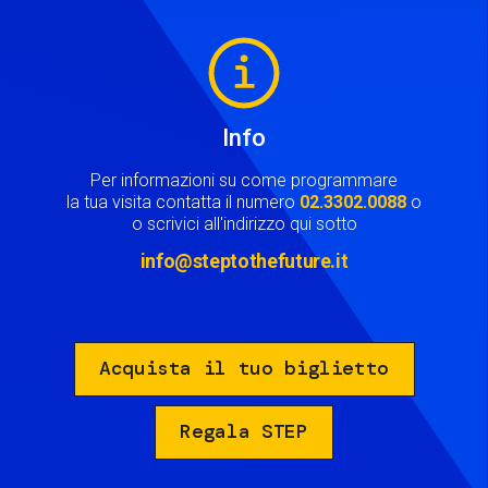
Image
Info
Per informazioni su come programmare
la tua visita contatta il numero
02.3302.0088
o
o scrivici all'indirizzo qui sotto
info@steptothefuture.it
Acquista il tuo biglietto
Regala STEP