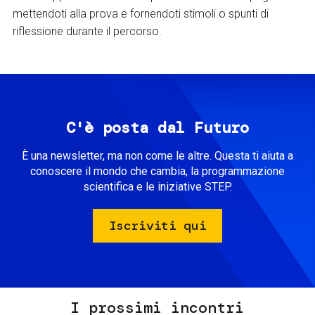
mettendoti alla prova e fornendoti stimoli o spunti di
riflessione durante il percorso.
C'è posta dal Futuro
È una newsletter, ma non come le altre. Questa ti aiuta a
conoscere il mondo che cambia, la programmazione
scientifica e le iniziative STEP.
Iscriviti qui
I prossimi incontri