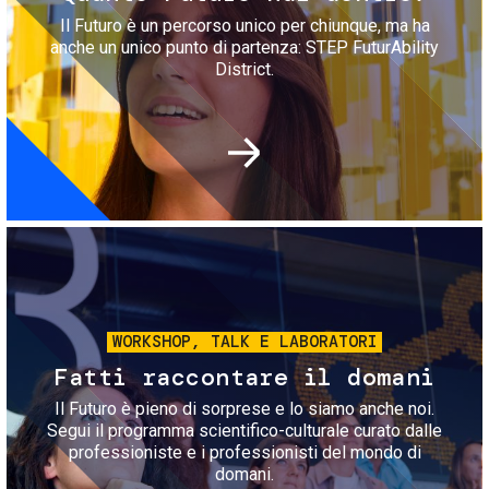
Il Futuro è un percorso unico per chiunque, ma ha
anche un unico punto di partenza: STEP FuturAbility
District.
Immagine
WORKSHOP, TALK E LABORATORI
Fatti raccontare il domani
Il Futuro è pieno di sorprese e lo siamo anche noi.
Segui il programma scientifico-culturale curato dalle
professioniste e i professionisti del mondo di
domani.