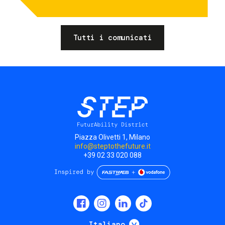
Tutti i comunicati
Piazza Olivetti 1, Milano
info@steptothefuture.it
+39 02 33 020 088
Social
menu
Mostra ulteriori
Italiano