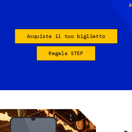
i
Acquista il tuo biglietto
Regala STEP