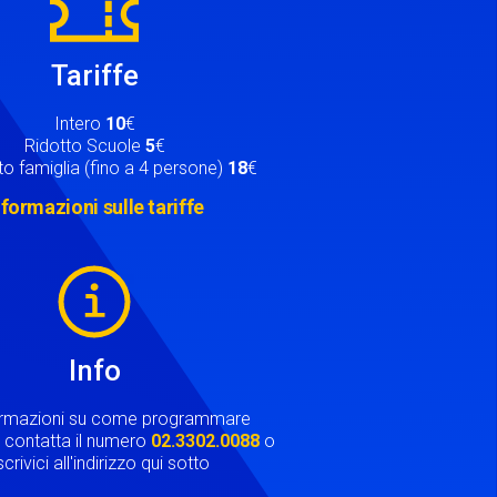
Tariffe
Intero
10
€
Ridotto Scuole
5
€
o famiglia (fino a 4 persone)
18
€
nformazioni sulle tariffe
Info
ormazioni su come programmare
ta contatta il numero
02.3302.0088
o
crivici all'indirizzo qui sotto