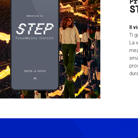
Pr
S
Il v
Ti g
La v
mez
sma
prov
dura