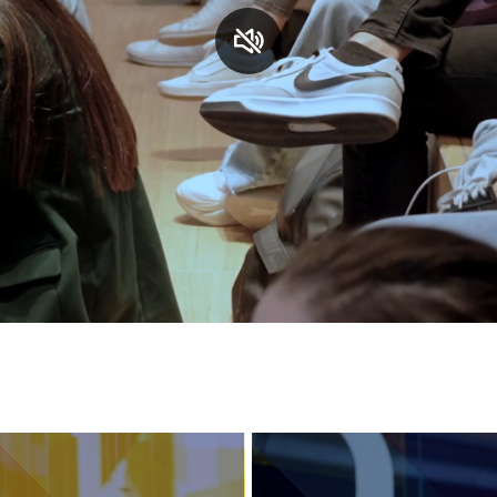
S
C
F