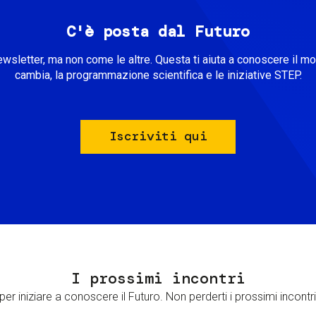
C'è posta dal Futuro
ewsletter, ma non come le altre. Questa ti aiuta a conoscere il m
cambia, la programmazione scientifica e le iniziative STEP.
Iscriviti qui
I prossimi incontri
er iniziare a conoscere il Futuro. Non perderti i prossimi incontri 