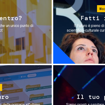
Wo
entro?
Fatti 
che un unico punto di
Il Futuro è pieno d
ct.
scientifico-culturale cu
uro
Il tuo 
 della primaria all'ultimo
Siamo pronti a ospitare 