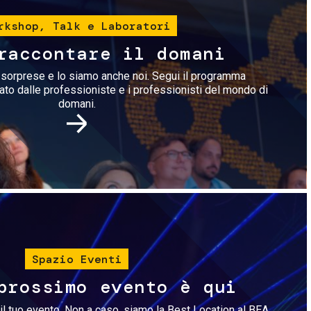
rkshop, Talk e Laboratori
raccontare il domani
i sorprese e lo siamo anche noi. Segui il programma
rato dalle professioniste e i professionisti del mondo di
domani.
Immagine
Spazio Eventi
prossimo evento è qui
il tuo evento. Non a caso, siamo la Best Location al BEA