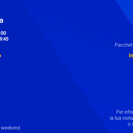
ra
:00
19:45
Pacchett
o
I
Image
Per inf
la tua visi
o s
ei weekend