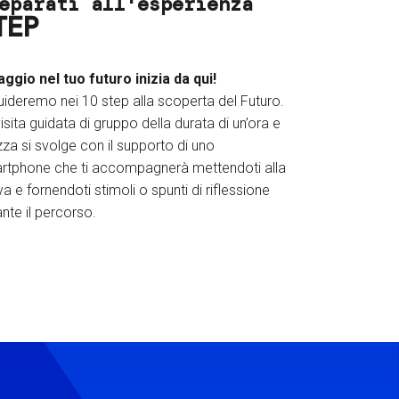
eparati all'esperienza
TEP
iaggio nel tuo futuro inizia da qui!
uideremo nei 10 step alla scoperta del Futuro.
isita guidata di gruppo della durata di un’ora e
za si svolge con il supporto di uno
rtphone che ti accompagnerà mettendoti alla
a e fornendoti stimoli o spunti di riflessione
nte il percorso.