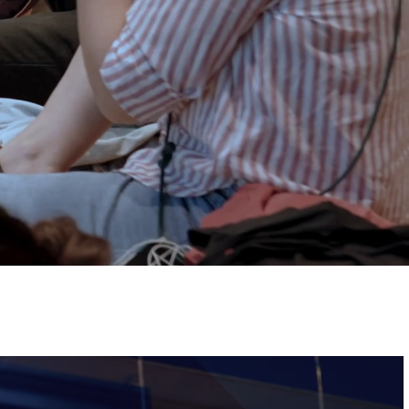
ervizi e accessibilità
Biglietti
ontatti
AQ
Immagine