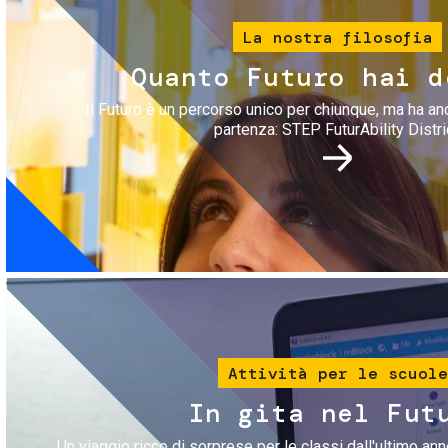
La nostra filosofia
Quanto Futuro hai d
Il Futuro è un percorso unico per chiunque, ma ha an
partenza: STEP FuturAbility Distri
Immagine
Attività per le scuole
In gita nel Fut
Un viaggio ricco di sorprese per le classi dall'ultimo anno