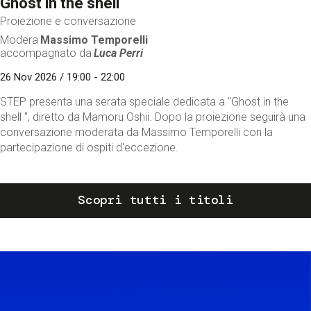
Ghost in the shell
Proiezione e conversazione
Modera
Massimo Temporelli
accompagnato da
Luca Perri
26 Nov 2026 / 19:00 - 22:00
STEP presenta una serata speciale dedicata a "Ghost in the
shell ", diretto da Mamoru Oshii. Dopo la proiezione seguirà una
conversazione moderata da Massimo Temporelli con la
partecipazione di ospiti d'eccezione.
Scopri tutti i titoli