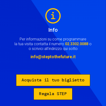
Image
Info
Per informazioni su come programmare
la tua visita contatta il numero
02.3302.0088
o
o scrivici all'indirizzo qui sotto
info@steptothefuture.it
Acquista il tuo biglietto
Regala STEP