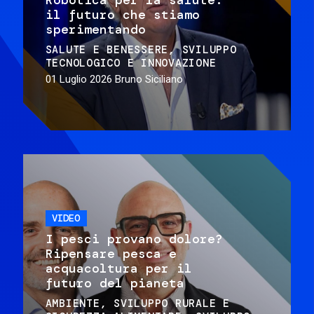
il futuro che stiamo
sperimentando
SALUTE E BENESSERE
SVILUPPO
TECNOLOGICO E INNOVAZIONE
01 Luglio 2026
Bruno Siciliano
VIDEO
I pesci provano dolore?
Ripensare pesca e
acquacoltura per il
futuro del pianeta
AMBIENTE
SVILUPPO RURALE E