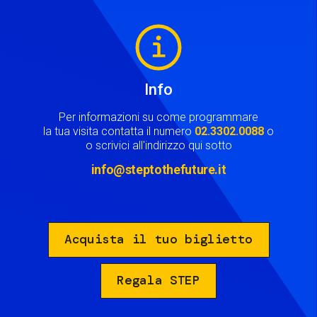
Image
Info
Per informazioni su come programmare
la tua visita contatta il numero
02.3302.0088
o
o scrivici all'indirizzo qui sotto
info@steptothefuture.it
Acquista il tuo biglietto
Regala STEP