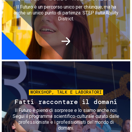
Il Futuro è un percorso unico per chiunque, ma ha
anche un unico punto di partenza: STEP FuturAbility
District.
Immagine
WORKSHOP, TALK E LABORATORI
Fatti raccontare il domani
Il Futuro è pieno di sorprese e lo siamo anche noi.
Segui il programma scientifico-culturale curato dalle
professioniste e i professionisti del mondo di
domani.