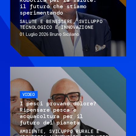
il futuro che stiamo
sperimentando
SALUTE E BENESSERE
SVILUPPO
TECNOLOGICO E INNOVAZIONE
01 Luglio 2026
Bruno Siciliano
VIDEO
I pesci provano dolore?
Ripensare pesca e
acquacoltura per il
futuro del pianeta
AMBIENTE
SVILUPPO RURALE E