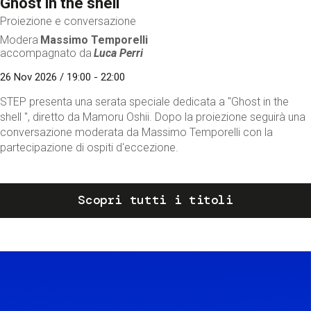
Ghost in the shell
Proiezione e conversazione
Modera
Massimo Temporelli
accompagnato da
Luca Perri
26 Nov 2026 / 19:00 - 22:00
STEP presenta una serata speciale dedicata a "Ghost in the
shell ", diretto da Mamoru Oshii. Dopo la proiezione seguirà una
conversazione moderata da Massimo Temporelli con la
partecipazione di ospiti d'eccezione.
Scopri tutti i titoli