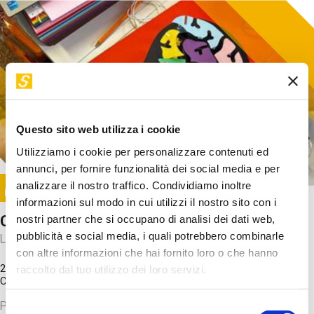
Questo sito web utilizza i cookie
Utilizziamo i cookie per personalizzare contenuti ed
annunci, per fornire funzionalità dei social media e per
Image
analizzare il nostro traffico. Condividiamo inoltre
SUNDAY@STEP
informazioni sul modo in cui utilizzi il nostro sito con i
Come funziona il cervello?
nostri partner che si occupano di analisi dei dati web,
pubblicità e social media, i quali potrebbero combinarle
Laboratorio
con altre informazioni che hai fornito loro o che hanno
20 Set 2026 / 11:15 - 13:00
raccolto dal tuo utilizzo dei loro servizi.
Costo
gratuito
Proveremo a costruire un cervello in cartoncino cercando di
Selezione