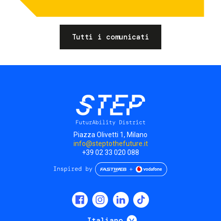
Tutti i comunicati
Piazza Olivetti 1, Milano
info@steptothefuture.it
+39 02 33 020 088
Social
menu
Mostra ulteriori
Italiano