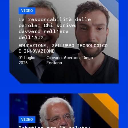
VIDEO
La responsabilità delle
parole: Chi scrive
davvero nell'era
dell'AI?
EDUCAZIONE
SVILUPPO TECNOLOGICO
E INNOVAZIONE
01 Luglio
Giovanni Acerboni, Diego
2026
Fontana
VIDEO
Robotica per la salute: