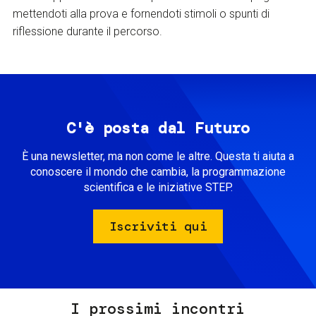
mettendoti alla prova e fornendoti stimoli o spunti di
riflessione durante il percorso.
C'è posta dal Futuro
È una newsletter, ma non come le altre. Questa ti aiuta a
conoscere il mondo che cambia, la programmazione
scientifica e le iniziative STEP.
Iscriviti qui
I prossimi incontri