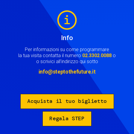
Image
Info
Per informazioni su come programmare
la tua visita contatta il numero
02.3302.0088
o
o scrivici all'indirizzo qui sotto
info@steptothefuture.it
Acquista il tuo biglietto
Regala STEP