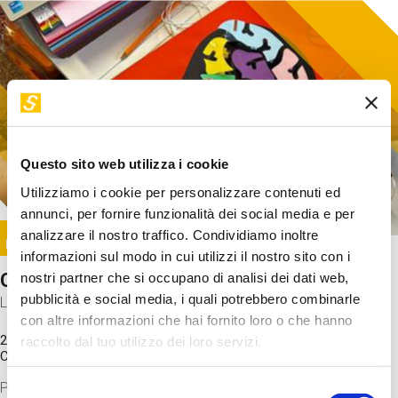
Questo sito web utilizza i cookie
Utilizziamo i cookie per personalizzare contenuti ed
annunci, per fornire funzionalità dei social media e per
Image
analizzare il nostro traffico. Condividiamo inoltre
SUNDAY@STEP
informazioni sul modo in cui utilizzi il nostro sito con i
Come funziona il cervello?
nostri partner che si occupano di analisi dei dati web,
pubblicità e social media, i quali potrebbero combinarle
Laboratorio
con altre informazioni che hai fornito loro o che hanno
20 Set 2026 / 11:15 - 13:00
raccolto dal tuo utilizzo dei loro servizi.
Costo
gratuito
Proveremo a costruire un cervello in cartoncino cercando di
Selezione