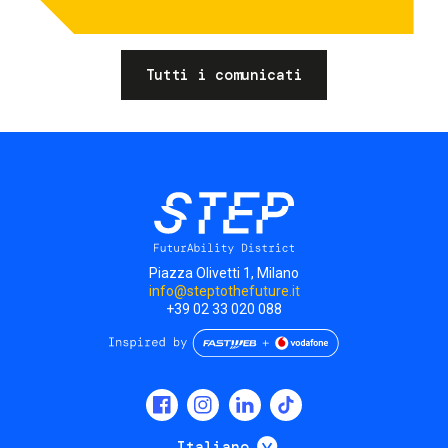
Tutti i comunicati
Piazza Olivetti 1, Milano
info@steptothefuture.it
+39 02 33 020 088
Social
menu
Mostra ulteriori
Italiano