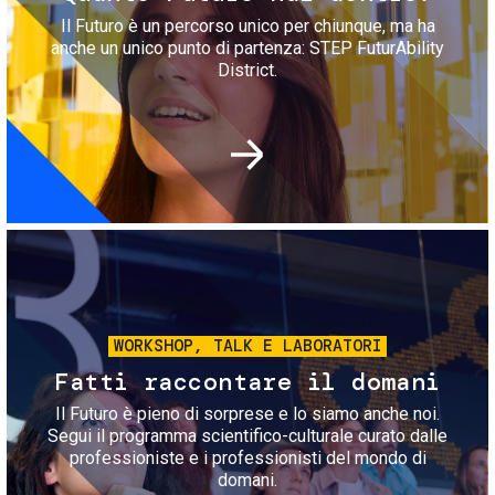
Il Futuro è un percorso unico per chiunque, ma ha
anche un unico punto di partenza: STEP FuturAbility
District.
Immagine
WORKSHOP, TALK E LABORATORI
Fatti raccontare il domani
Il Futuro è pieno di sorprese e lo siamo anche noi.
Segui il programma scientifico-culturale curato dalle
professioniste e i professionisti del mondo di
domani.