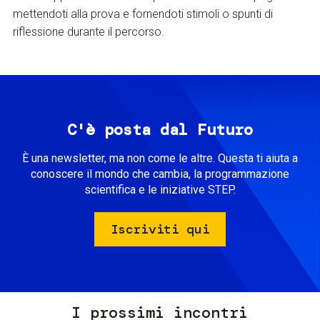
mettendoti alla prova e fornendoti stimoli o spunti di
riflessione durante il percorso.
C'è posta dal Futuro
È una newsletter, ma non come le altre. Questa ti aiuta a
conoscere il mondo che cambia, la programmazione
scientifica e le iniziative STEP.
Iscriviti qui
I prossimi incontri