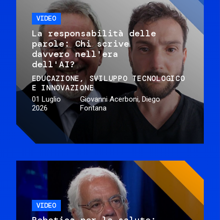
VIDEO
La responsabilità delle
parole: Chi scrive
davvero nell'era
dell'AI?
EDUCAZIONE
SVILUPPO TECNOLOGICO
E INNOVAZIONE
01 Luglio
Giovanni Acerboni, Diego
2026
Fontana
VIDEO
Robotica per la salute: