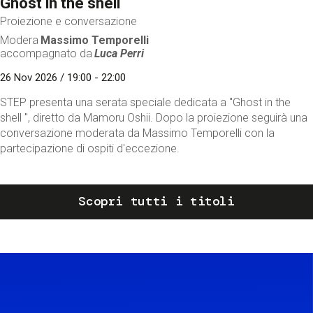
Ghost in the shell
Proiezione e conversazione
Modera
Massimo Temporelli
accompagnato da
Luca Perri
26 Nov 2026 / 19:00 - 22:00
STEP presenta una serata speciale dedicata a "Ghost in the
shell ", diretto da Mamoru Oshii. Dopo la proiezione seguirà una
conversazione moderata da Massimo Temporelli con la
partecipazione di ospiti d'eccezione.
Scopri tutti i titoli