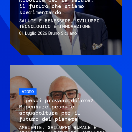
il futuro che stiamo
sperimentando
SALUTE E BENESSERE
SVILUPPO
TECNOLOGICO E INNOVAZIONE
01 Luglio 2026
Bruno Siciliano
VIDEO
I pesci provano dolore?
Ripensare pesca e
acquacoltura per il
futuro del pianeta
AMBIENTE
SVILUPPO RURALE E