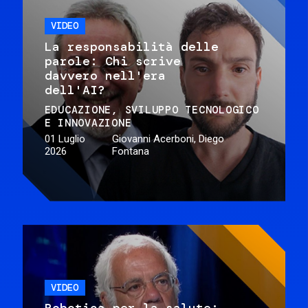
VIDEO
La responsabilità delle
parole: Chi scrive
davvero nell'era
dell'AI?
EDUCAZIONE
SVILUPPO TECNOLOGICO
E INNOVAZIONE
01 Luglio
Giovanni Acerboni, Diego
2026
Fontana
VIDEO
Robotica per la salute: