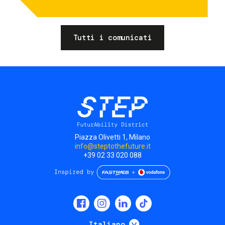
Tutti i comunicati
Piazza Olivetti 1, Milano
info@steptothefuture.it
+39 02 33 020 088
Social
menu
Mostra ulteriori
Italiano