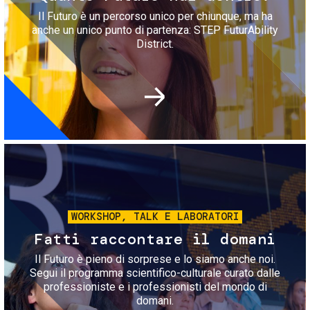
Il Futuro è un percorso unico per chiunque, ma ha
anche un unico punto di partenza: STEP FuturAbility
District.
Immagine
WORKSHOP, TALK E LABORATORI
Fatti raccontare il domani
Il Futuro è pieno di sorprese e lo siamo anche noi.
Segui il programma scientifico-culturale curato dalle
professioniste e i professionisti del mondo di
domani.