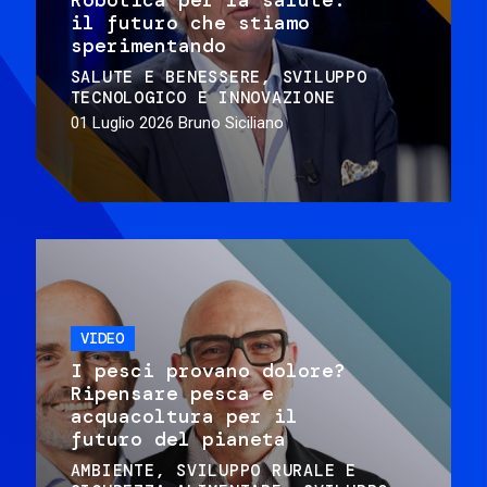
il futuro che stiamo
sperimentando
SALUTE E BENESSERE
SVILUPPO
TECNOLOGICO E INNOVAZIONE
01 Luglio 2026
Bruno Siciliano
VIDEO
I pesci provano dolore?
Ripensare pesca e
acquacoltura per il
futuro del pianeta
AMBIENTE
SVILUPPO RURALE E