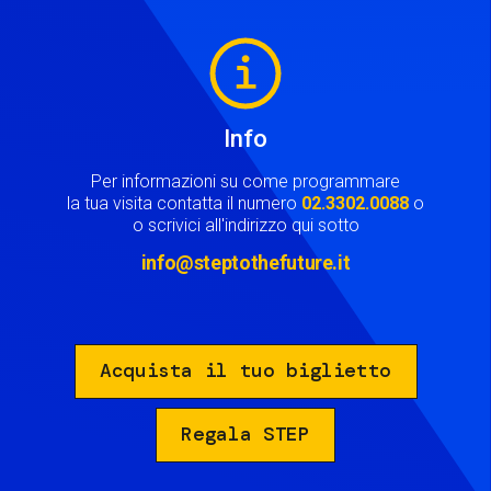
Image
Info
Per informazioni su come programmare
la tua visita contatta il numero
02.3302.0088
o
o scrivici all'indirizzo qui sotto
info@steptothefuture.it
Acquista il tuo biglietto
Regala STEP