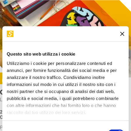
Questo sito web utilizza i cookie
Utilizziamo i cookie per personalizzare contenuti ed
annunci, per fornire funzionalità dei social media e per
Image
analizzare il nostro traffico. Condividiamo inoltre
SUNDAY@STEP
informazioni sul modo in cui utilizzi il nostro sito con i
Come funziona il cervello?
nostri partner che si occupano di analisi dei dati web,
pubblicità e social media, i quali potrebbero combinarle
Laboratorio
con altre informazioni che hai fornito loro o che hanno
20 Set 2026 / 11:15 - 13:00
raccolto dal tuo utilizzo dei loro servizi.
Costo
gratuito
Proveremo a costruire un cervello in cartoncino cercando di
Selezione