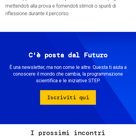
mettendoti alla prova e fornendoti stimoli o spunti di
riflessione durante il percorso.
C'è posta dal Futuro
È una newsletter, ma non come le altre. Questa ti aiuta a
conoscere il mondo che cambia, la programmazione
scientifica e le iniziative STEP.
Iscriviti qui
I prossimi incontri