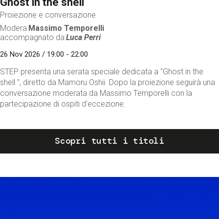
Ghost in the shell
Proiezione e conversazione
Modera
Massimo Temporelli
accompagnato da
Luca Perri
26 Nov 2026 / 19:00 - 22:00
STEP presenta una serata speciale dedicata a "Ghost in the
shell ", diretto da Mamoru Oshii. Dopo la proiezione seguirà una
conversazione moderata da Massimo Temporelli con la
partecipazione di ospiti d'eccezione.
Scopri tutti i titoli