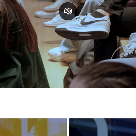
S
C
F