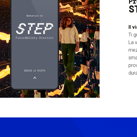
Pr
S
Il v
Ti g
La v
mez
sma
prov
dura