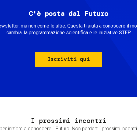
C'è posta dal Futuro
ewsletter, ma non come le altre. Questa ti aiuta a conoscere il m
cambia, la programmazione scientifica e le iniziative STEP.
Iscriviti qui
I prossimi incontri
er iniziare a conoscere il Futuro. Non perderti i prossimi incontri 