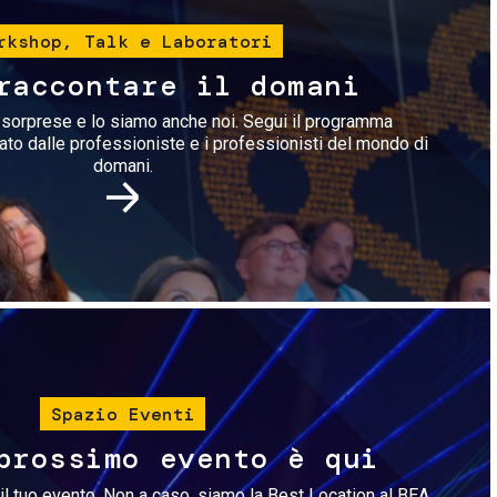
rkshop, Talk e Laboratori
raccontare il domani
i sorprese e lo siamo anche noi. Segui il programma
rato dalle professioniste e i professionisti del mondo di
domani.
Immagine
Spazio Eventi
prossimo evento è qui
il tuo evento. Non a caso, siamo la Best Location al BEA