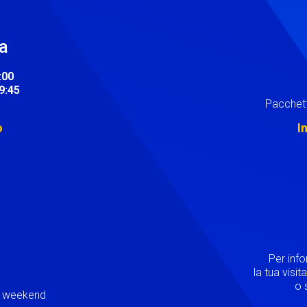
ra
:00
19:45
Pacchett
o
I
Image
Per inf
la tua visi
o s
ei weekend