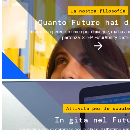
La nostra filosofia
Quanto Futuro hai d
Il Futuro è un percorso unico per chiunque, ma ha an
partenza: STEP FuturAbility Distri
Immagine
Attività per le scuole
In gita nel Fut
Un viaggio ricco di sorprese per le classi dall'ultimo anno