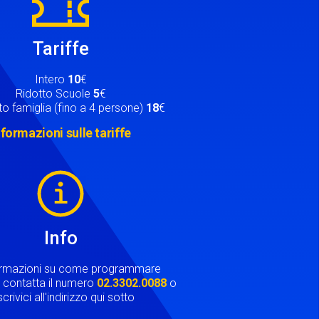
Tariffe
Intero
10
€
Ridotto Scuole
5
€
o famiglia (fino a 4 persone)
18
€
nformazioni sulle tariffe
Info
ormazioni su come programmare
ta contatta il numero
02.3302.0088
o
crivici all'indirizzo qui sotto