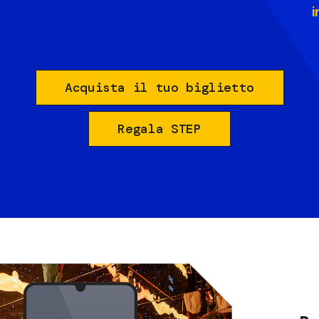
i
Acquista il tuo biglietto
Regala STEP