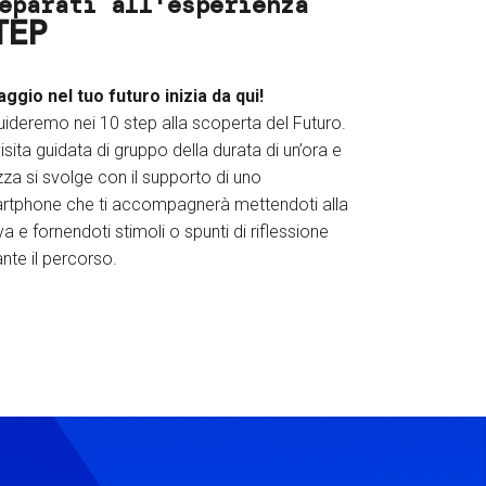
eparati all'esperienza
TEP
iaggio nel tuo futuro inizia da qui!
uideremo nei 10 step alla scoperta del Futuro.
isita guidata di gruppo della durata di un’ora e
za si svolge con il supporto di uno
rtphone che ti accompagnerà mettendoti alla
a e fornendoti stimoli o spunti di riflessione
nte il percorso.