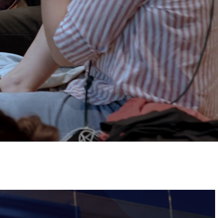
ervizi e accessibilità
Biglietti
ontatti
AQ
Immagine