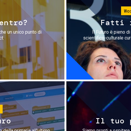
Wo
entro?
Fatti 
che un unico punto di
Il Futuro è pieno d
ct.
scientifico-culturale cu
uro
Il tuo 
 della primaria all'ultimo
Siamo pronti a ospitare 