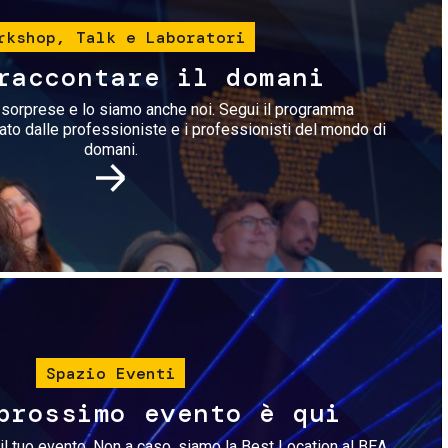
rkshop, Talk e Laboratori
raccontare il domani
i sorprese e lo siamo anche noi. Segui il programma
rato dalle professioniste e i professionisti del mondo di
domani.
Immagine
Spazio Eventi
prossimo evento è qui
il tuo evento. Non a caso, siamo la Best Location al BEA