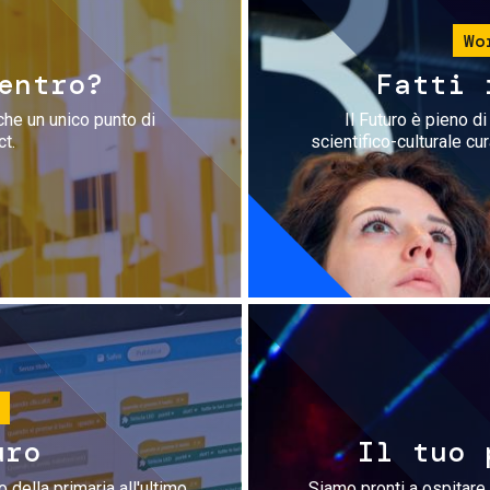
Wo
entro?
Fatti 
che un unico punto di
Il Futuro è pieno d
ct.
scientifico-culturale cu
uro
Il tuo 
 della primaria all'ultimo
Siamo pronti a ospitare 