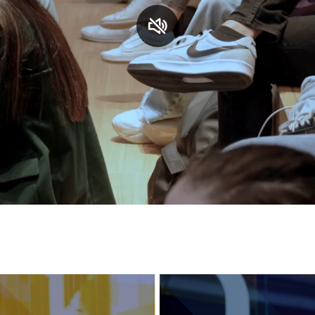
S
C
F