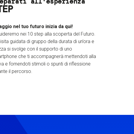
eparati all'esperienza
TEP
iaggio nel tuo futuro inizia da qui!
uideremo nei 10 step alla scoperta del Futuro.
isita guidata di gruppo della durata di un’ora e
za si svolge con il supporto di uno
rtphone che ti accompagnerà mettendoti alla
a e fornendoti stimoli o spunti di riflessione
nte il percorso.