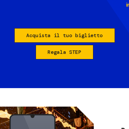
i
Acquista il tuo biglietto
Regala STEP