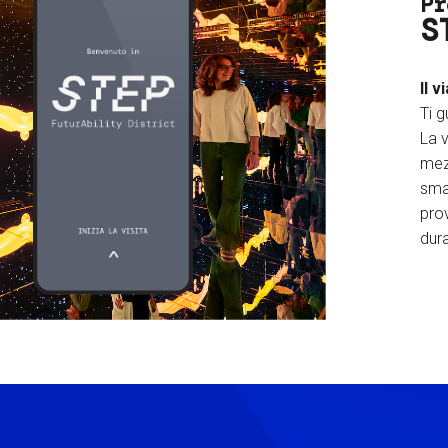
Pr
S
Il v
Ti g
La v
mez
sma
prov
dura