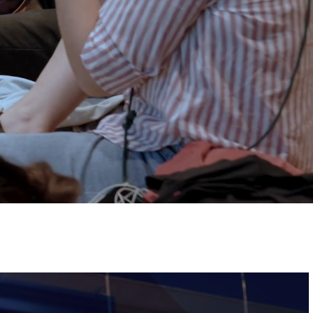
ervizi e accessibilità
Biglietti
ontatti
AQ
Immagine