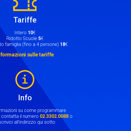
Tariffe
Intero
10
€
Ridotto Scuole
5
€
o famiglia (fino a 4 persone)
18
€
nformazioni sulle tariffe
Info
ormazioni su come programmare
ta contatta il numero
02.3302.0088
o
crivici all'indirizzo qui sotto