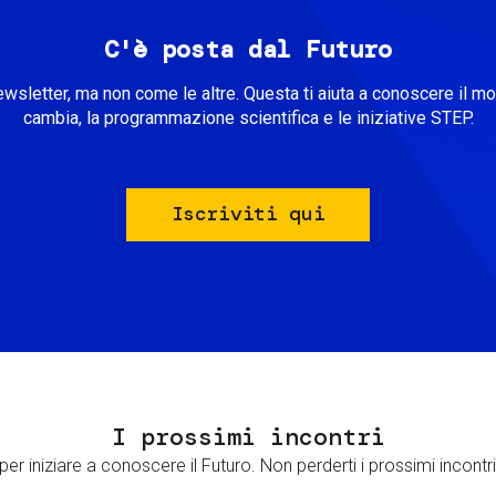
C'è posta dal Futuro
ewsletter, ma non come le altre. Questa ti aiuta a conoscere il m
cambia, la programmazione scientifica e le iniziative STEP.
Iscriviti qui
I prossimi incontri
er iniziare a conoscere il Futuro. Non perderti i prossimi incontri 