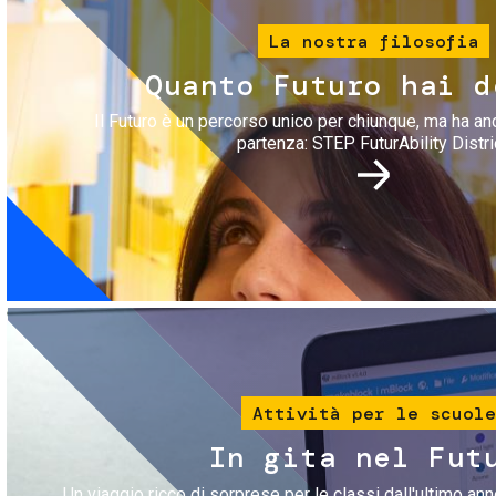
La nostra filosofia
Quanto Futuro hai d
Il Futuro è un percorso unico per chiunque, ma ha an
partenza: STEP FuturAbility Distri
Immagine
Attività per le scuole
In gita nel Fut
Un viaggio ricco di sorprese per le classi dall'ultimo anno