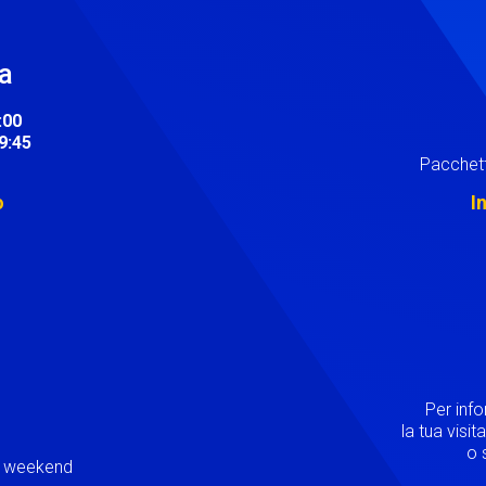
ra
:00
19:45
Pacchett
o
I
Image
Per inf
la tua visi
o s
ei weekend