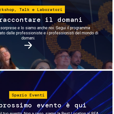
rkshop, Talk e Laboratori
raccontare il domani
i sorprese e lo siamo anche noi. Segui il programma
rato dalle professioniste e i professionisti del mondo di
domani.
Immagine
Spazio Eventi
prossimo evento è qui
il tuo evento. Non a caso, siamo la Best Location al BEA