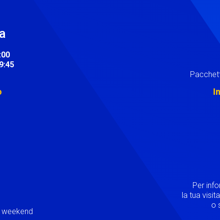
ra
:00
19:45
Pacchett
o
I
Image
Per inf
la tua visi
o s
ei weekend