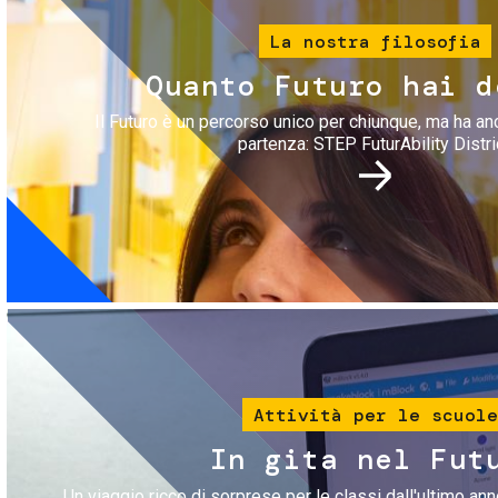
La nostra filosofia
Quanto Futuro hai d
Il Futuro è un percorso unico per chiunque, ma ha an
partenza: STEP FuturAbility Distri
Immagine
Attività per le scuole
In gita nel Fut
Un viaggio ricco di sorprese per le classi dall'ultimo anno