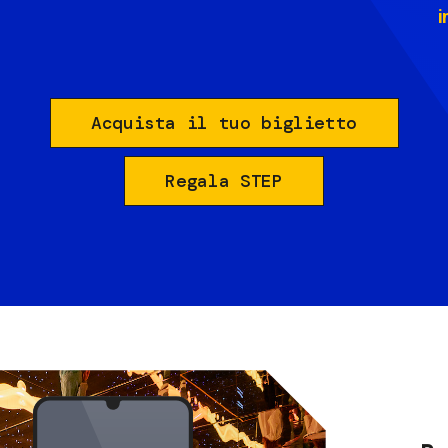
i
Acquista il tuo biglietto
Regala STEP