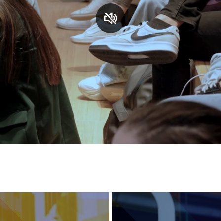
S
C
F