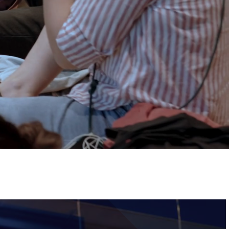
ervizi e accessibilità
Biglietti
ontatti
AQ
Immagine