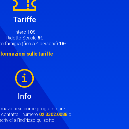
Tariffe
Intero
10
€
Ridotto Scuole
5
€
o famiglia (fino a 4 persone)
18
€
nformazioni sulle tariffe
Info
ormazioni su come programmare
ta contatta il numero
02.3302.0088
o
crivici all'indirizzo qui sotto