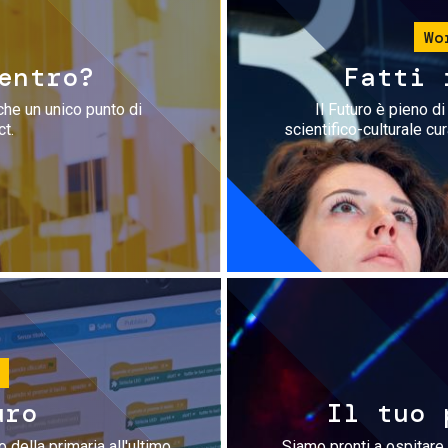
Wo
entro?
Fatti 
che un unico punto di
Il Futuro è pieno d
ct.
scientifico-culturale cu
uro
Il tuo 
 della primaria all'ultimo
Siamo pronti a ospitare 