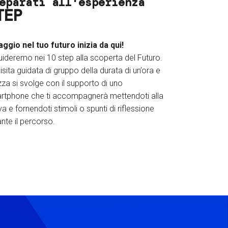
eparati all'esperienza
TEP
iaggio nel tuo futuro inizia da qui!
uideremo nei 10 step alla scoperta del Futuro.
isita guidata di gruppo della durata di un’ora e
za si svolge con il supporto di uno
rtphone che ti accompagnerà mettendoti alla
a e fornendoti stimoli o spunti di riflessione
nte il percorso.