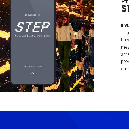
Pr
S
Il v
Ti g
La v
mez
sma
prov
dura