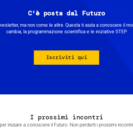
C'è posta dal Futuro
ewsletter, ma non come le altre. Questa ti aiuta a conoscere il m
cambia, la programmazione scientifica e le iniziative STEP.
Iscriviti qui
I prossimi incontri
er iniziare a conoscere il Futuro. Non perderti i prossimi incontri 