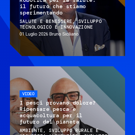
il futuro che stiamo
sperimentando
SALUTE E BENESSERE
SVILUPPO
TECNOLOGICO E INNOVAZIONE
01 Luglio 2026
Bruno Siciliano
VIDEO
I pesci provano dolore?
Ripensare pesca e
acquacoltura per il
futuro del pianeta
AMBIENTE
SVILUPPO RURALE E