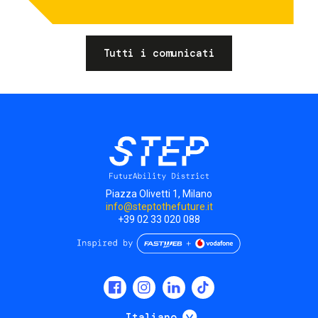
Tutti i comunicati
Piazza Olivetti 1, Milano
info@steptothefuture.it
+39 02 33 020 088
Social
menu
Mostra ulteriori
Italiano