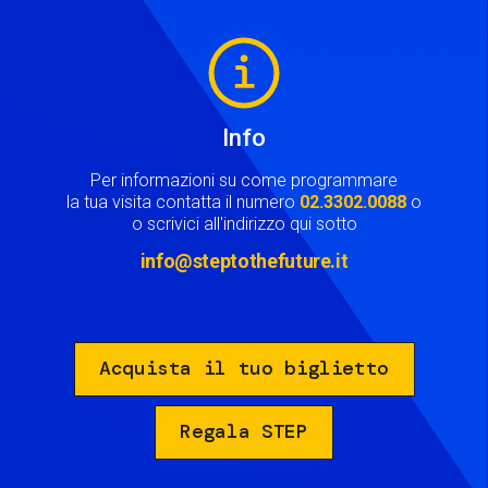
Image
Info
Per informazioni su come programmare
la tua visita contatta il numero
02.3302.0088
o
o scrivici all'indirizzo qui sotto
info@steptothefuture.it
Acquista il tuo biglietto
Regala STEP