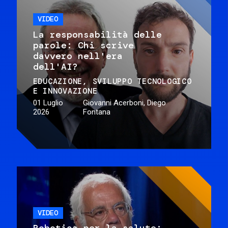
VIDEO
La responsabilità delle
parole: Chi scrive
davvero nell'era
dell'AI?
EDUCAZIONE
SVILUPPO TECNOLOGICO
E INNOVAZIONE
01 Luglio
Giovanni Acerboni, Diego
2026
Fontana
VIDEO
Robotica per la salute: