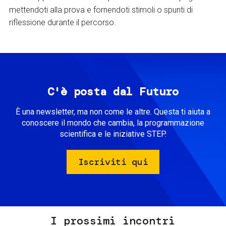
mettendoti alla prova e fornendoti stimoli o spunti di
riflessione durante il percorso.
C'è posta dal Futuro
È una newsletter, ma non come le altre. Questa ti aiuta a
conoscere il mondo che cambia, la programmazione
scientifica e le iniziative STEP.
Iscriviti qui
I prossimi incontri