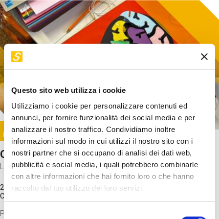
Questo sito web utilizza i cookie
Utilizziamo i cookie per personalizzare contenuti ed
annunci, per fornire funzionalità dei social media e per
Image
analizzare il nostro traffico. Condividiamo inoltre
SUNDAY@STEP
informazioni sul modo in cui utilizzi il nostro sito con i
Come funziona il cervello?
nostri partner che si occupano di analisi dei dati web,
pubblicità e social media, i quali potrebbero combinarle
Laboratorio
con altre informazioni che hai fornito loro o che hanno
20 Set 2026 / 11:15 - 13:00
raccolto dal tuo utilizzo dei loro servizi.
Costo
gratuito
Proveremo a costruire un cervello in cartoncino cercando di
Selezione