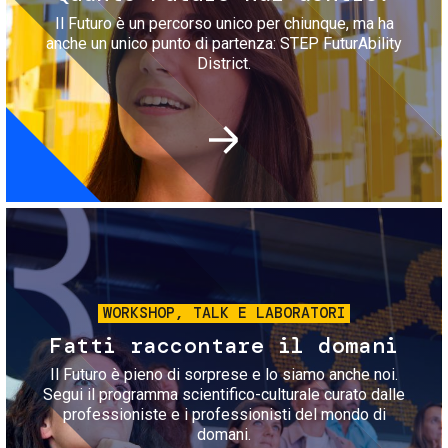
Il Futuro è un percorso unico per chiunque, ma ha
anche un unico punto di partenza: STEP FuturAbility
District.
Immagine
WORKSHOP, TALK E LABORATORI
Fatti raccontare il domani
Il Futuro è pieno di sorprese e lo siamo anche noi.
Segui il programma scientifico-culturale curato dalle
professioniste e i professionisti del mondo di
domani.