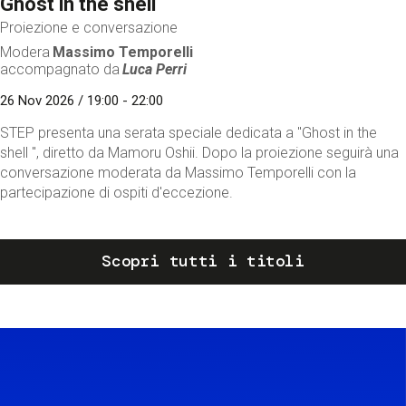
Ghost in the shell
Proiezione e conversazione
Modera
Massimo Temporelli
accompagnato da
Luca Perri
26 Nov 2026 / 19:00 - 22:00
STEP presenta una serata speciale dedicata a "Ghost in the
shell ", diretto da Mamoru Oshii. Dopo la proiezione seguirà una
conversazione moderata da Massimo Temporelli con la
partecipazione di ospiti d'eccezione.
Scopri tutti i titoli