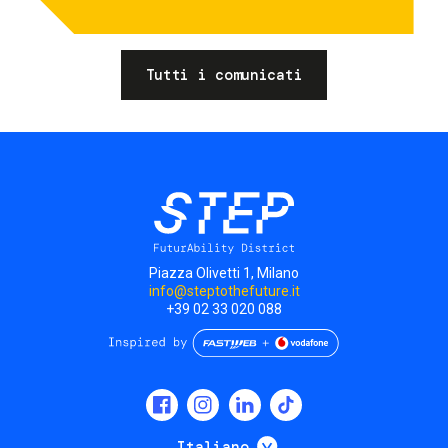
Tutti i comunicati
Piazza Olivetti 1, Milano
info@steptothefuture.it
+39 02 33 020 088
Social
menu
Mostra ulteriori
Italiano