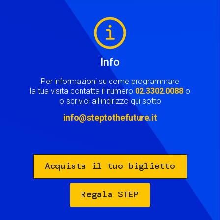
Image
Info
Per informazioni su come programmare
la tua visita contatta il numero
02.3302.0088
o
o scrivici all'indirizzo qui sotto
info@steptothefuture.it
Acquista il tuo biglietto
Regala STEP