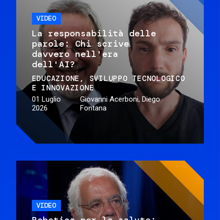
VIDEO
La responsabilità delle
parole: Chi scrive
davvero nell'era
dell'AI?
EDUCAZIONE
SVILUPPO TECNOLOGICO
E INNOVAZIONE
01 Luglio
Giovanni Acerboni, Diego
2026
Fontana
VIDEO
Robotica per la salute: