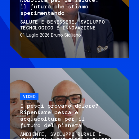
il futuro che stiamo
sperimentando
SALUTE E BENESSERE
SVILUPPO
TECNOLOGICO E INNOVAZIONE
01 Luglio 2026
Bruno Siciliano
VIDEO
I pesci provano dolore?
Ripensare pesca e
acquacoltura per il
futuro del pianeta
AMBIENTE
SVILUPPO RURALE E