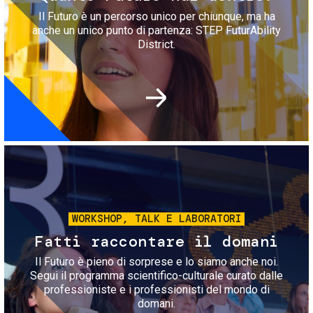
Il Futuro è un percorso unico per chiunque, ma ha
anche un unico punto di partenza: STEP FuturAbility
District.
Immagine
WORKSHOP, TALK E LABORATORI
Fatti raccontare il domani
Il Futuro è pieno di sorprese e lo siamo anche noi.
Segui il programma scientifico-culturale curato dalle
professioniste e i professionisti del mondo di
domani.