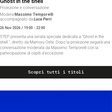
Ghost in the shell
Proiezione e conversazione
Modera
Massimo Temporelli
accompagnato da
Luca Perri
26 Nov 2026 / 19:00 - 22:00
STEP presenta una serata speciale dedicata a "Ghost in the
shell ", diretto da Mamoru Oshii. Dopo la proiezione seguirà una
conversazione moderata da Massimo Temporelli con la
partecipazione di ospiti d'eccezione.
Scopri tutti i titoli