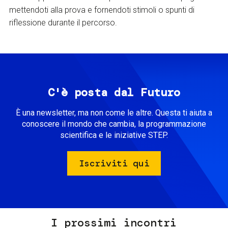
mettendoti alla prova e fornendoti stimoli o spunti di
riflessione durante il percorso.
C'è posta dal Futuro
È una newsletter, ma non come le altre. Questa ti aiuta a
conoscere il mondo che cambia, la programmazione
scientifica e le iniziative STEP.
Iscriviti qui
I prossimi incontri