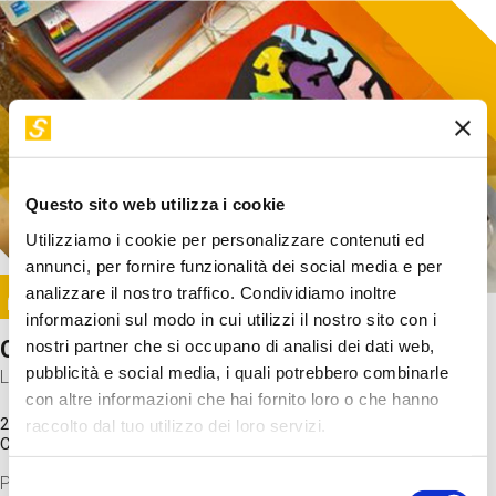
Questo sito web utilizza i cookie
Utilizziamo i cookie per personalizzare contenuti ed
annunci, per fornire funzionalità dei social media e per
Image
analizzare il nostro traffico. Condividiamo inoltre
SUNDAY@STEP
informazioni sul modo in cui utilizzi il nostro sito con i
Come funziona il cervello?
nostri partner che si occupano di analisi dei dati web,
pubblicità e social media, i quali potrebbero combinarle
Laboratorio
con altre informazioni che hai fornito loro o che hanno
20 Set 2026 / 11:15 - 13:00
raccolto dal tuo utilizzo dei loro servizi.
Costo
gratuito
Proveremo a costruire un cervello in cartoncino cercando di
Selezione