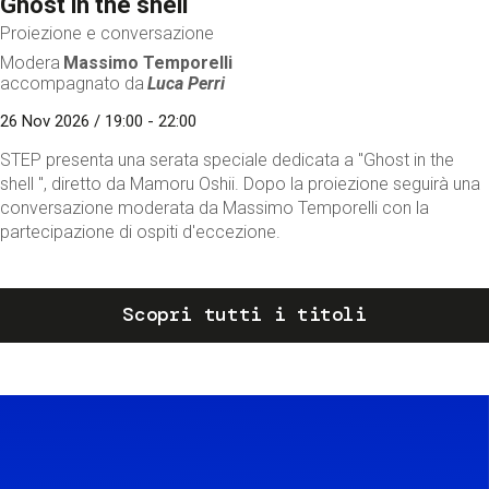
Ghost in the shell
Proiezione e conversazione
Modera
Massimo Temporelli
accompagnato da
Luca Perri
26 Nov 2026 / 19:00 - 22:00
STEP presenta una serata speciale dedicata a "Ghost in the
shell ", diretto da Mamoru Oshii. Dopo la proiezione seguirà una
conversazione moderata da Massimo Temporelli con la
partecipazione di ospiti d'eccezione.
Scopri tutti i titoli