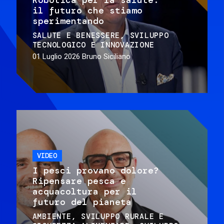
il futuro che stiamo
sperimentando
SALUTE E BENESSERE
SVILUPPO
TECNOLOGICO E INNOVAZIONE
01 Luglio 2026
Bruno Siciliano
VIDEO
I pesci provano dolore?
Ripensare pesca e
acquacoltura per il
futuro del pianeta
AMBIENTE
SVILUPPO RURALE E