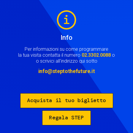
Image
Info
Per informazioni su come programmare
la tua visita contatta il numero
02.3302.0088
o
o scrivici all'indirizzo qui sotto
info@steptothefuture.it
Acquista il tuo biglietto
Regala STEP