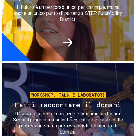
Il Futuro è un percorso unico per chiunque, ma ha
anche un unico punto di partenza: STEP FuturAbility
District.
Immagine
WORKSHOP, TALK E LABORATORI
Fatti raccontare il domani
Il Futuro è pieno di sorprese e lo siamo anche noi.
Segui il programma scientifico-culturale curato dalle
professioniste e i professionisti del mondo di
domani.