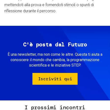
mettendoti alla prova e fornendoti stimoli o spunti di
riflessione durante il percorso.
C'è posta dal Futuro
È una newsletter, ma non come le altre. Questa ti aiuta a
conoscere il mondo che cambia, la programmazione
scientifica e le iniziative STEP.
Iscriviti qui
I prossimi incontri