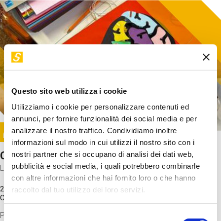
Questo sito web utilizza i cookie
Utilizziamo i cookie per personalizzare contenuti ed
annunci, per fornire funzionalità dei social media e per
Image
analizzare il nostro traffico. Condividiamo inoltre
SUNDAY@STEP
informazioni sul modo in cui utilizzi il nostro sito con i
Come funziona il cervello?
nostri partner che si occupano di analisi dei dati web,
pubblicità e social media, i quali potrebbero combinarle
Laboratorio
con altre informazioni che hai fornito loro o che hanno
20 Set 2026 / 11:15 - 13:00
raccolto dal tuo utilizzo dei loro servizi.
Costo
gratuito
Proveremo a costruire un cervello in cartoncino cercando di
Selezione