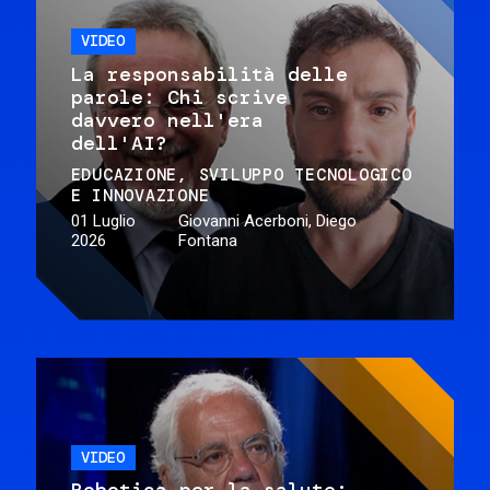
VIDEO
La responsabilità delle
parole: Chi scrive
davvero nell'era
dell'AI?
EDUCAZIONE
SVILUPPO TECNOLOGICO
E INNOVAZIONE
01 Luglio
Giovanni Acerboni, Diego
2026
Fontana
VIDEO
Robotica per la salute: