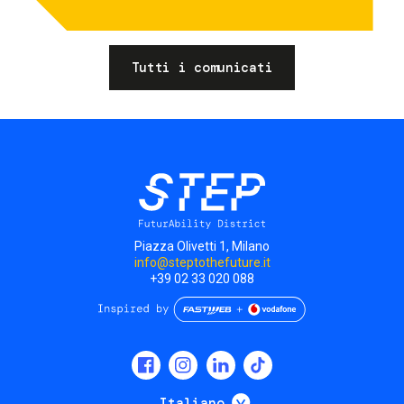
Tutti i comunicati
Piazza Olivetti 1, Milano
info@steptothefuture.it
+39 02 33 020 088
Social
menu
Mostra ulteriori
Italiano