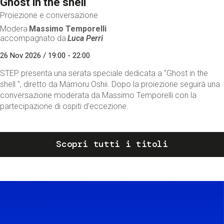
Ghost in the shell
Proiezione e conversazione
Modera
Massimo Temporelli
accompagnato da
Luca Perri
26 Nov 2026 / 19:00 - 22:00
STEP presenta una serata speciale dedicata a "Ghost in the
shell ", diretto da Mamoru Oshii. Dopo la proiezione seguirà una
conversazione moderata da Massimo Temporelli con la
partecipazione di ospiti d'eccezione.
Scopri tutti i titoli