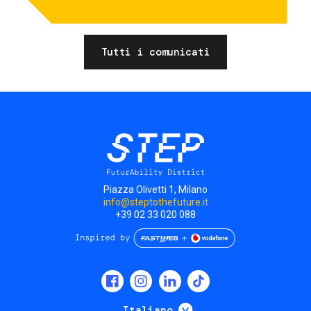
Tutti i comunicati
Piazza Olivetti 1, Milano
info@steptothefuture.it
+39 02 33 020 088
Social
menu
Mostra ulteriori
Italiano