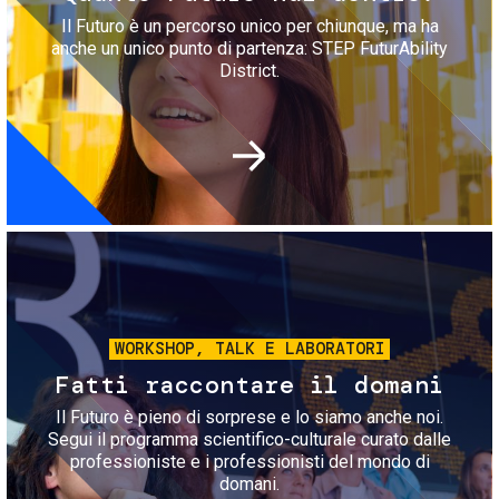
Il Futuro è un percorso unico per chiunque, ma ha
anche un unico punto di partenza: STEP FuturAbility
District.
Immagine
WORKSHOP, TALK E LABORATORI
Fatti raccontare il domani
Il Futuro è pieno di sorprese e lo siamo anche noi.
Segui il programma scientifico-culturale curato dalle
professioniste e i professionisti del mondo di
domani.