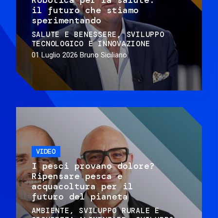
il futuro che stiamo
sperimentando
SALUTE E BENESSERE
SVILUPPO
TECNOLOGICO E INNOVAZIONE
01 Luglio 2026
Bruno Siciliano
VIDEO
I pesci provano dolore?
Ripensare pesca e
acquacoltura per il
futuro del pianeta
AMBIENTE
SVILUPPO RURALE E