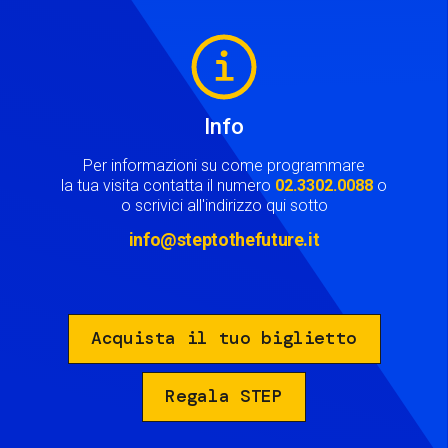
Image
Info
Per informazioni su come programmare
la tua visita contatta il numero
02.3302.0088
o
o scrivici all'indirizzo qui sotto
info@steptothefuture.it
Acquista il tuo biglietto
Regala STEP