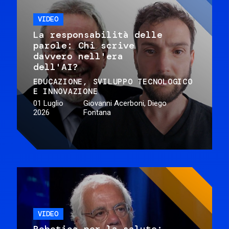
VIDEO
La responsabilità delle
parole: Chi scrive
davvero nell'era
dell'AI?
EDUCAZIONE
SVILUPPO TECNOLOGICO
E INNOVAZIONE
01 Luglio
Giovanni Acerboni, Diego
2026
Fontana
VIDEO
Robotica per la salute: