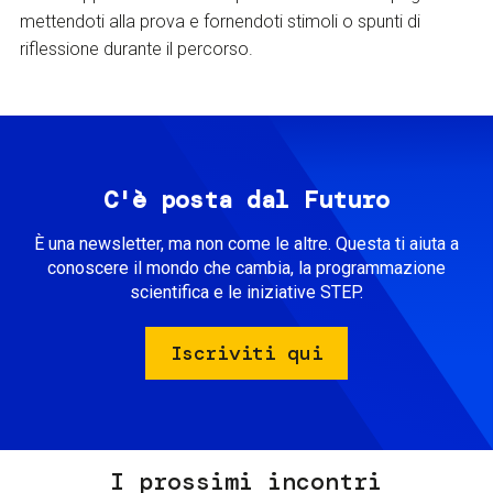
mettendoti alla prova e fornendoti stimoli o spunti di
riflessione durante il percorso.
C'è posta dal Futuro
È una newsletter, ma non come le altre. Questa ti aiuta a
conoscere il mondo che cambia, la programmazione
scientifica e le iniziative STEP.
Iscriviti qui
I prossimi incontri