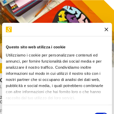
Questo sito web utilizza i cookie
Utilizziamo i cookie per personalizzare contenuti ed
annunci, per fornire funzionalità dei social media e per
Image
analizzare il nostro traffico. Condividiamo inoltre
SUNDAY@STEP
informazioni sul modo in cui utilizzi il nostro sito con i
Come funziona il cervello?
nostri partner che si occupano di analisi dei dati web,
pubblicità e social media, i quali potrebbero combinarle
Laboratorio
con altre informazioni che hai fornito loro o che hanno
20 Set 2026 / 11:15 - 13:00
raccolto dal tuo utilizzo dei loro servizi.
Costo
gratuito
Proveremo a costruire un cervello in cartoncino cercando di
Selezione