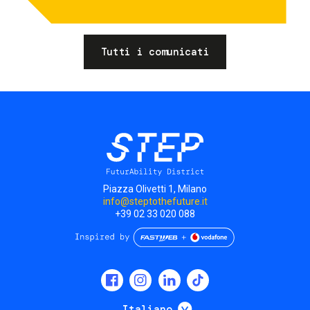
Tutti i comunicati
Piazza Olivetti 1, Milano
info@steptothefuture.it
+39 02 33 020 088
Social
menu
Mostra ulteriori
Italiano