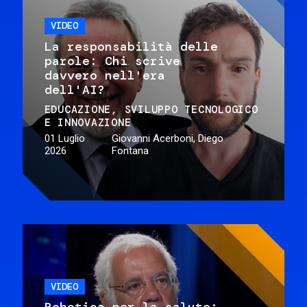
VIDEO
La responsabilità delle
parole: Chi scrive
davvero nell'era
dell'AI?
EDUCAZIONE
SVILUPPO TECNOLOGICO
E INNOVAZIONE
01 Luglio
Giovanni Acerboni, Diego
2026
Fontana
VIDEO
Robotica per la salute: