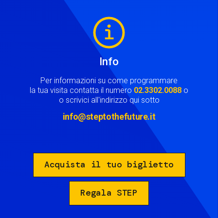
Image
Info
Per informazioni su come programmare
la tua visita contatta il numero
02.3302.0088
o
o scrivici all'indirizzo qui sotto
info@steptothefuture.it
Acquista il tuo biglietto
Regala STEP