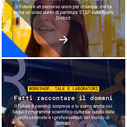
Il Futuro è un percorso unico per chiunque, ma ha
anche un unico punto di partenza: STEP FuturAbility
District.
Immagine
WORKSHOP, TALK E LABORATORI
Fatti raccontare il domani
Il Futuro è pieno di sorprese e lo siamo anche noi.
Segui il programma scientifico-culturale curato dalle
professioniste e i professionisti del mondo di
domani.