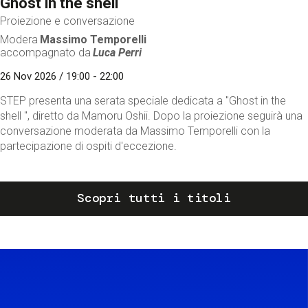
Ghost in the shell
Proiezione e conversazione
Modera
Massimo Temporelli
accompagnato da
Luca Perri
26 Nov 2026 / 19:00 - 22:00
STEP presenta una serata speciale dedicata a "Ghost in the
shell ", diretto da Mamoru Oshii. Dopo la proiezione seguirà una
conversazione moderata da Massimo Temporelli con la
partecipazione di ospiti d'eccezione.
Scopri tutti i titoli