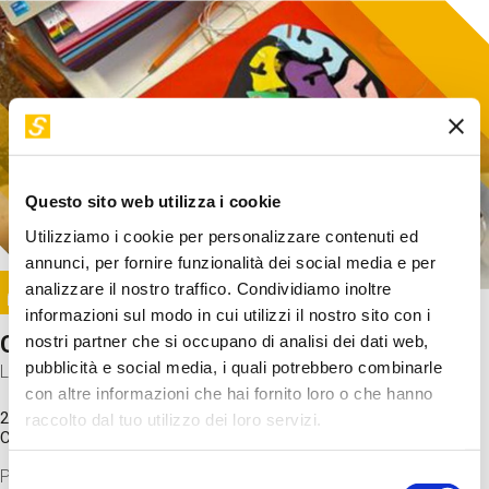
Questo sito web utilizza i cookie
Utilizziamo i cookie per personalizzare contenuti ed
annunci, per fornire funzionalità dei social media e per
Image
analizzare il nostro traffico. Condividiamo inoltre
SUNDAY@STEP
informazioni sul modo in cui utilizzi il nostro sito con i
Come funziona il cervello?
nostri partner che si occupano di analisi dei dati web,
pubblicità e social media, i quali potrebbero combinarle
Laboratorio
con altre informazioni che hai fornito loro o che hanno
20 Set 2026 / 11:15 - 13:00
raccolto dal tuo utilizzo dei loro servizi.
Costo
gratuito
Proveremo a costruire un cervello in cartoncino cercando di
Selezione