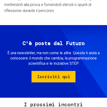
mettendoti alla prova e fornendoti stimoli o spunti di
riflessione durante il percorso.
C'è posta dal Futuro
È una newsletter, ma non come le altre. Questa ti aiuta a
conoscere il mondo che cambia, la programmazione
scientifica e le iniziative STEP.
Iscriviti qui
I prossimi incontri