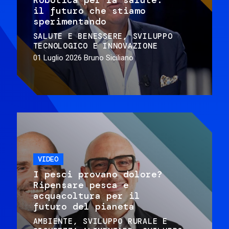
il futuro che stiamo
sperimentando
SALUTE E BENESSERE
SVILUPPO
TECNOLOGICO E INNOVAZIONE
01 Luglio 2026
Bruno Siciliano
VIDEO
I pesci provano dolore?
Ripensare pesca e
acquacoltura per il
futuro del pianeta
AMBIENTE
SVILUPPO RURALE E