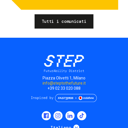
Tutti i comunicati
Piazza Olivetti 1, Milano
info@steptothefuture.it
+39 02 33 020 088
Social
menu
Mostra ulteriori
Italiano