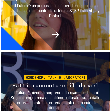
Il Futuro è un percorso unico per chiunque, ma ha
anche un unico punto di partenza: STEP FuturAbility
District.
Immagine
WORKSHOP, TALK E LABORATORI
Fatti raccontare il domani
Il Futuro è pieno di sorprese e lo siamo anche noi.
Segui il programma scientifico-culturale curato dalle
professioniste e i professionisti del mondo di
domani.