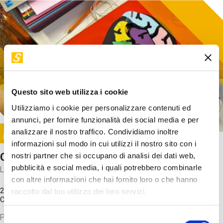
Questo sito web utilizza i cookie
Utilizziamo i cookie per personalizzare contenuti ed
annunci, per fornire funzionalità dei social media e per
Image
analizzare il nostro traffico. Condividiamo inoltre
SUNDAY@STEP
informazioni sul modo in cui utilizzi il nostro sito con i
Come funziona il cervello?
nostri partner che si occupano di analisi dei dati web,
pubblicità e social media, i quali potrebbero combinarle
Laboratorio
con altre informazioni che hai fornito loro o che hanno
20 Set 2026 / 11:15 - 13:00
raccolto dal tuo utilizzo dei loro servizi.
Costo
gratuito
Proveremo a costruire un cervello in cartoncino cercando di
Selezione