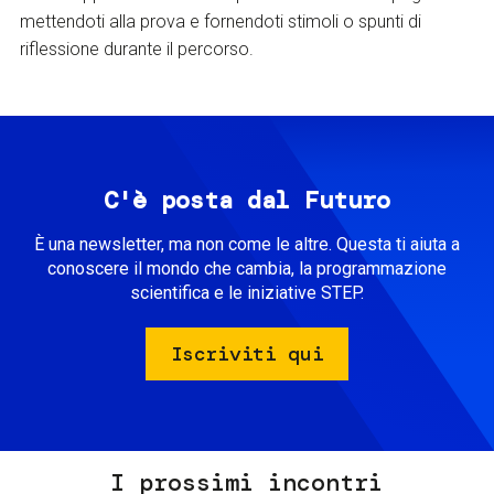
mettendoti alla prova e fornendoti stimoli o spunti di
riflessione durante il percorso.
C'è posta dal Futuro
È una newsletter, ma non come le altre. Questa ti aiuta a
conoscere il mondo che cambia, la programmazione
scientifica e le iniziative STEP.
Iscriviti qui
I prossimi incontri