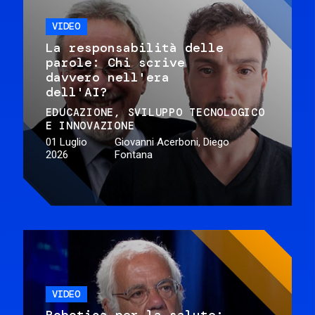
VIDEO
La responsabilità delle
parole: Chi scrive
davvero nell'era
dell'AI?
EDUCAZIONE
SVILUPPO TECNOLOGICO
E INNOVAZIONE
01 Luglio
Giovanni Acerboni, Diego
2026
Fontana
VIDEO
Robotica per la salute: