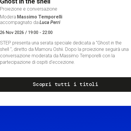
Ghost in the shell
Proiezione e conversazione
Modera
Massimo Temporelli
accompagnato da
Luca Perri
26 Nov 2026 / 19:00 - 22:00
STEP presenta una serata speciale dedicata a "Ghost in the
shell ", diretto da Mamoru Oshii. Dopo la proiezione seguirà una
conversazione moderata da Massimo Temporelli con la
partecipazione di ospiti d'eccezione.
Scopri tutti i titoli