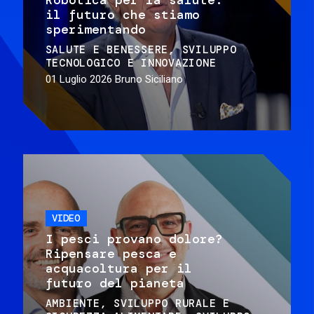
il futuro che stiamo
sperimentando
SALUTE E BENESSERE
SVILUPPO
TECNOLOGICO E INNOVAZIONE
01 Luglio 2026
Bruno Siciliano
VIDEO
I pesci provano dolore?
Ripensare pesca e
acquacoltura per il
futuro del pianeta
AMBIENTE
SVILUPPO RURALE E