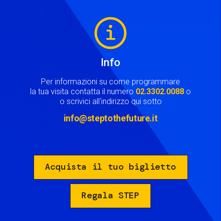
Image
Info
Per informazioni su come programmare
la tua visita contatta il numero
02.3302.0088
o
o scrivici all'indirizzo qui sotto
info@steptothefuture.it
Acquista il tuo biglietto
Regala STEP