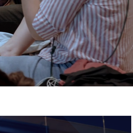
ervizi e accessibilità
Biglietti
ontatti
AQ
Immagine