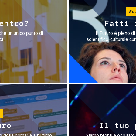
Wo
entro?
Fatti 
che un unico punto di
Il Futuro è pieno d
ct.
scientifico-culturale cu
uro
Il tuo 
 della primaria all'ultimo
Siamo pronti a ospitare 