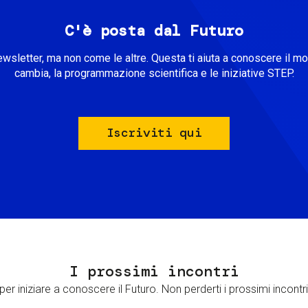
C'è posta dal Futuro
ewsletter, ma non come le altre. Questa ti aiuta a conoscere il m
cambia, la programmazione scientifica e le iniziative STEP.
Iscriviti qui
I prossimi incontri
er iniziare a conoscere il Futuro. Non perderti i prossimi incontri 