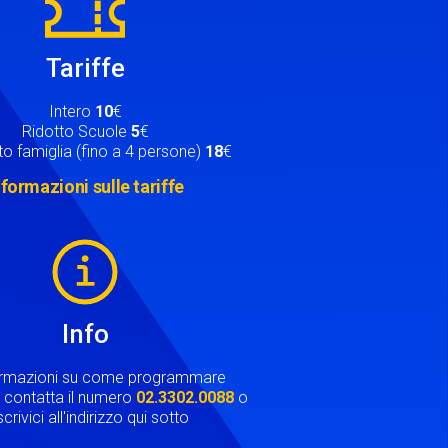
Tariffe
Intero
10
€
Ridotto Scuole
5
€
o famiglia (fino a 4 persone)
18
€
nformazioni sulle tariffe
Info
ormazioni su come programmare
ta contatta il numero
02.3302.0088
o
crivici all'indirizzo qui sotto