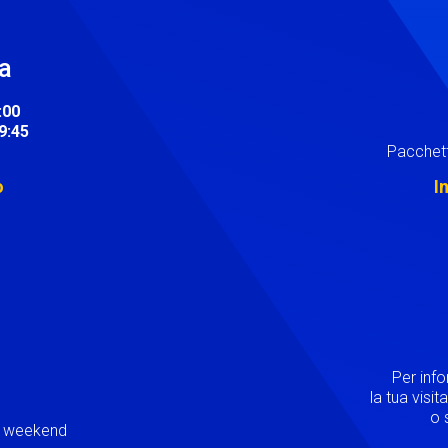
ra
:00
19:45
Pacchett
o
I
Image
Per inf
la tua visi
o s
ei weekend