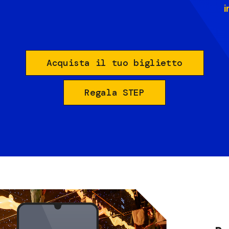
i
Acquista il tuo biglietto
Regala STEP