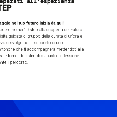
eparati all'esperienza
TEP
iaggio nel tuo futuro inizia da qui!
uideremo nei 10 step alla scoperta del Futuro.
isita guidata di gruppo della durata di un’ora e
za si svolge con il supporto di uno
rtphone che ti accompagnerà mettendoti alla
a e fornendoti stimoli o spunti di riflessione
nte il percorso.