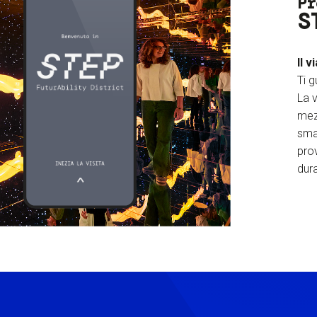
Pr
S
Il v
Ti g
La v
mez
sma
prov
dura