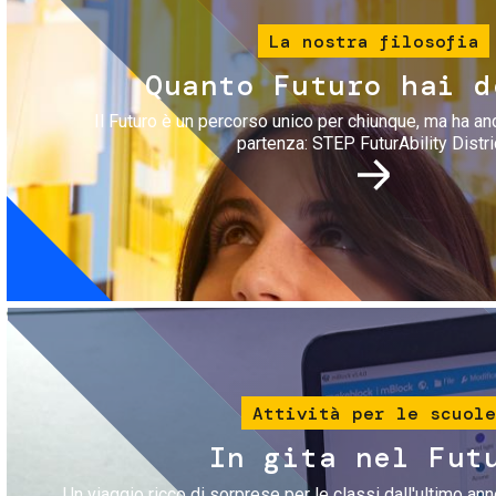
La nostra filosofia
Quanto Futuro hai d
Il Futuro è un percorso unico per chiunque, ma ha an
partenza: STEP FuturAbility Distri
Immagine
Attività per le scuole
In gita nel Fut
Un viaggio ricco di sorprese per le classi dall'ultimo anno