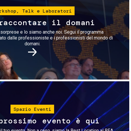
rkshop, Talk e Laboratori
raccontare il domani
i sorprese e lo siamo anche noi. Segui il programma
rato dalle professioniste e i professionisti del mondo di
domani.
Immagine
Spazio Eventi
prossimo evento è qui
il tuo evento. Non a caso, siamo la Best Location al BEA