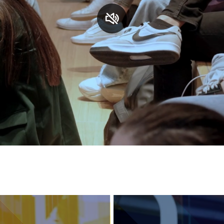
S
C
F