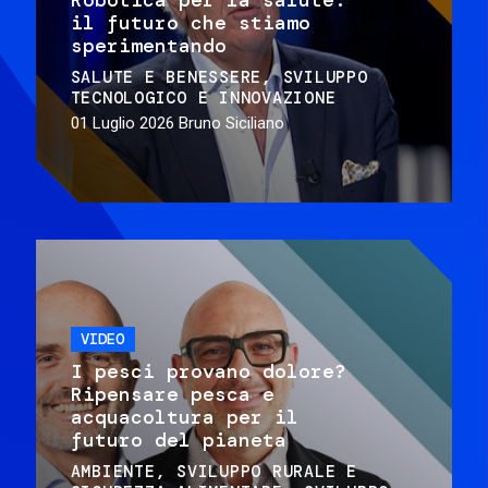
il futuro che stiamo
sperimentando
SALUTE E BENESSERE
SVILUPPO
TECNOLOGICO E INNOVAZIONE
01 Luglio 2026
Bruno Siciliano
VIDEO
I pesci provano dolore?
Ripensare pesca e
acquacoltura per il
futuro del pianeta
AMBIENTE
SVILUPPO RURALE E