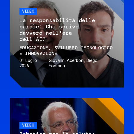
VIDEO
La responsabilità delle
parole: Chi scrive
davvero nell'era
dell'AI?
EDUCAZIONE
SVILUPPO TECNOLOGICO
E INNOVAZIONE
01 Luglio
Giovanni Acerboni, Diego
2026
Fontana
VIDEO
Robotica per la salute: