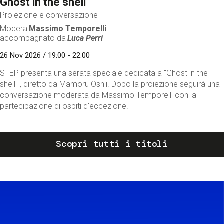
Ghost in the shell
Proiezione e conversazione
Modera
Massimo Temporelli
accompagnato da
Luca Perri
26 Nov 2026 / 19:00 - 22:00
STEP presenta una serata speciale dedicata a "Ghost in the
shell ", diretto da Mamoru Oshii. Dopo la proiezione seguirà una
conversazione moderata da Massimo Temporelli con la
partecipazione di ospiti d'eccezione.
Scopri tutti i titoli