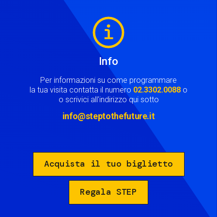
Image
Info
Per informazioni su come programmare
la tua visita contatta il numero
02.3302.0088
o
o scrivici all'indirizzo qui sotto
info@steptothefuture.it
Acquista il tuo biglietto
Regala STEP