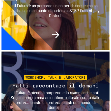
Il Futuro è un percorso unico per chiunque, ma ha
anche un unico punto di partenza: STEP FuturAbility
District.
Immagine
WORKSHOP, TALK E LABORATORI
Fatti raccontare il domani
Il Futuro è pieno di sorprese e lo siamo anche noi.
Segui il programma scientifico-culturale curato dalle
professioniste e i professionisti del mondo di
domani.