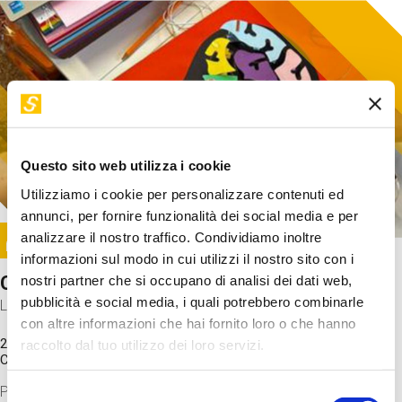
Questo sito web utilizza i cookie
Utilizziamo i cookie per personalizzare contenuti ed
annunci, per fornire funzionalità dei social media e per
Image
analizzare il nostro traffico. Condividiamo inoltre
SUNDAY@STEP
informazioni sul modo in cui utilizzi il nostro sito con i
Come funziona il cervello?
nostri partner che si occupano di analisi dei dati web,
pubblicità e social media, i quali potrebbero combinarle
Laboratorio
con altre informazioni che hai fornito loro o che hanno
20 Set 2026 / 11:15 - 13:00
raccolto dal tuo utilizzo dei loro servizi.
Costo
gratuito
Proveremo a costruire un cervello in cartoncino cercando di
Selezione