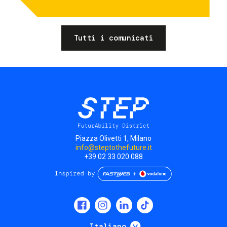
Tutti i comunicati
Piazza Olivetti 1, Milano
info@steptothefuture.it
+39 02 33 020 088
Social
menu
Mostra ulteriori
Italiano