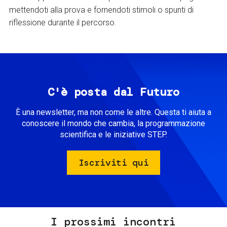
mettendoti alla prova e fornendoti stimoli o spunti di
riflessione durante il percorso.
C'è posta dal Futuro
È una newsletter, ma non come le altre. Questa ti aiuta a
conoscere il mondo che cambia, la programmazione
scientifica e le iniziative STEP.
Iscriviti qui
I prossimi incontri