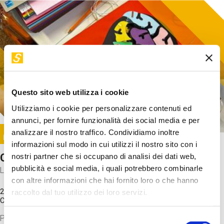
Questo sito web utilizza i cookie
Utilizziamo i cookie per personalizzare contenuti ed
annunci, per fornire funzionalità dei social media e per
Image
analizzare il nostro traffico. Condividiamo inoltre
SUNDAY@STEP
informazioni sul modo in cui utilizzi il nostro sito con i
Come funziona il cervello?
nostri partner che si occupano di analisi dei dati web,
pubblicità e social media, i quali potrebbero combinarle
Laboratorio
con altre informazioni che hai fornito loro o che hanno
20 Set 2026 / 11:15 - 13:00
raccolto dal tuo utilizzo dei loro servizi.
Costo
gratuito
Proveremo a costruire un cervello in cartoncino cercando di
Selezione