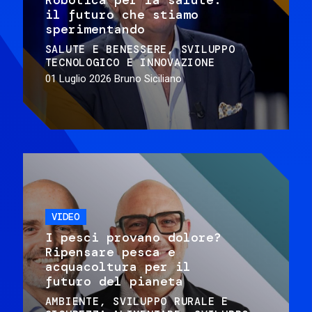
il futuro che stiamo
sperimentando
SALUTE E BENESSERE
SVILUPPO
TECNOLOGICO E INNOVAZIONE
01 Luglio 2026
Bruno Siciliano
VIDEO
I pesci provano dolore?
Ripensare pesca e
acquacoltura per il
futuro del pianeta
AMBIENTE
SVILUPPO RURALE E