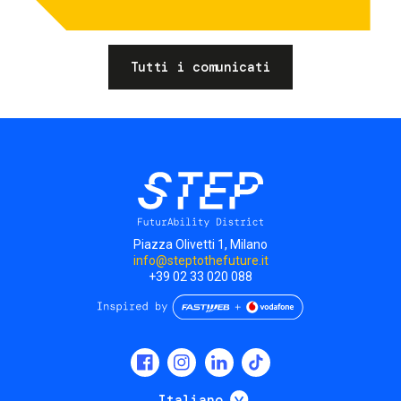
Tutti i comunicati
Piazza Olivetti 1, Milano
info@steptothefuture.it
+39 02 33 020 088
Social
menu
Mostra ulteriori
Italiano