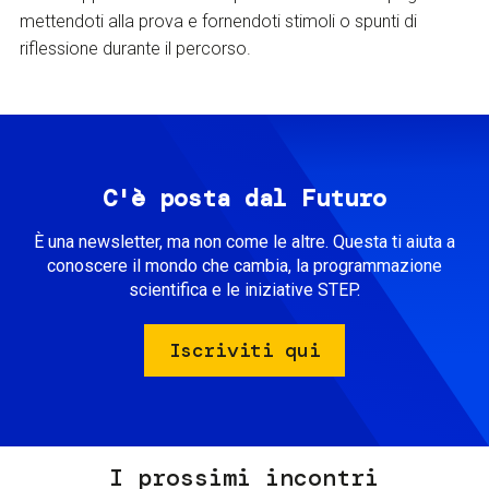
mettendoti alla prova e fornendoti stimoli o spunti di
riflessione durante il percorso.
C'è posta dal Futuro
È una newsletter, ma non come le altre. Questa ti aiuta a
conoscere il mondo che cambia, la programmazione
scientifica e le iniziative STEP.
Iscriviti qui
I prossimi incontri