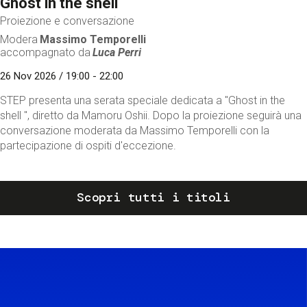
Ghost in the shell
Proiezione e conversazione
Modera
Massimo Temporelli
accompagnato da
Luca Perri
26 Nov 2026 / 19:00 - 22:00
STEP presenta una serata speciale dedicata a "Ghost in the
shell ", diretto da Mamoru Oshii. Dopo la proiezione seguirà una
conversazione moderata da Massimo Temporelli con la
partecipazione di ospiti d'eccezione.
Scopri tutti i titoli