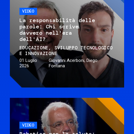
VIDEO
La responsabilità delle
parole: Chi scrive
davvero nell'era
dell'AI?
EDUCAZIONE
SVILUPPO TECNOLOGICO
E INNOVAZIONE
01 Luglio
Giovanni Acerboni, Diego
2026
Fontana
VIDEO
Robotica per la salute: