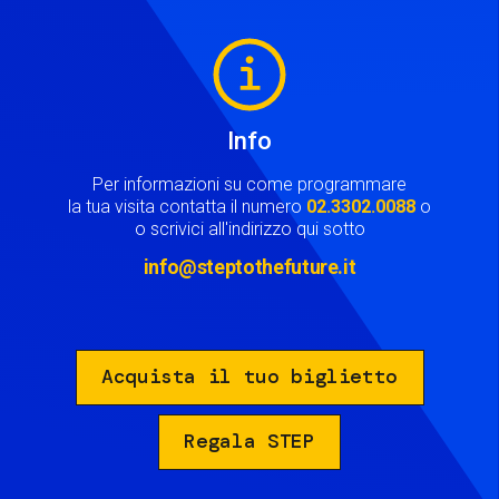
Image
Info
Per informazioni su come programmare
la tua visita contatta il numero
02.3302.0088
o
o scrivici all'indirizzo qui sotto
info@steptothefuture.it
Acquista il tuo biglietto
Regala STEP