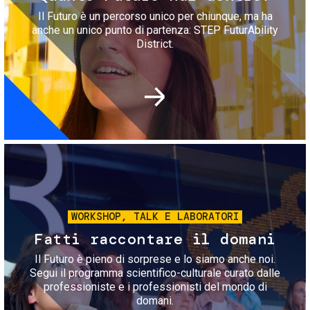
Il Futuro è un percorso unico per chiunque, ma ha
anche un unico punto di partenza: STEP FuturAbility
District.
Immagine
WORKSHOP, TALK E LABORATORI
Fatti raccontare il domani
Il Futuro è pieno di sorprese e lo siamo anche noi.
Segui il programma scientifico-culturale curato dalle
professioniste e i professionisti del mondo di
domani.