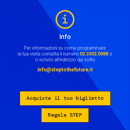
Image
Info
Per informazioni su come programmare
la tua visita contatta il numero
02.3302.0088
o
o scrivici all'indirizzo qui sotto
info@steptothefuture.it
Acquista il tuo biglietto
Regala STEP