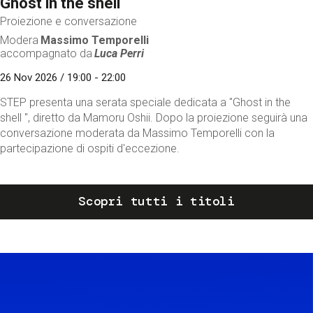
Ghost in the shell
Proiezione e conversazione
Modera
Massimo Temporelli
accompagnato da
Luca Perri
26 Nov 2026 / 19:00 - 22:00
STEP presenta una serata speciale dedicata a "Ghost in the
shell ", diretto da Mamoru Oshii. Dopo la proiezione seguirà una
conversazione moderata da Massimo Temporelli con la
partecipazione di ospiti d'eccezione.
Scopri tutti i titoli