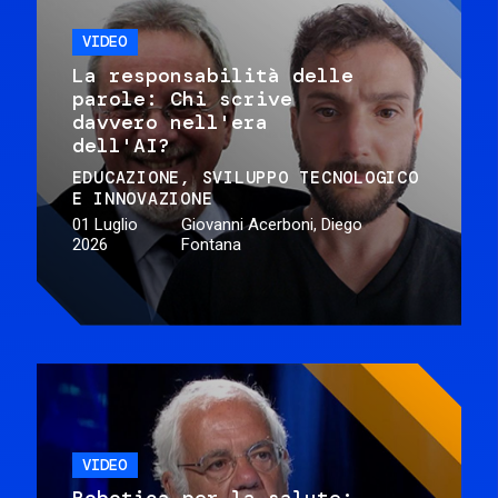
VIDEO
La responsabilità delle
parole: Chi scrive
davvero nell'era
dell'AI?
EDUCAZIONE
SVILUPPO TECNOLOGICO
E INNOVAZIONE
01 Luglio
Giovanni Acerboni, Diego
2026
Fontana
VIDEO
Robotica per la salute: