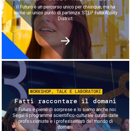
Il Futuro è un percorso unico per chiunque, ma ha
anche un unico punto di partenza: STEP FuturAbility
District.
Immagine
WORKSHOP, TALK E LABORATORI
Fatti raccontare il domani
Il Futuro è pieno di sorprese e lo siamo anche noi.
Segui il programma scientifico-culturale curato dalle
professioniste e i professionisti del mondo di
domani.