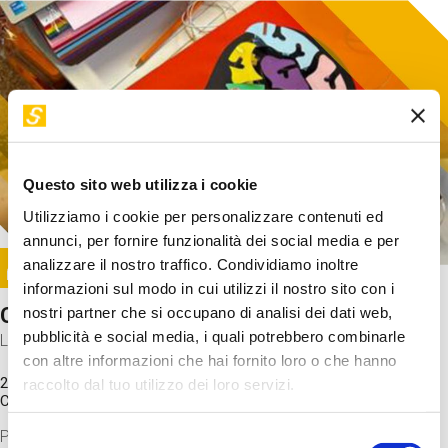
Questo sito web utilizza i cookie
Utilizziamo i cookie per personalizzare contenuti ed
annunci, per fornire funzionalità dei social media e per
Image
analizzare il nostro traffico. Condividiamo inoltre
SUNDAY@STEP
informazioni sul modo in cui utilizzi il nostro sito con i
Come funziona il cervello?
nostri partner che si occupano di analisi dei dati web,
pubblicità e social media, i quali potrebbero combinarle
Laboratorio
con altre informazioni che hai fornito loro o che hanno
20 Set 2026 / 11:15 - 13:00
raccolto dal tuo utilizzo dei loro servizi.
Costo
gratuito
Proveremo a costruire un cervello in cartoncino cercando di
Selezione