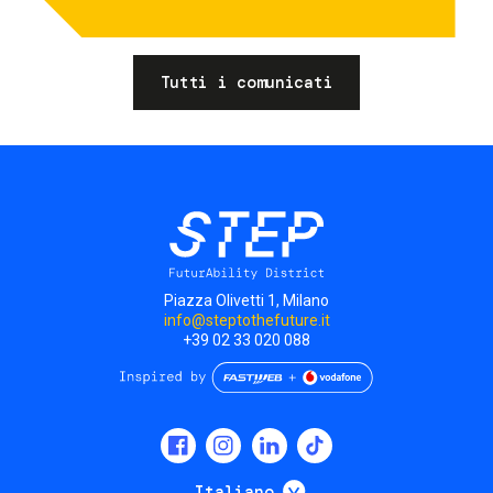
Tutti i comunicati
Piazza Olivetti 1, Milano
info@steptothefuture.it
+39 02 33 020 088
Social
menu
Mostra ulteriori
Italiano