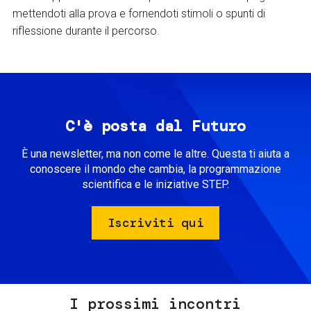
mettendoti alla prova e fornendoti stimoli o spunti di
riflessione durante il percorso.
C'è posta dal Futuro
È una newsletter, ma non come le altre. Questa ti aiuta a
conoscere il mondo che cambia, la programmazione
scientifica e le iniziative STEP.
Iscriviti qui
I prossimi incontri