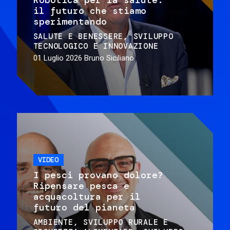
il futuro che stiamo
sperimentando
SALUTE E BENESSERE
SVILUPPO
TECNOLOGICO E INNOVAZIONE
01 Luglio 2026
Bruno Siciliano
VIDEO
I pesci provano dolore?
Ripensare pesca e
acquacoltura per il
futuro del pianeta
AMBIENTE
SVILUPPO RURALE E