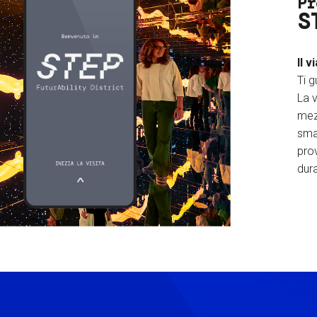
Pr
S
Il v
Ti g
La v
mez
sma
prov
dura