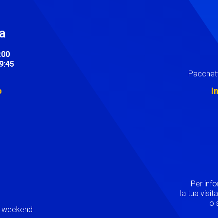
ra
:00
19:45
Pacchett
o
I
Image
Per inf
la tua visi
o s
ei weekend