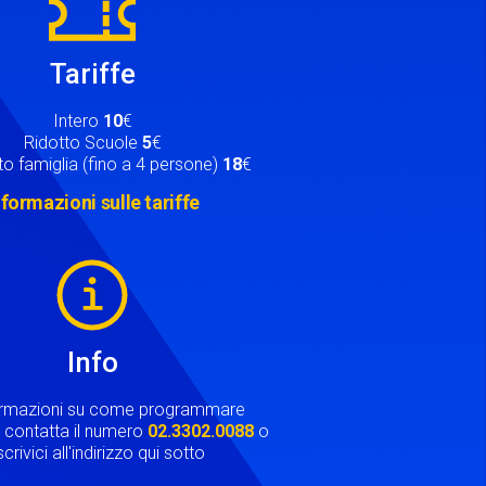
Tariffe
Intero
10
€
Ridotto Scuole
5
€
o famiglia (fino a 4 persone)
18
€
nformazioni sulle tariffe
Info
ormazioni su come programmare
ta contatta il numero
02.3302.0088
o
crivici all'indirizzo qui sotto