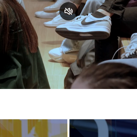
S
C
F