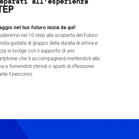
eparati all'esperienza
TEP
iaggio nel tuo futuro inizia da qui!
uideremo nei 10 step alla scoperta del Futuro.
isita guidata di gruppo della durata di un’ora e
za si svolge con il supporto di uno
rtphone che ti accompagnerà mettendoti alla
a e fornendoti stimoli o spunti di riflessione
nte il percorso.