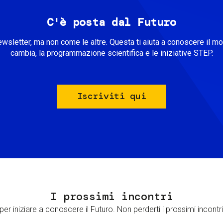
C'è posta dal Futuro
ewsletter, ma non come le altre. Questa ti aiuta a conoscere il m
cambia, la programmazione scientifica e le iniziative STEP.
Iscriviti qui
I prossimi incontri
er iniziare a conoscere il Futuro. Non perderti i prossimi incontri 