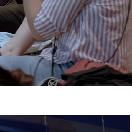
ervizi e accessibilità
Biglietti
ontatti
AQ
Immagine