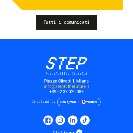
Tutti i comunicati
Piazza Olivetti 1, Milano
info@steptothefuture.it
+39 02 33 020 088
Social
menu
Mostra ulteriori
Italiano