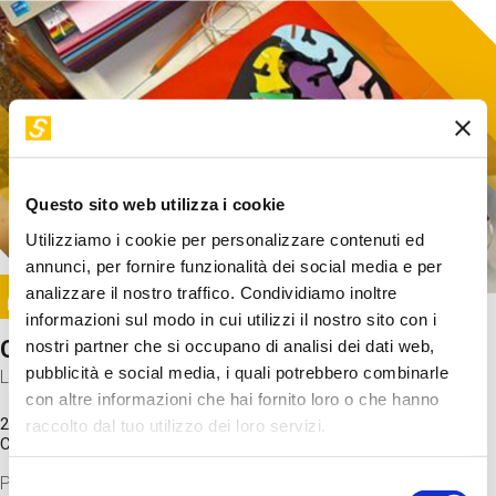
Questo sito web utilizza i cookie
Utilizziamo i cookie per personalizzare contenuti ed
annunci, per fornire funzionalità dei social media e per
Image
analizzare il nostro traffico. Condividiamo inoltre
SUNDAY@STEP
informazioni sul modo in cui utilizzi il nostro sito con i
Come funziona il cervello?
nostri partner che si occupano di analisi dei dati web,
pubblicità e social media, i quali potrebbero combinarle
Laboratorio
con altre informazioni che hai fornito loro o che hanno
20 Set 2026 / 11:15 - 13:00
raccolto dal tuo utilizzo dei loro servizi.
Costo
gratuito
Proveremo a costruire un cervello in cartoncino cercando di
Selezione