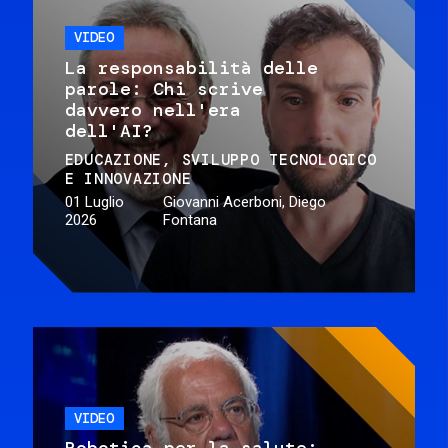
VIDEO
La responsabilità delle
parole: Chi scrive
davvero nell'era
dell'AI?
EDUCAZIONE
SVILUPPO TECNOLOGICO
E INNOVAZIONE
01 Luglio
Giovanni Acerboni, Diego
2026
Fontana
VIDEO
Robotica per la salute: