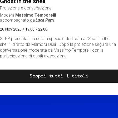
Ghost in the shell
Proiezione e conversazione
Modera
Massimo Temporelli
accompagnato da
Luca Perri
26 Nov 2026 / 19:00 - 22:00
STEP presenta una serata speciale dedicata a "Ghost in the
shell ", diretto da Mamoru Oshii. Dopo la proiezione seguirà una
conversazione moderata da Massimo Temporelli con la
partecipazione di ospiti d'eccezione.
Scopri tutti i titoli