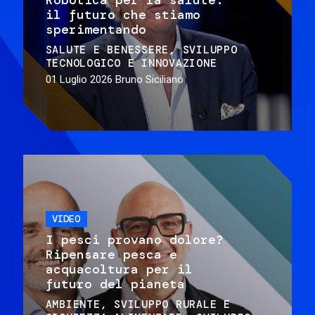
il futuro che stiamo
sperimentando
SALUTE E BENESSERE
SVILUPPO
TECNOLOGICO E INNOVAZIONE
01 Luglio 2026
Bruno Siciliano
VIDEO
I pesci provano dolore?
Ripensare pesca e
acquacoltura per il
futuro del pianeta
AMBIENTE
SVILUPPO RURALE E