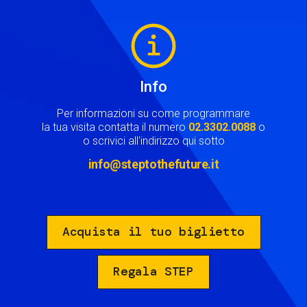
Image
Info
Per informazioni su come programmare
la tua visita contatta il numero
02.3302.0088
o
o scrivici all'indirizzo qui sotto
info@steptothefuture.it
Acquista il tuo biglietto
Regala STEP