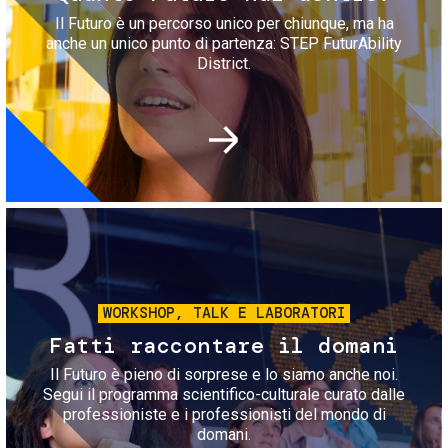
Il Futuro è un percorso unico per chiunque, ma ha
anche un unico punto di partenza: STEP FuturAbility
District.
Immagine
WORKSHOP, TALK E LABORATORI
Fatti raccontare il domani
Il Futuro è pieno di sorprese e lo siamo anche noi.
Segui il programma scientifico-culturale curato dalle
professioniste e i professionisti del mondo di
domani.