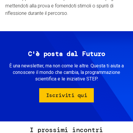
mettendoti alla prova e fornendoti stimoli o spunti di
riflessione durante il percorso.
C'è posta dal Futuro
È una newsletter, ma non come le altre. Questa ti aiuta a
conoscere il mondo che cambia, la programmazione
scientifica e le iniziative STEP.
Iscriviti qui
I prossimi incontri