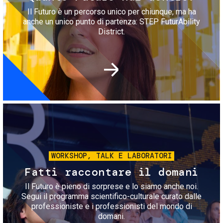
Il Futuro è un percorso unico per chiunque, ma ha
anche un unico punto di partenza: STEP FuturAbility
District.
Immagine
WORKSHOP, TALK E LABORATORI
Fatti raccontare il domani
Il Futuro è pieno di sorprese e lo siamo anche noi.
Segui il programma scientifico-culturale curato dalle
professioniste e i professionisti del mondo di
domani.