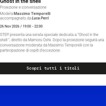
Ghost in the shell
Proiezione e conversazione
Modera
Massimo Temporelli
accompagnato da
Luca Perri
26 Nov 2026 / 19:00 - 22:00
STEP presenta una serata speciale dedicata a "Ghost in the
shell ", diretto da Mamoru Oshii. Dopo la proiezione seguirà una
conversazione moderata da Massimo Temporelli con la
partecipazione di ospiti d'eccezione.
Scopri tutti i titoli