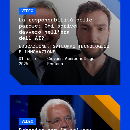
VIDEO
La responsabilità delle
parole: Chi scrive
davvero nell'era
dell'AI?
EDUCAZIONE
SVILUPPO TECNOLOGICO
E INNOVAZIONE
01 Luglio
Giovanni Acerboni, Diego
2026
Fontana
VIDEO
Robotica per la salute: