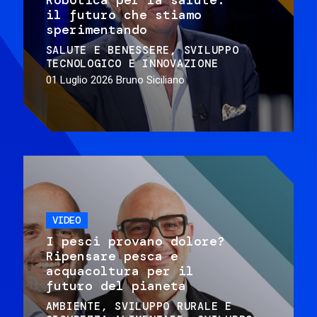
il futuro che stiamo
sperimentando
SALUTE E BENESSERE
SVILUPPO
TECNOLOGICO E INNOVAZIONE
01 Luglio 2026
Bruno Siciliano
VIDEO
I pesci provano dolore?
Ripensare pesca e
acquacoltura per il
futuro del pianeta
AMBIENTE
SVILUPPO RURALE E