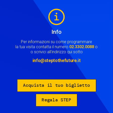
Image
Info
Per informazioni su come programmare
la tua visita contatta il numero
02.3302.0088
o
o scrivici all'indirizzo qui sotto
info@steptothefuture.it
Acquista il tuo biglietto
Regala STEP