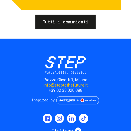
Tutti i comunicati
Piazza Olivetti 1, Milano
info@steptothefuture.it
+39 02 33 020 088
Social
menu
Mostra ulteriori
Italiano