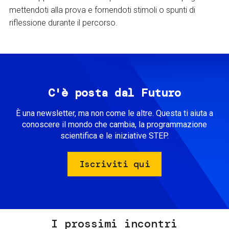
mettendoti alla prova e fornendoti stimoli o spunti di
riflessione durante il percorso.
C'è posta dal Futuro
È una newsletter, ma non come le altre. Questa ti aiuta a
conoscere il mondo che cambia, la programmazione
scientifica e le iniziative STEP.
Iscriviti qui
I prossimi incontri