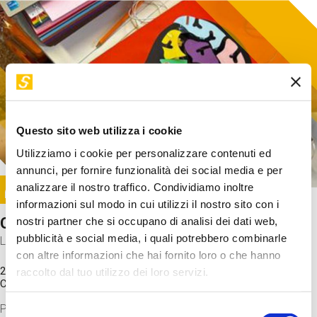
Questo sito web utilizza i cookie
Utilizziamo i cookie per personalizzare contenuti ed
annunci, per fornire funzionalità dei social media e per
Image
analizzare il nostro traffico. Condividiamo inoltre
SUNDAY@STEP
informazioni sul modo in cui utilizzi il nostro sito con i
Come funziona il cervello?
nostri partner che si occupano di analisi dei dati web,
pubblicità e social media, i quali potrebbero combinarle
Laboratorio
con altre informazioni che hai fornito loro o che hanno
20 Set 2026 / 11:15 - 13:00
raccolto dal tuo utilizzo dei loro servizi.
Costo
gratuito
Proveremo a costruire un cervello in cartoncino cercando di
Selezione