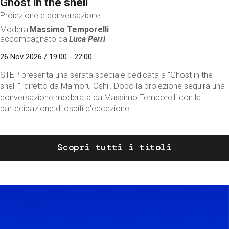
Ghost in the shell
Proiezione e conversazione
Modera
Massimo Temporelli
accompagnato da
Luca Perri
26 Nov 2026 / 19:00 - 22:00
STEP presenta una serata speciale dedicata a "Ghost in the
shell ", diretto da Mamoru Oshii. Dopo la proiezione seguirà una
conversazione moderata da Massimo Temporelli con la
partecipazione di ospiti d'eccezione.
Scopri tutti i titoli