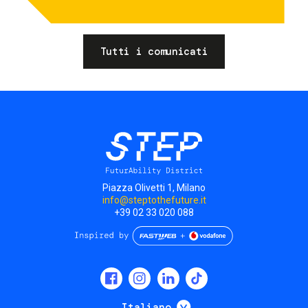
Tutti i comunicati
Piazza Olivetti 1, Milano
info@steptothefuture.it
+39 02 33 020 088
Social
menu
Mostra ulteriori
Italiano