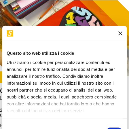
Questo sito web utilizza i cookie
Utilizziamo i cookie per personalizzare contenuti ed
annunci, per fornire funzionalità dei social media e per
Image
analizzare il nostro traffico. Condividiamo inoltre
SUNDAY@STEP
informazioni sul modo in cui utilizzi il nostro sito con i
Come funziona il cervello?
nostri partner che si occupano di analisi dei dati web,
pubblicità e social media, i quali potrebbero combinarle
Laboratorio
con altre informazioni che hai fornito loro o che hanno
20 Set 2026 / 11:15 - 13:00
raccolto dal tuo utilizzo dei loro servizi.
Costo
gratuito
Proveremo a costruire un cervello in cartoncino cercando di
Selezione