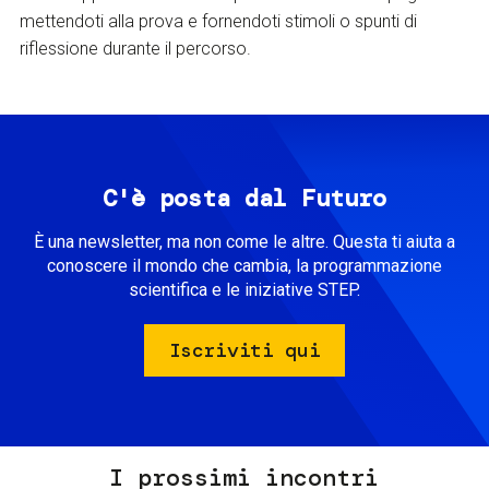
mettendoti alla prova e fornendoti stimoli o spunti di
riflessione durante il percorso.
C'è posta dal Futuro
È una newsletter, ma non come le altre. Questa ti aiuta a
conoscere il mondo che cambia, la programmazione
scientifica e le iniziative STEP.
Iscriviti qui
I prossimi incontri