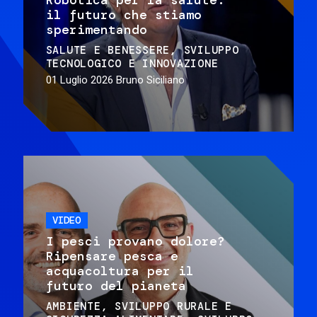
il futuro che stiamo
sperimentando
SALUTE E BENESSERE
SVILUPPO
TECNOLOGICO E INNOVAZIONE
01 Luglio 2026
Bruno Siciliano
VIDEO
I pesci provano dolore?
Ripensare pesca e
acquacoltura per il
futuro del pianeta
AMBIENTE
SVILUPPO RURALE E