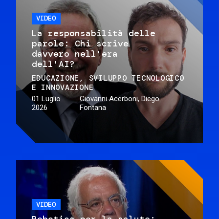
VIDEO
La responsabilità delle
parole: Chi scrive
davvero nell'era
dell'AI?
EDUCAZIONE
SVILUPPO TECNOLOGICO
E INNOVAZIONE
01 Luglio
Giovanni Acerboni, Diego
2026
Fontana
VIDEO
Robotica per la salute: