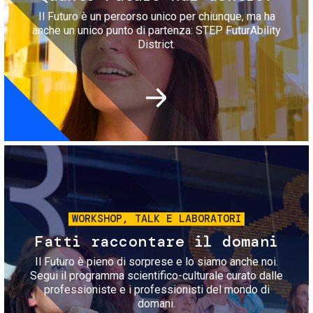
Il Futuro è un percorso unico per chiunque, ma ha
anche un unico punto di partenza: STEP FuturAbility
District.
Immagine
WORKSHOP, TALK E LABORATORI
Fatti raccontare il domani
Il Futuro è pieno di sorprese e lo siamo anche noi.
Segui il programma scientifico-culturale curato dalle
professioniste e i professionisti del mondo di
domani.