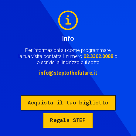
Image
Info
Per informazioni su come programmare
la tua visita contatta il numero
02.3302.0088
o
o scrivici all'indirizzo qui sotto
info@steptothefuture.it
Acquista il tuo biglietto
Regala STEP