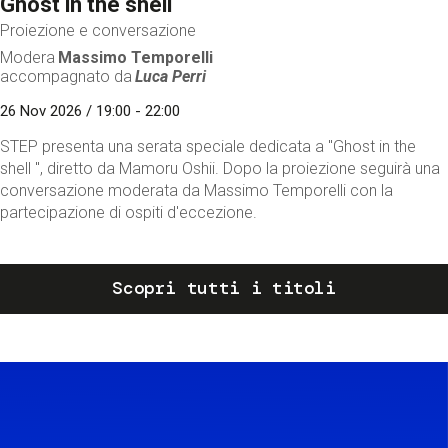
Ghost in the shell
Proiezione e conversazione
Modera
Massimo Temporelli
accompagnato da
Luca Perri
26 Nov 2026 / 19:00 - 22:00
STEP presenta una serata speciale dedicata a "Ghost in the
shell ", diretto da Mamoru Oshii. Dopo la proiezione seguirà una
conversazione moderata da Massimo Temporelli con la
partecipazione di ospiti d'eccezione.
Scopri tutti i titoli