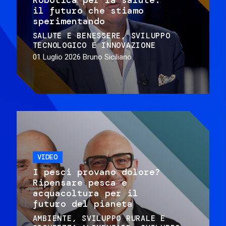
il futuro che stiamo
sperimentando
SALUTE E BENESSERE
SVILUPPO
TECNOLOGICO E INNOVAZIONE
01 Luglio 2026
Bruno Siciliano
VIDEO
I pesci provano dolore?
Ripensare pesca e
acquacoltura per il
futuro del pianeta
AMBIENTE
SVILUPPO RURALE E