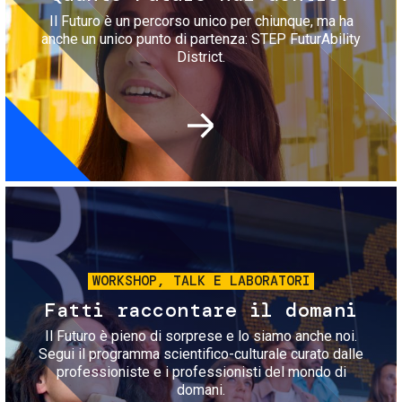
Il Futuro è un percorso unico per chiunque, ma ha
anche un unico punto di partenza: STEP FuturAbility
District.
Immagine
WORKSHOP, TALK E LABORATORI
Fatti raccontare il domani
Il Futuro è pieno di sorprese e lo siamo anche noi.
Segui il programma scientifico-culturale curato dalle
professioniste e i professionisti del mondo di
domani.