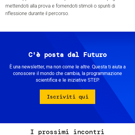
mettendoti alla prova e fornendoti stimoli o spunti di
riflessione durante il percorso.
C'è posta dal Futuro
È una newsletter, ma non come le altre. Questa ti aiuta a
conoscere il mondo che cambia, la programmazione
scientifica e le iniziative STEP.
Iscriviti qui
I prossimi incontri