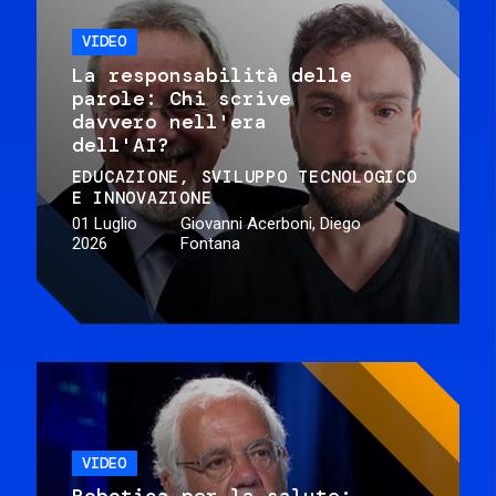
VIDEO
La responsabilità delle
parole: Chi scrive
davvero nell'era
dell'AI?
EDUCAZIONE
SVILUPPO TECNOLOGICO
E INNOVAZIONE
01 Luglio
Giovanni Acerboni, Diego
2026
Fontana
VIDEO
Robotica per la salute: