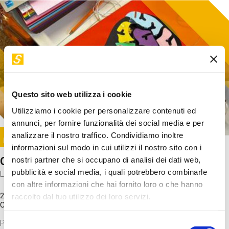
Questo sito web utilizza i cookie
Utilizziamo i cookie per personalizzare contenuti ed
annunci, per fornire funzionalità dei social media e per
Image
analizzare il nostro traffico. Condividiamo inoltre
SUNDAY@STEP
informazioni sul modo in cui utilizzi il nostro sito con i
Come funziona il cervello?
nostri partner che si occupano di analisi dei dati web,
pubblicità e social media, i quali potrebbero combinarle
Laboratorio
con altre informazioni che hai fornito loro o che hanno
20 Set 2026 / 11:15 - 13:00
raccolto dal tuo utilizzo dei loro servizi.
Costo
gratuito
Proveremo a costruire un cervello in cartoncino cercando di
Selezione