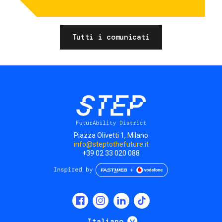
Tutti i comunicati
Piazza Olivetti 1, Milano
info@steptothefuture.it
+39 02 33 020 088
Social
menu
Mostra ulteriori
Italiano