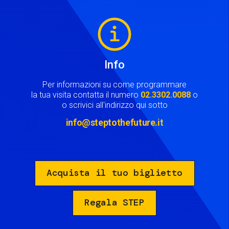
Image
Info
Per informazioni su come programmare
la tua visita contatta il numero
02.3302.0088
o
o scrivici all'indirizzo qui sotto
info@steptothefuture.it
Acquista il tuo biglietto
Regala STEP