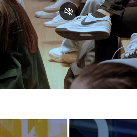
S
C
F