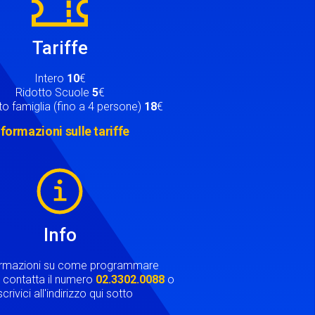
Tariffe
Intero
10
€
Ridotto Scuole
5
€
o famiglia (fino a 4 persone)
18
€
nformazioni sulle tariffe
Info
ormazioni su come programmare
ta contatta il numero
02.3302.0088
o
crivici all'indirizzo qui sotto