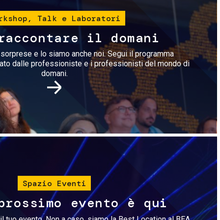
rkshop, Talk e Laboratori
raccontare il domani
i sorprese e lo siamo anche noi. Segui il programma
rato dalle professioniste e i professionisti del mondo di
domani.
Immagine
Spazio Eventi
prossimo evento è qui
il tuo evento. Non a caso, siamo la Best Location al BEA