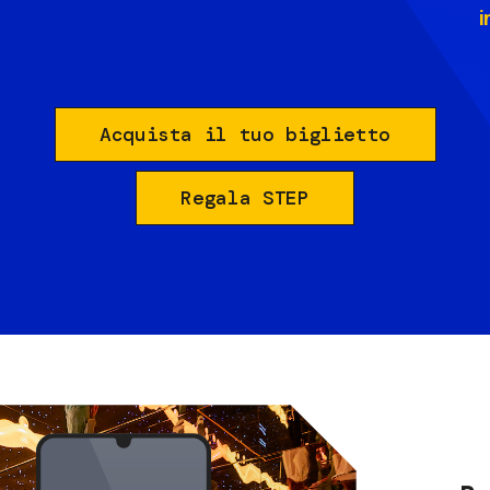
i
Acquista il tuo biglietto
Regala STEP