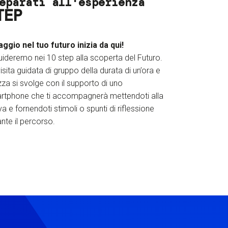
eparati all'esperienza
TEP
iaggio nel tuo futuro inizia da qui!
uideremo nei 10 step alla scoperta del Futuro.
isita guidata di gruppo della durata di un’ora e
za si svolge con il supporto di uno
rtphone che ti accompagnerà mettendoti alla
a e fornendoti stimoli o spunti di riflessione
nte il percorso.