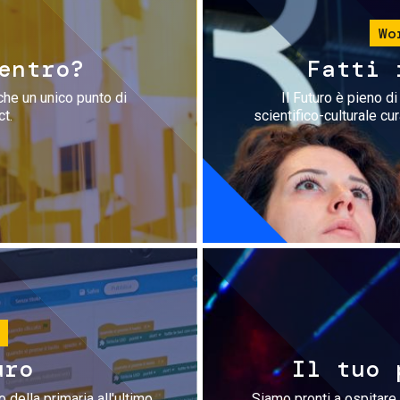
Wo
entro?
Fatti 
che un unico punto di
Il Futuro è pieno d
ct.
scientifico-culturale cu
uro
Il tuo 
 della primaria all'ultimo
Siamo pronti a ospitare 