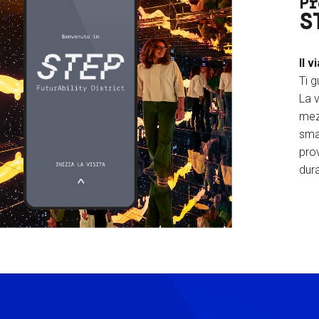
Pr
S
Il v
Ti g
La v
mez
sma
prov
dura