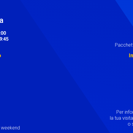
ra
:00
19:45
Pacchett
o
I
Image
Per inf
la tua visi
o s
ei weekend