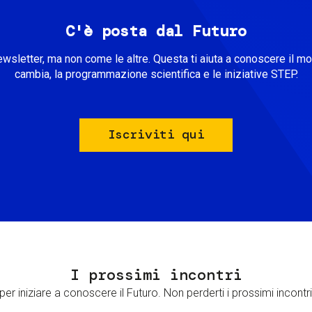
C'è posta dal Futuro
ewsletter, ma non come le altre. Questa ti aiuta a conoscere il m
cambia, la programmazione scientifica e le iniziative STEP.
Iscriviti qui
I prossimi incontri
er iniziare a conoscere il Futuro. Non perderti i prossimi incontri 