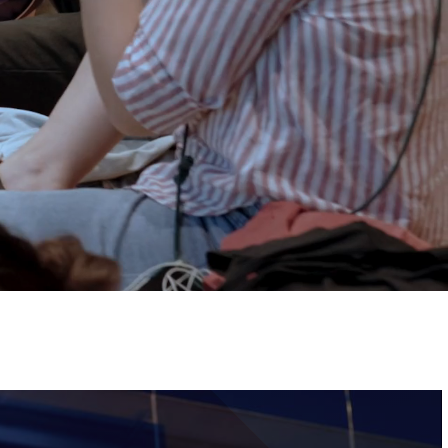
ervizi e accessibilità
Biglietti
ontatti
AQ
Immagine