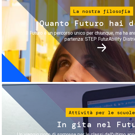
La nostra filosofia
Quanto Futuro hai d
Il Futuro è un percorso unico per chiunque, ma ha an
partenza: STEP FuturAbility Distri
Immagine
Attività per le scuole
In gita nel Fut
Un viaggio ricco di sorprese per le classi dall'ultimo anno