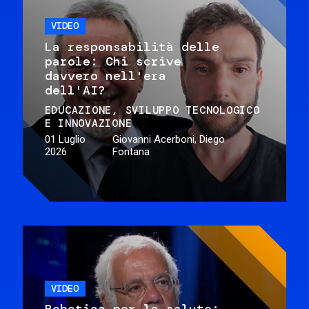
VIDEO
La responsabilità delle
parole: Chi scrive
davvero nell'era
dell'AI?
EDUCAZIONE
SVILUPPO TECNOLOGICO
E INNOVAZIONE
01 Luglio
Giovanni Acerboni, Diego
2026
Fontana
VIDEO
Robotica per la salute: