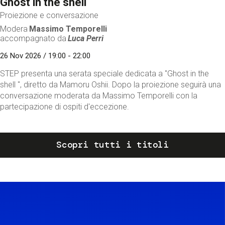
Ghost in the shell
Proiezione e conversazione
Modera
Massimo Temporelli
accompagnato da
Luca Perri
26 Nov 2026 / 19:00 - 22:00
STEP presenta una serata speciale dedicata a "Ghost in the
shell ", diretto da Mamoru Oshii. Dopo la proiezione seguirà una
conversazione moderata da Massimo Temporelli con la
partecipazione di ospiti d'eccezione.
Scopri tutti i titoli