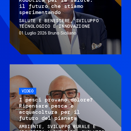
il futuro che stiamo
sperimentando
SALUTE E BENESSERE
SVILUPPO
TECNOLOGICO E INNOVAZIONE
01 Luglio 2026
Bruno Siciliano
VIDEO
I pesci provano dolore?
Ripensare pesca e
acquacoltura per il
futuro del pianeta
AMBIENTE
SVILUPPO RURALE E