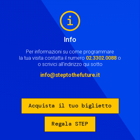
Image
Info
Per informazioni su come programmare
la tua visita contatta il numero
02.3302.0088
o
o scrivici all'indirizzo qui sotto
info@steptothefuture.it
Acquista il tuo biglietto
Regala STEP