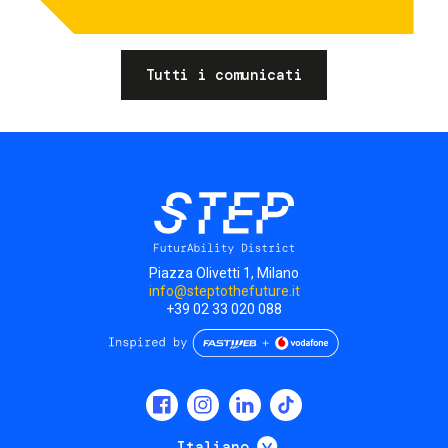
Tutti i comunicati
Piazza Olivetti 1, Milano
info@steptothefuture.it
+39 02 33 020 088
Social
menu
Mostra ulteriori
Italiano