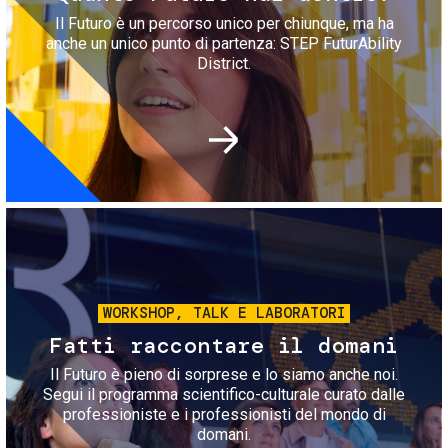
Il Futuro è un percorso unico per chiunque, ma ha
anche un unico punto di partenza: STEP FuturAbility
District.
Immagine
WORKSHOP, TALK E LABORATORI
Fatti raccontare il domani
Il Futuro è pieno di sorprese e lo siamo anche noi.
Segui il programma scientifico-culturale curato dalle
professioniste e i professionisti del mondo di
domani.