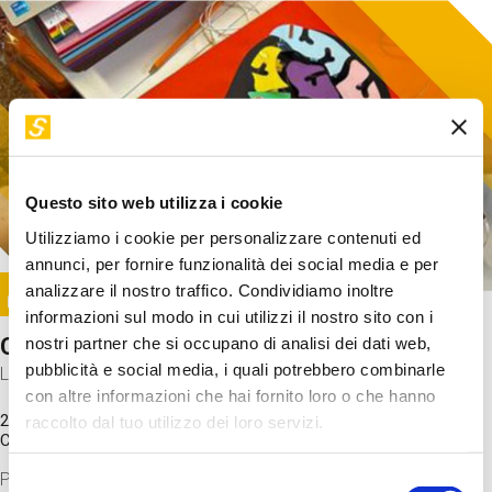
Questo sito web utilizza i cookie
Utilizziamo i cookie per personalizzare contenuti ed
annunci, per fornire funzionalità dei social media e per
Image
analizzare il nostro traffico. Condividiamo inoltre
SUNDAY@STEP
informazioni sul modo in cui utilizzi il nostro sito con i
Come funziona il cervello?
nostri partner che si occupano di analisi dei dati web,
pubblicità e social media, i quali potrebbero combinarle
Laboratorio
con altre informazioni che hai fornito loro o che hanno
20 Set 2026 / 11:15 - 13:00
raccolto dal tuo utilizzo dei loro servizi.
Costo
gratuito
Proveremo a costruire un cervello in cartoncino cercando di
Selezione