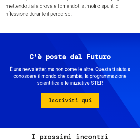
mettendoti alla prova e fornendoti stimoli o spunti di
riflessione durante il percorso.
C'è posta dal Futuro
È una newsletter, ma non come le altre. Questa ti aiuta a
conoscere il mondo che cambia, la programmazione
scientifica e le iniziative STEP.
Iscriviti qui
I prossimi incontri