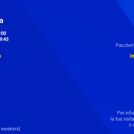
ra
:00
19:45
Pacchett
o
I
Image
Per inf
la tua visi
o s
ei weekend