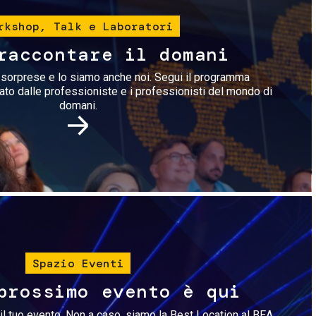
rkshop, Talk e Laboratori
raccontare il domani
i sorprese e lo siamo anche noi. Segui il programma
rato dalle professioniste e i professionisti del mondo di
domani.
Immagine
Spazio Eventi
prossimo evento è qui
il tuo evento. Non a caso, siamo la Best Location al BEA