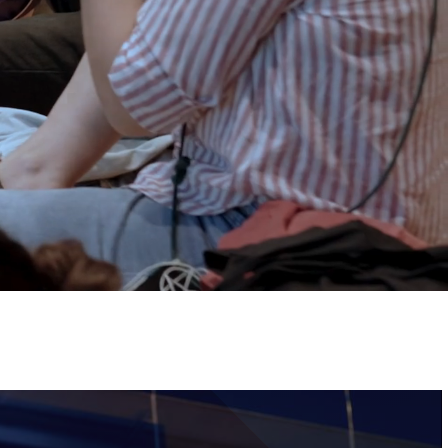
ervizi e accessibilità
Biglietti
ontatti
AQ
Immagine