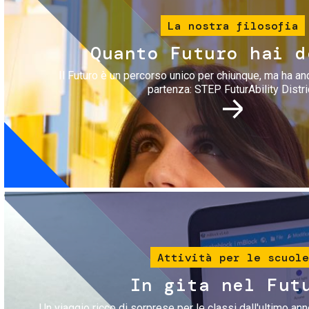
La nostra filosofia
Quanto Futuro hai d
Il Futuro è un percorso unico per chiunque, ma ha an
partenza: STEP FuturAbility Distri
Immagine
Attività per le scuole
In gita nel Fut
Un viaggio ricco di sorprese per le classi dall'ultimo anno