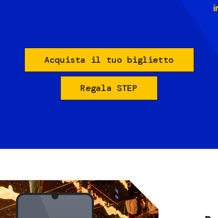
i
Acquista il tuo biglietto
Regala STEP