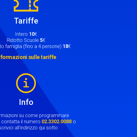
Tariffe
Intero
10
€
Ridotto Scuole
5
€
o famiglia (fino a 4 persone)
18
€
nformazioni sulle tariffe
Info
ormazioni su come programmare
ta contatta il numero
02.3302.0088
o
crivici all'indirizzo qui sotto