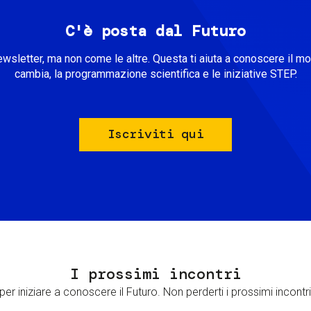
C'è posta dal Futuro
ewsletter, ma non come le altre. Questa ti aiuta a conoscere il m
cambia, la programmazione scientifica e le iniziative STEP.
Iscriviti qui
I prossimi incontri
er iniziare a conoscere il Futuro. Non perderti i prossimi incontri 