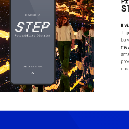
Pr
S
Il v
Ti g
La v
mez
sma
prov
dura