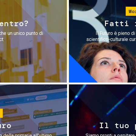
Wo
entro?
Fatti 
che un unico punto di
Il Futuro è pieno d
ct.
scientifico-culturale cu
uro
Il tuo 
 della primaria all'ultimo
Siamo pronti a ospitare 