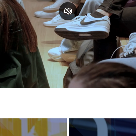
S
C
F