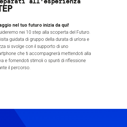
eparati all'esperienza
TEP
iaggio nel tuo futuro inizia da qui!
uideremo nei 10 step alla scoperta del Futuro.
isita guidata di gruppo della durata di un’ora e
za si svolge con il supporto di uno
rtphone che ti accompagnerà mettendoti alla
a e fornendoti stimoli o spunti di riflessione
nte il percorso.