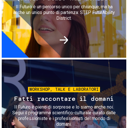
Il Futuro è un percorso unico per chiunque, ma ha
anche un unico punto di partenza: STEP FuturAbility
District.
Immagine
WORKSHOP, TALK E LABORATORI
Fatti raccontare il domani
Il Futuro è pieno di sorprese e lo siamo anche noi.
Segui il programma scientifico-culturale curato dalle
professioniste e i professionisti del mondo di
domani.