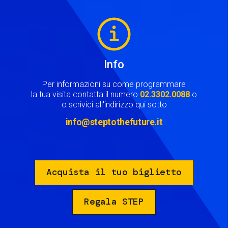
Image
Info
Per informazioni su come programmare
la tua visita contatta il numero
02.3302.0088
o
o scrivici all'indirizzo qui sotto
info@steptothefuture.it
Acquista il tuo biglietto
Regala STEP