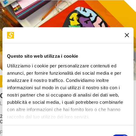
Questo sito web utilizza i cookie
Utilizziamo i cookie per personalizzare contenuti ed
annunci, per fornire funzionalità dei social media e per
Image
analizzare il nostro traffico. Condividiamo inoltre
SUNDAY@STEP
informazioni sul modo in cui utilizzi il nostro sito con i
Come funziona il cervello?
nostri partner che si occupano di analisi dei dati web,
pubblicità e social media, i quali potrebbero combinarle
Laboratorio
con altre informazioni che hai fornito loro o che hanno
20 Set 2026 / 11:15 - 13:00
raccolto dal tuo utilizzo dei loro servizi.
Costo
gratuito
Proveremo a costruire un cervello in cartoncino cercando di
Selezione