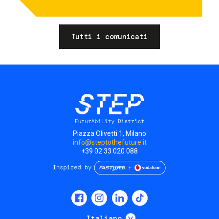
Tutti i comunicati
Piazza Olivetti 1, Milano
info@steptothefuture.it
+39 02 33 020 088
Social
menu
Mostra ulteriori
Italiano