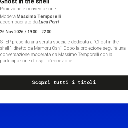
Ghost in the shell
Proiezione e conversazione
Modera
Massimo Temporelli
accompagnato da
Luca Perri
26 Nov 2026 / 19:00 - 22:00
STEP presenta una serata speciale dedicata a "Ghost in the
shell ", diretto da Mamoru Oshii. Dopo la proiezione seguirà una
conversazione moderata da Massimo Temporelli con la
partecipazione di ospiti d'eccezione.
Scopri tutti i titoli