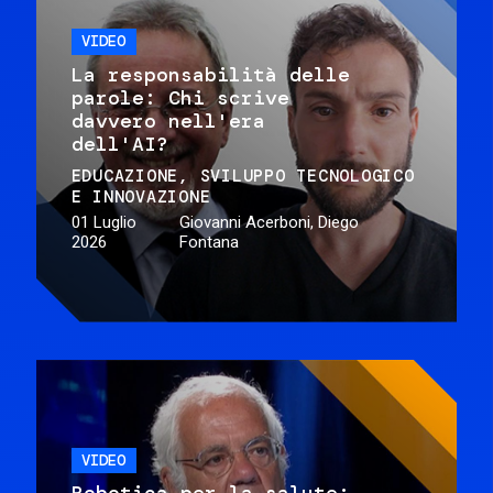
VIDEO
La responsabilità delle
parole: Chi scrive
davvero nell'era
dell'AI?
EDUCAZIONE
SVILUPPO TECNOLOGICO
E INNOVAZIONE
01 Luglio
Giovanni Acerboni, Diego
2026
Fontana
VIDEO
Robotica per la salute: