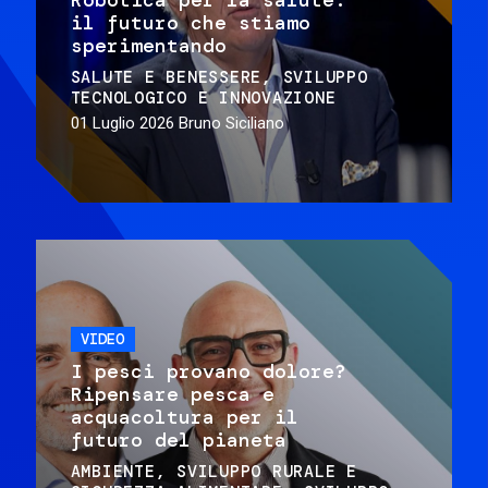
il futuro che stiamo
sperimentando
SALUTE E BENESSERE
SVILUPPO
TECNOLOGICO E INNOVAZIONE
01 Luglio 2026
Bruno Siciliano
VIDEO
I pesci provano dolore?
Ripensare pesca e
acquacoltura per il
futuro del pianeta
AMBIENTE
SVILUPPO RURALE E