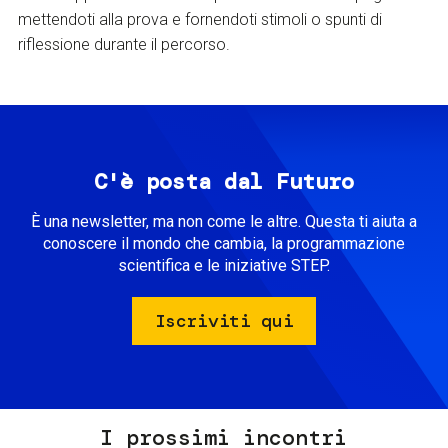
mettendoti alla prova e fornendoti stimoli o spunti di
riflessione durante il percorso.
C'è posta dal Futuro
È una newsletter, ma non come le altre. Questa ti aiuta a
conoscere il mondo che cambia, la programmazione
scientifica e le iniziative STEP.
Iscriviti qui
I prossimi incontri