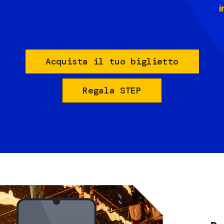
i
Acquista il tuo biglietto
Regala STEP