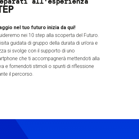
eparati all'esperienza
TEP
iaggio nel tuo futuro inizia da qui!
uideremo nei 10 step alla scoperta del Futuro.
isita guidata di gruppo della durata di un’ora e
za si svolge con il supporto di uno
rtphone che ti accompagnerà mettendoti alla
a e fornendoti stimoli o spunti di riflessione
nte il percorso.