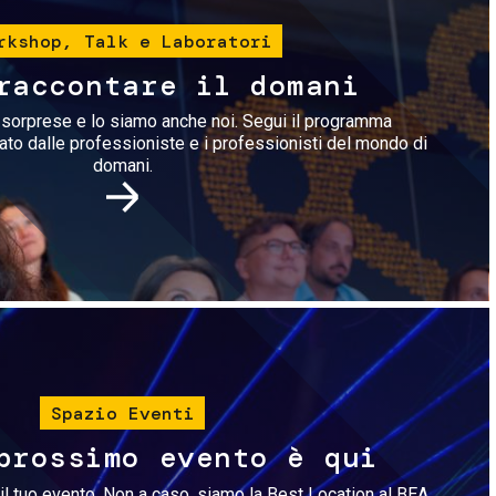
rkshop, Talk e Laboratori
raccontare il domani
i sorprese e lo siamo anche noi. Segui il programma
rato dalle professioniste e i professionisti del mondo di
domani.
Immagine
Spazio Eventi
prossimo evento è qui
il tuo evento. Non a caso, siamo la Best Location al BEA