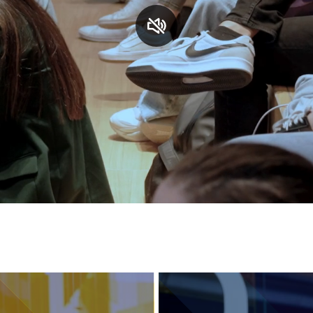
S
C
F