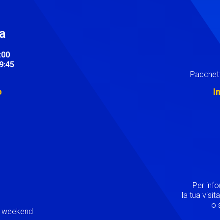
ra
:00
19:45
Pacchett
o
I
Image
Per inf
la tua visi
o s
ei weekend