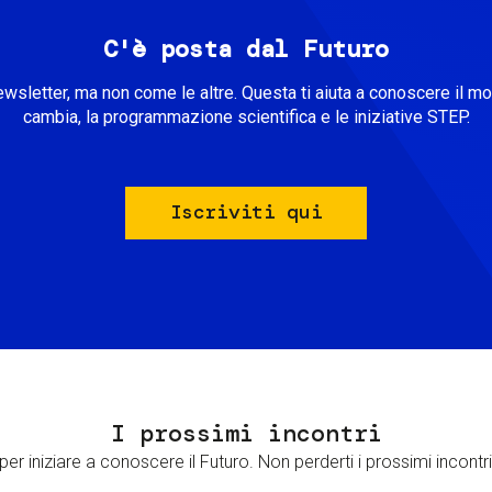
C'è posta dal Futuro
ewsletter, ma non come le altre. Questa ti aiuta a conoscere il m
cambia, la programmazione scientifica e le iniziative STEP.
Iscriviti qui
I prossimi incontri
er iniziare a conoscere il Futuro. Non perderti i prossimi incontri 