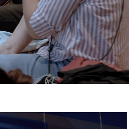
ervizi e accessibilità
Biglietti
ontatti
AQ
Immagine