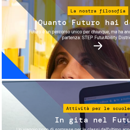
La nostra filosofia
Quanto Futuro hai d
Il Futuro è un percorso unico per chiunque, ma ha an
partenza: STEP FuturAbility Distri
Immagine
Attività per le scuole
In gita nel Fut
Un viaggio ricco di sorprese per le classi dall'ultimo anno