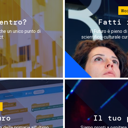
Wo
entro?
Fatti 
che un unico punto di
Il Futuro è pieno d
ct.
scientifico-culturale cu
uro
Il tuo 
 della primaria all'ultimo
Siamo pronti a ospitare 