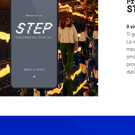
Pr
S
Il v
Ti g
La v
mez
sma
prov
dura