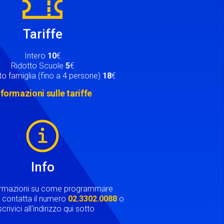
Tariffe
Intero
10
€
Ridotto Scuole
5
€
o famiglia (fino a 4 persone)
18
€
nformazioni sulle tariffe
Info
ormazioni su come programmare
ta contatta il numero
02.3302.0088
o
crivici all'indirizzo qui sotto