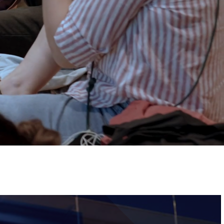
ervizi e accessibilità
Biglietti
ontatti
AQ
Immagine