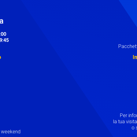
ra
:00
19:45
Pacchett
o
I
Image
Per inf
la tua visi
o s
ei weekend