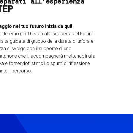
eparati all'esperienza
TEP
iaggio nel tuo futuro inizia da qui!
uideremo nei 10 step alla scoperta del Futuro.
isita guidata di gruppo della durata di un’ora e
za si svolge con il supporto di uno
rtphone che ti accompagnerà mettendoti alla
a e fornendoti stimoli o spunti di riflessione
nte il percorso.