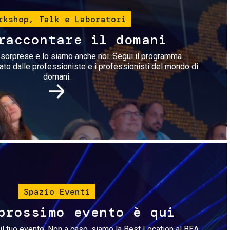
rkshop, Talk e Laboratori
raccontare il domani
i sorprese e lo siamo anche noi. Segui il programma
rato dalle professioniste e i professionisti del mondo di
domani.
Immagine
Spazio Eventi
prossimo evento è qui
il tuo evento. Non a caso, siamo la Best Location al BEA