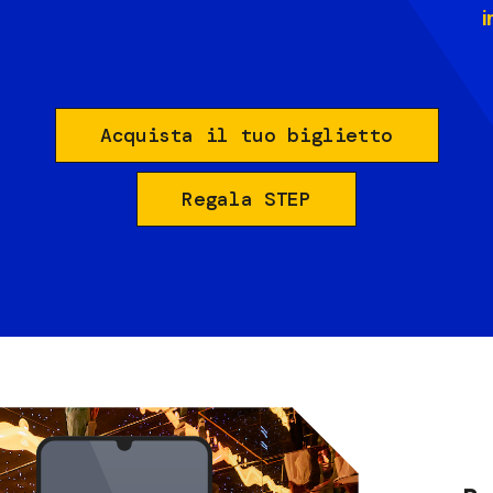
i
Acquista il tuo biglietto
Regala STEP