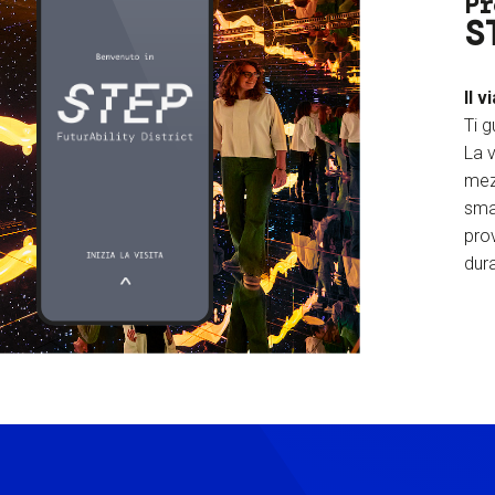
Pr
S
Il v
Ti g
La v
mez
sma
prov
dura