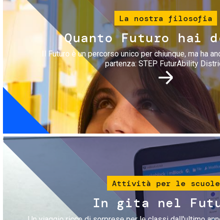
La nostra filosofia
Quanto Futuro hai d
Il Futuro è un percorso unico per chiunque, ma ha an
partenza: STEP FuturAbility Distri
Immagine
Attività per le scuole
In gita nel Fut
Un viaggio ricco di sorprese per le classi dall'ultimo anno