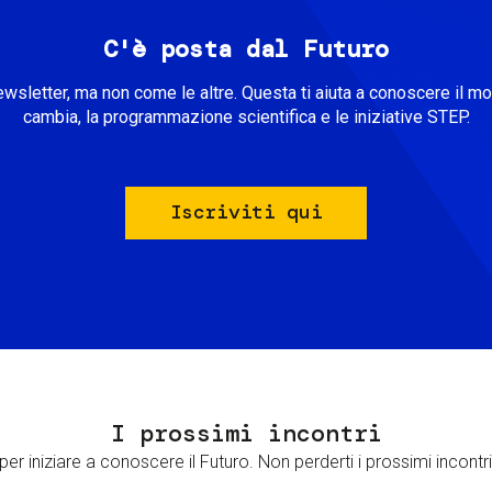
C'è posta dal Futuro
ewsletter, ma non come le altre. Questa ti aiuta a conoscere il m
cambia, la programmazione scientifica e le iniziative STEP.
Iscriviti qui
I prossimi incontri
er iniziare a conoscere il Futuro. Non perderti i prossimi incontri 