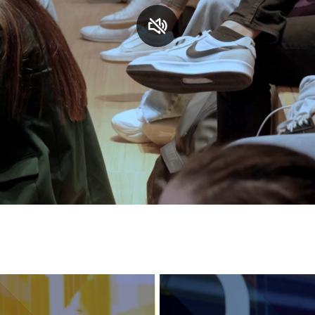
S
C
F