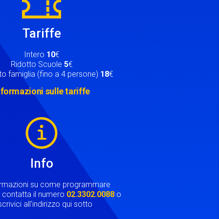
Tariffe
Intero
10
€
Ridotto Scuole
5
€
o famiglia (fino a 4 persone)
18
€
nformazioni sulle tariffe
Info
ormazioni su come programmare
ta contatta il numero
02.3302.0088
o
crivici all'indirizzo qui sotto