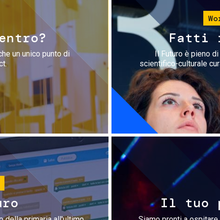
Wo
entro?
Fatti 
che un unico punto di
Il Futuro è pieno d
ct.
scientifico-culturale cu
uro
Il tuo 
 della primaria all'ultimo
Siamo pronti a ospitare 