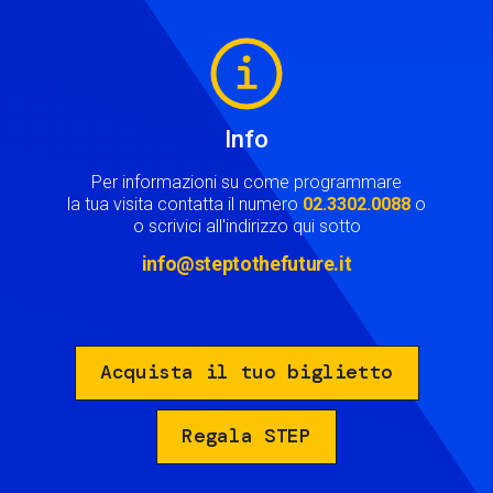
Image
Info
Per informazioni su come programmare
la tua visita contatta il numero
02.3302.0088
o
o scrivici all'indirizzo qui sotto
info@steptothefuture.it
Acquista il tuo biglietto
Regala STEP