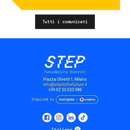
Tutti i comunicati
Piazza Olivetti 1, Milano
info@steptothefuture.it
+39 02 33 020 088
Social
menu
Mostra ulteriori
Italiano