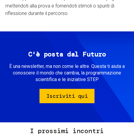
mettendoti alla prova e fornendoti stimoli o spunti di
riflessione durante il percorso.
C'è posta dal Futuro
È una newsletter, ma non come le altre. Questa ti aiuta a
conoscere il mondo che cambia, la programmazione
scientifica e le iniziative STEP.
Iscriviti qui
I prossimi incontri