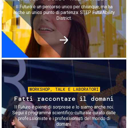
Il Futuro è un percorso unico per chiunque, ma ha
anche un unico punto di partenza: STEP FuturAbility
District.
Immagine
WORKSHOP, TALK E LABORATORI
Fatti raccontare il domani
Il Futuro è pieno di sorprese e lo siamo anche noi.
Segui il programma scientifico-culturale curato dalle
professioniste e i professionisti del mondo di
domani.