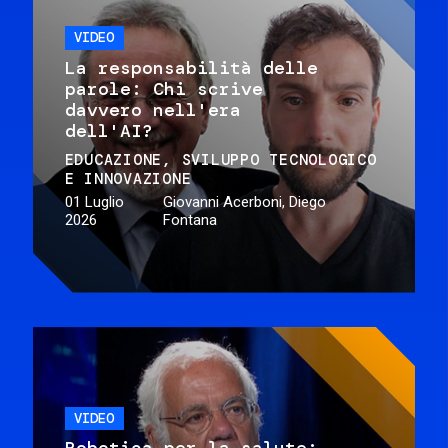
VIDEO
La responsabilità delle
parole: Chi scrive
davvero nell'era
dell'AI?
EDUCAZIONE
SVILUPPO TECNOLOGICO
E INNOVAZIONE
01 Luglio
Giovanni Acerboni, Diego
2026
Fontana
VIDEO
Robotica per la salute: