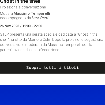
Ghost in the shell
Proiezione e conversazione
Modera
Massimo Temporelli
accompagnato da
Luca Perri
26 Nov 2026 / 19:00 - 22:00
STEP presenta una serata speciale dedicata a "Ghost in the
shell ", diretto da Mamoru Oshii. Dopo la proiezione seguirà una
conversazione moderata da Massimo Temporelli con la
partecipazione di ospiti d'eccezione.
Scopri tutti i titoli