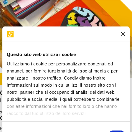
Questo sito web utilizza i cookie
Utilizziamo i cookie per personalizzare contenuti ed
annunci, per fornire funzionalità dei social media e per
Image
analizzare il nostro traffico. Condividiamo inoltre
SUNDAY@STEP
informazioni sul modo in cui utilizzi il nostro sito con i
Come funziona il cervello?
nostri partner che si occupano di analisi dei dati web,
pubblicità e social media, i quali potrebbero combinarle
Laboratorio
con altre informazioni che hai fornito loro o che hanno
20 Set 2026 / 11:15 - 13:00
raccolto dal tuo utilizzo dei loro servizi.
Costo
gratuito
Proveremo a costruire un cervello in cartoncino cercando di
Selezione