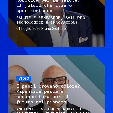
il futuro che stiamo
sperimentando
SALUTE E BENESSERE
SVILUPPO
TECNOLOGICO E INNOVAZIONE
01 Luglio 2026
Bruno Siciliano
VIDEO
I pesci provano dolore?
Ripensare pesca e
acquacoltura per il
futuro del pianeta
AMBIENTE
SVILUPPO RURALE E