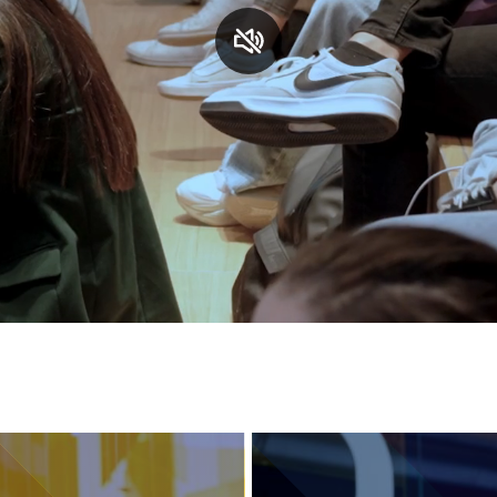
S
C
F