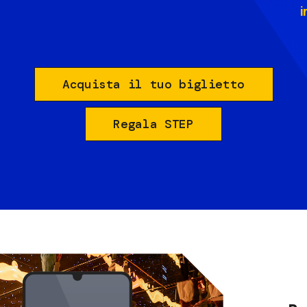
i
Acquista il tuo biglietto
Regala STEP