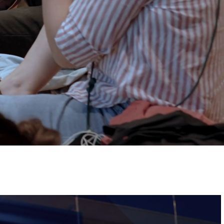
ervizi e accessibilità
Biglietti
ontatti
AQ
Immagine