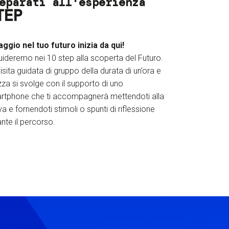
eparati all'esperienza
TEP
iaggio nel tuo futuro inizia da qui!
uideremo nei 10 step alla scoperta del Futuro.
isita guidata di gruppo della durata di un’ora e
za si svolge con il supporto di uno
rtphone che ti accompagnerà mettendoti alla
a e fornendoti stimoli o spunti di riflessione
nte il percorso.