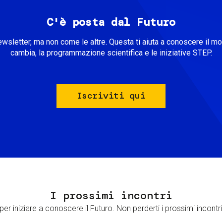
C'è posta dal Futuro
ewsletter, ma non come le altre. Questa ti aiuta a conoscere il m
cambia, la programmazione scientifica e le iniziative STEP.
Iscriviti qui
I prossimi incontri
er iniziare a conoscere il Futuro. Non perderti i prossimi incontri 