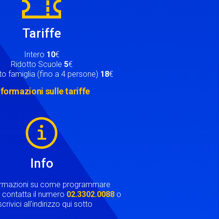
Tariffe
Intero
10
€
Ridotto Scuole
5
€
o famiglia (fino a 4 persone)
18
€
nformazioni sulle tariffe
Info
ormazioni su come programmare
ta contatta il numero
02.3302.0088
o
crivici all'indirizzo qui sotto