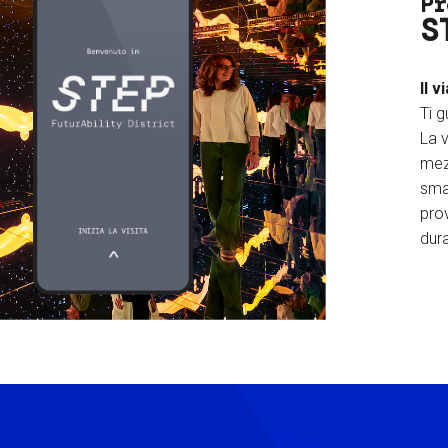
Pr
S
Il v
Ti g
La v
mez
sma
prov
dura