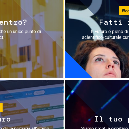
Wo
entro?
Fatti 
che un unico punto di
Il Futuro è pieno d
ct.
scientifico-culturale cu
uro
Il tuo 
 della primaria all'ultimo
Siamo pronti a ospitare 