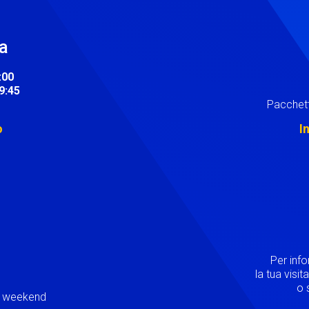
ra
:00
19:45
Pacchett
o
I
Image
Per inf
la tua visi
o s
ei weekend