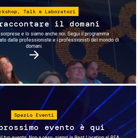
rkshop, Talk e Laboratori
raccontare il domani
i sorprese e lo siamo anche noi. Segui il programma
rato dalle professioniste e i professionisti del mondo di
domani.
Immagine
Spazio Eventi
prossimo evento è qui
il tuo evento. Non a caso, siamo la Best Location al BEA