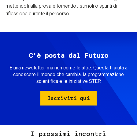
mettendoti alla prova e fornendoti stimoli o spunti di
riflessione durante il percorso.
C'è posta dal Futuro
È una newsletter, ma non come le altre. Questa ti aiuta a
conoscere il mondo che cambia, la programmazione
scientifica e le iniziative STEP.
Iscriviti qui
I prossimi incontri