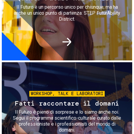
Il Futuro è un percorso unico per chiunque, ma ha
anche un unico punto di partenza: STEP FuturAbility
District.
Immagine
WORKSHOP, TALK E LABORATORI
Fatti raccontare il domani
Il Futuro è pieno di sorprese e lo siamo anche noi.
Segui il programma scientifico-culturale curato dalle
professioniste e i professionisti del mondo di
domani.