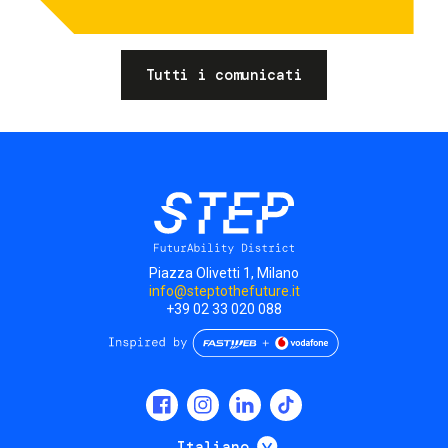
Tutti i comunicati
Piazza Olivetti 1, Milano
info@steptothefuture.it
+39 02 33 020 088
Social
menu
Mostra ulteriori
Italiano