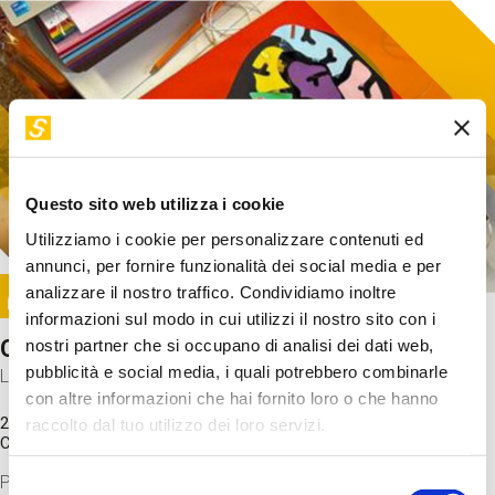
Questo sito web utilizza i cookie
Utilizziamo i cookie per personalizzare contenuti ed
annunci, per fornire funzionalità dei social media e per
Image
analizzare il nostro traffico. Condividiamo inoltre
SUNDAY@STEP
informazioni sul modo in cui utilizzi il nostro sito con i
Come funziona il cervello?
nostri partner che si occupano di analisi dei dati web,
pubblicità e social media, i quali potrebbero combinarle
Laboratorio
con altre informazioni che hai fornito loro o che hanno
20 Set 2026 / 11:15 - 13:00
raccolto dal tuo utilizzo dei loro servizi.
Costo
gratuito
Proveremo a costruire un cervello in cartoncino cercando di
Selezione