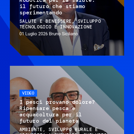
il futuro che stiamo
sperimentando
SALUTE E BENESSERE
SVILUPPO
TECNOLOGICO E INNOVAZIONE
01 Luglio 2026
Bruno Siciliano
VIDEO
I pesci provano dolore?
Ripensare pesca e
acquacoltura per il
futuro del pianeta
AMBIENTE
SVILUPPO RURALE E