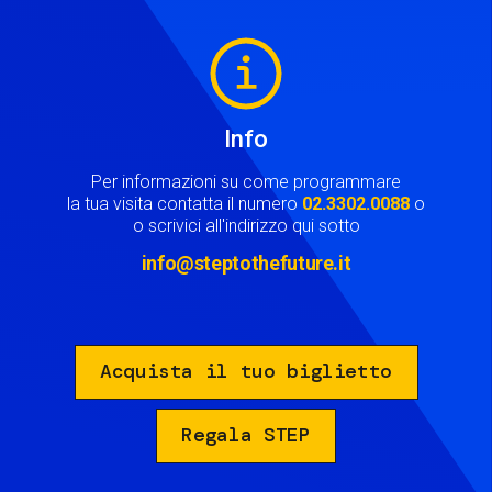
Image
Info
Per informazioni su come programmare
la tua visita contatta il numero
02.3302.0088
o
o scrivici all'indirizzo qui sotto
info@steptothefuture.it
Acquista il tuo biglietto
Regala STEP