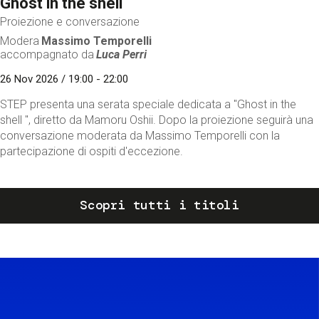
Ghost in the shell
Proiezione e conversazione
Modera
Massimo Temporelli
accompagnato da
Luca Perri
26 Nov 2026 / 19:00 - 22:00
STEP presenta una serata speciale dedicata a "Ghost in the
shell ", diretto da Mamoru Oshii. Dopo la proiezione seguirà una
conversazione moderata da Massimo Temporelli con la
partecipazione di ospiti d'eccezione.
Scopri tutti i titoli