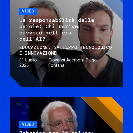
VIDEO
La responsabilità delle
parole: Chi scrive
davvero nell'era
dell'AI?
EDUCAZIONE
SVILUPPO TECNOLOGICO
E INNOVAZIONE
01 Luglio
Giovanni Acerboni, Diego
2026
Fontana
VIDEO
Robotica per la salute: