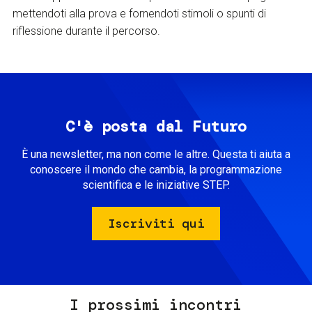
mettendoti alla prova e fornendoti stimoli o spunti di
riflessione durante il percorso.
C'è posta dal Futuro
È una newsletter, ma non come le altre. Questa ti aiuta a
conoscere il mondo che cambia, la programmazione
scientifica e le iniziative STEP.
Iscriviti qui
I prossimi incontri