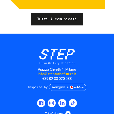
Tutti i comunicati
Piazza Olivetti 1, Milano
info@steptothefuture.it
+39 02 33 020 088
Social
menu
Mostra ulteriori
Italiano