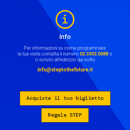
Image
Info
Per informazioni su come programmare
la tua visita contatta il numero
02.3302.0088
o
o scrivici all'indirizzo qui sotto
info@steptothefuture.it
Acquista il tuo biglietto
Regala STEP