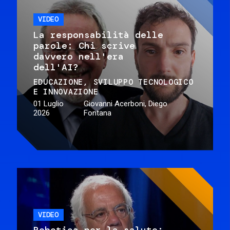
VIDEO
La responsabilità delle
parole: Chi scrive
davvero nell'era
dell'AI?
EDUCAZIONE
SVILUPPO TECNOLOGICO
E INNOVAZIONE
01 Luglio
Giovanni Acerboni, Diego
2026
Fontana
VIDEO
Robotica per la salute: