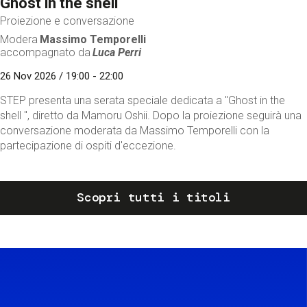
Ghost in the shell
Proiezione e conversazione
Modera
Massimo Temporelli
accompagnato da
Luca Perri
26 Nov 2026 / 19:00 - 22:00
STEP presenta una serata speciale dedicata a "Ghost in the
shell ", diretto da Mamoru Oshii. Dopo la proiezione seguirà una
conversazione moderata da Massimo Temporelli con la
partecipazione di ospiti d'eccezione.
Scopri tutti i titoli