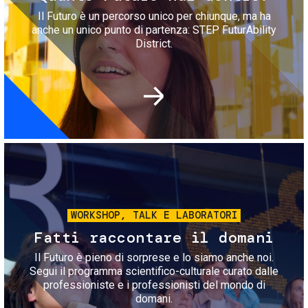
Il Futuro è un percorso unico per chiunque, ma ha
anche un unico punto di partenza: STEP FuturAbility
District.
Immagine
WORKSHOP, TALK E LABORATORI
Fatti raccontare il domani
Il Futuro è pieno di sorprese e lo siamo anche noi.
Segui il programma scientifico-culturale curato dalle
professioniste e i professionisti del mondo di
domani.