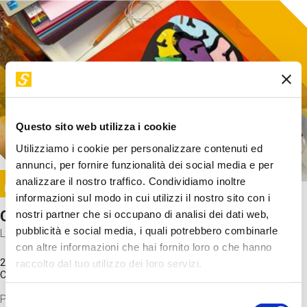
Questo sito web utilizza i cookie
Utilizziamo i cookie per personalizzare contenuti ed
annunci, per fornire funzionalità dei social media e per
Image
analizzare il nostro traffico. Condividiamo inoltre
SUNDAY@STEP
informazioni sul modo in cui utilizzi il nostro sito con i
Come funziona il cervello?
nostri partner che si occupano di analisi dei dati web,
pubblicità e social media, i quali potrebbero combinarle
Laboratorio
con altre informazioni che hai fornito loro o che hanno
20 Set 2026 / 11:15 - 13:00
raccolto dal tuo utilizzo dei loro servizi.
Costo
gratuito
Proveremo a costruire un cervello in cartoncino cercando di
Selezione