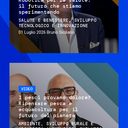
il futuro che stiamo
sperimentando
SALUTE E BENESSERE
SVILUPPO
TECNOLOGICO E INNOVAZIONE
01 Luglio 2026
Bruno Siciliano
VIDEO
I pesci provano dolore?
Ripensare pesca e
acquacoltura per il
futuro del pianeta
AMBIENTE
SVILUPPO RURALE E