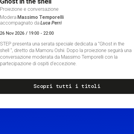
Ghost in the shell
Proiezione e conversazione
Modera
Massimo Temporelli
accompagnato da
Luca Perri
26 Nov 2026 / 19:00 - 22:00
STEP presenta una serata speciale dedicata a "Ghost in the
shell ", diretto da Mamoru Oshii. Dopo la proiezione seguirà una
conversazione moderata da Massimo Temporelli con la
partecipazione di ospiti d'eccezione.
Scopri tutti i titoli