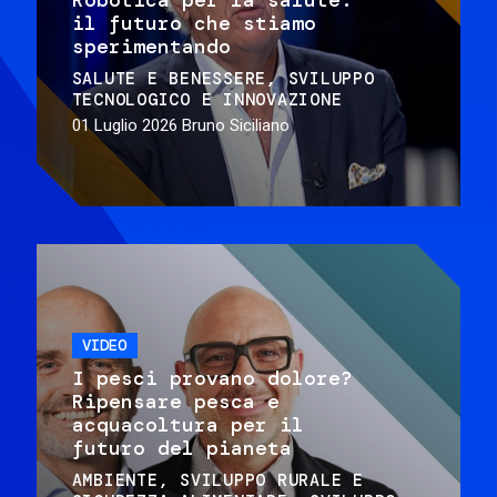
il futuro che stiamo
sperimentando
SALUTE E BENESSERE
SVILUPPO
TECNOLOGICO E INNOVAZIONE
01 Luglio 2026
Bruno Siciliano
VIDEO
I pesci provano dolore?
Ripensare pesca e
acquacoltura per il
futuro del pianeta
AMBIENTE
SVILUPPO RURALE E