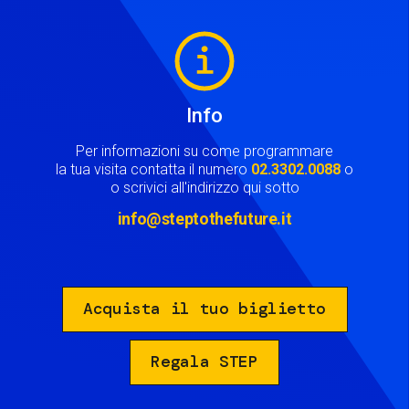
Image
Info
Per informazioni su come programmare
la tua visita contatta il numero
02.3302.0088
o
o scrivici all'indirizzo qui sotto
info@steptothefuture.it
Acquista il tuo biglietto
Regala STEP