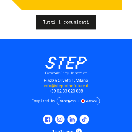
Tutti i comunicati
Piazza Olivetti 1, Milano
info@steptothefuture.it
+39 02 33 020 088
Social
menu
Mostra ulteriori
Italiano