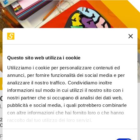
Questo sito web utilizza i cookie
Utilizziamo i cookie per personalizzare contenuti ed
annunci, per fornire funzionalità dei social media e per
Image
analizzare il nostro traffico. Condividiamo inoltre
SUNDAY@STEP
informazioni sul modo in cui utilizzi il nostro sito con i
Come funziona il cervello?
nostri partner che si occupano di analisi dei dati web,
pubblicità e social media, i quali potrebbero combinarle
Laboratorio
con altre informazioni che hai fornito loro o che hanno
20 Set 2026 / 11:15 - 13:00
raccolto dal tuo utilizzo dei loro servizi.
Costo
gratuito
Proveremo a costruire un cervello in cartoncino cercando di
Selezione