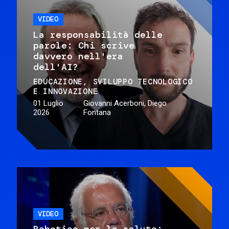
VIDEO
La responsabilità delle
parole: Chi scrive
davvero nell'era
dell'AI?
EDUCAZIONE
SVILUPPO TECNOLOGICO
E INNOVAZIONE
01 Luglio
Giovanni Acerboni, Diego
2026
Fontana
VIDEO
Robotica per la salute: