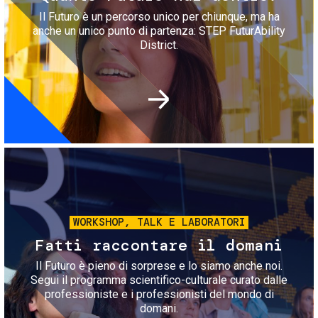
Il Futuro è un percorso unico per chiunque, ma ha
anche un unico punto di partenza: STEP FuturAbility
District.
Immagine
WORKSHOP, TALK E LABORATORI
Fatti raccontare il domani
Il Futuro è pieno di sorprese e lo siamo anche noi.
Segui il programma scientifico-culturale curato dalle
professioniste e i professionisti del mondo di
domani.