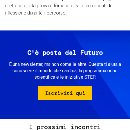
mettendoti alla prova e fornendoti stimoli o spunti di
riflessione durante il percorso.
C'è posta dal Futuro
È una newsletter, ma non come le altre. Questa ti aiuta a
conoscere il mondo che cambia, la programmazione
scientifica e le iniziative STEP.
Iscriviti qui
I prossimi incontri