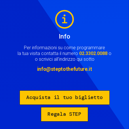
Image
Info
Per informazioni su come programmare
la tua visita contatta il numero
02.3302.0088
o
o scrivici all'indirizzo qui sotto
info@steptothefuture.it
Acquista il tuo biglietto
Regala STEP