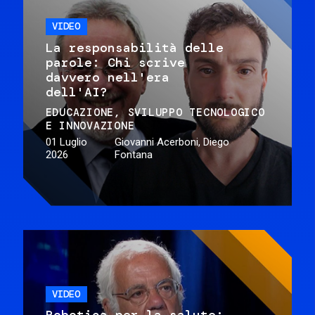
VIDEO
La responsabilità delle
parole: Chi scrive
davvero nell'era
dell'AI?
EDUCAZIONE
SVILUPPO TECNOLOGICO
E INNOVAZIONE
01 Luglio
Giovanni Acerboni, Diego
2026
Fontana
VIDEO
Robotica per la salute: