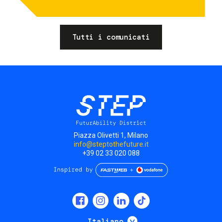
Tutti i comunicati
Piazza Olivetti 1, Milano
info@steptothefuture.it
+39 02 33 020 088
Social
menu
Mostra ulteriori
Italiano