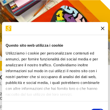
Questo sito web utilizza i cookie
Utilizziamo i cookie per personalizzare contenuti ed
annunci, per fornire funzionalità dei social media e per
Image
analizzare il nostro traffico. Condividiamo inoltre
SUNDAY@STEP
informazioni sul modo in cui utilizzi il nostro sito con i
Come funziona il cervello?
nostri partner che si occupano di analisi dei dati web,
pubblicità e social media, i quali potrebbero combinarle
Laboratorio
con altre informazioni che hai fornito loro o che hanno
20 Set 2026 / 11:15 - 13:00
raccolto dal tuo utilizzo dei loro servizi.
Costo
gratuito
Proveremo a costruire un cervello in cartoncino cercando di
Selezione