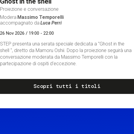
Ghost in the shell
Proiezione e conversazione
Modera
Massimo Temporelli
accompagnato da
Luca Perri
26 Nov 2026 / 19:00 - 22:00
STEP presenta una serata speciale dedicata a "Ghost in the
shell ", diretto da Mamoru Oshii. Dopo la proiezione seguirà una
conversazione moderata da Massimo Temporelli con la
partecipazione di ospiti d'eccezione.
Scopri tutti i titoli