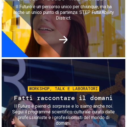
Il Futuro è un percorso unico per chiunque, ma ha
anche un unico punto di partenza: STEP FuturAbility
District.
Immagine
WORKSHOP, TALK E LABORATORI
Fatti raccontare il domani
Il Futuro è pieno di sorprese e lo siamo anche noi.
Segui il programma scientifico-culturale curato dalle
professioniste e i professionisti del mondo di
domani.