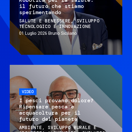
il futuro che stiamo
sperimentando
SALUTE E BENESSERE
SVILUPPO
TECNOLOGICO E INNOVAZIONE
01 Luglio 2026
Bruno Siciliano
VIDEO
I pesci provano dolore?
Ripensare pesca e
acquacoltura per il
futuro del pianeta
AMBIENTE
SVILUPPO RURALE E