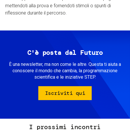
mettendoti alla prova e fornendoti stimoli o spunti di
riflessione durante il percorso.
C'è posta dal Futuro
È una newsletter, ma non come le altre. Questa ti aiuta a
conoscere il mondo che cambia, la programmazione
scientifica e le iniziative STEP.
Iscriviti qui
I prossimi incontri